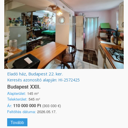
Eladó ház, Budapest 22. ker.
Keresés azonosító alapján: HI-2572425
Budapest XXII.
Alapterület:
145 m²
Telekterület:
545 m²
110 000 000 Ft
Ár:
(303 030 €)
Feltöltés dátuma:
2026.05.17.
Tovább