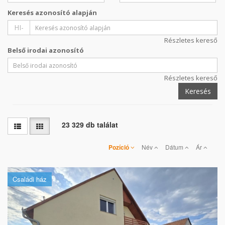
Keresés azonosító alapján
HI-
Részletes kereső
Belső irodai azonosító
Részletes kereső
Keresés
23 329 db találat
Pozíció
Név
Dátum
Ár
Családi ház