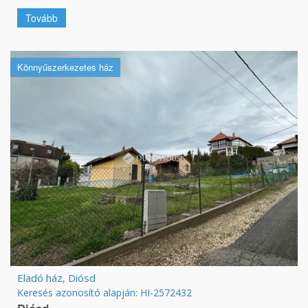
Tovább
Könnyűszerkezetes ház
Eladó ház, Diósd
Keresés azonosító alapján: HI-2572432