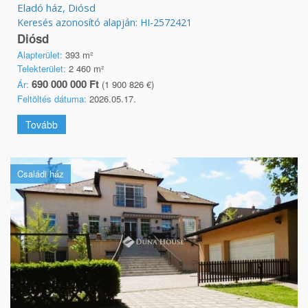
Eladó ház, Diósd
Keresés azonosító alapján: HI-2572421
Diósd
Alapterület:
393 m²
Telekterület:
2 460 m²
690 000 000 Ft
Ár:
(1 900 826 €)
Feltöltés dátuma:
2026.05.17.
Tovább
Családi ház