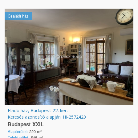
Családi ház
Eladó ház, Budapest 22. ker.
Keresés azonosító alapján: HI-2572420
Budapest XXII.
Alapterület:
220 m²
Telekterület:
545 m²