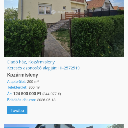
Eladó ház, Kozármisleny
Keresés azonosító alapján: HI-2572519
Kozármisleny
Alapterület:
200 m²
Telekterület:
800 m²
124 900 000 Ft
Ár:
(344 077 €)
Feltöltés dátuma:
2026.05.18.
Tovább