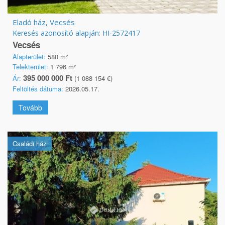
Eladó ház, Vecsés
Keresés azonosító alapján: HI-2572417
Vecsés
Alapterület:
580 m²
Telekterület:
1 796 m²
395 000 000 Ft
Ár:
(1 088 154 €)
Feltöltés dátuma:
2026.05.17.
Tovább
Családi ház