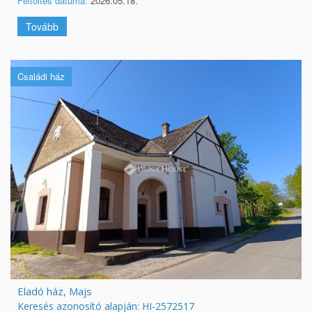
Feltöltés dátuma:
2026.05.18.
Tovább
Családi ház
Eladó ház, Majs
Keresés azonosító alapján: HI-2572517