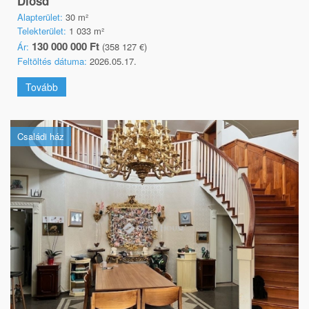
Diósd
Alapterület:
30 m²
Telekterület:
1 033 m²
130 000 000 Ft
Ár:
(358 127 €)
Feltöltés dátuma:
2026.05.17.
Tovább
Családi ház