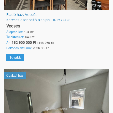
Eladó ház, Vecsés
Keresés azonosító alapján: HI-2572428
Vecsés
Alapterület:
194 m²
Telekterület:
640 m²
162 900 000 Ft
Ár:
(448 760 €)
Feltöltés dátuma:
2026.05.17.
Tovább
Családi ház