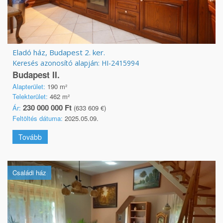
Eladó ház, Budapest 2. ker.
Keresés azonosító alapján: HI-2415994
Budapest II.
Alapterület:
190 m²
Telekterület:
462 m²
230 000 000 Ft
Ár:
(633 609 €)
Feltöltés dátuma:
2025.05.09.
Tovább
Családi ház