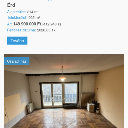
Érd
Alapterület:
214 m²
Telekterület:
925 m²
149 900 000 Ft
Ár:
(412 948 €)
Feltöltés dátuma:
2026.05.17.
Tovább
Családi ház