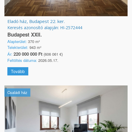
Eladó ház, Budapest 22. ker.
Keresés azonosító alapján: HI-2572444
Budapest XXII.
Alapterület:
370 m²
Telekterület:
943 m²
220 000 000 Ft
Ár:
(606 061 €)
Feltöltés dátuma:
2026.05.17.
Tovább
Családi ház