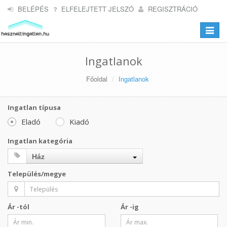
BELÉPÉS
ELFELEJTETT JELSZÓ
REGISZTRÁCIÓ
Toggle
navigat
Ingatlanok
Főoldal
Ingatlanok
Ingatlan típusa
Eladó
Kiadó
Ingatlan kategória
Ház
Település/megye
Ár -tól
Ár -ig