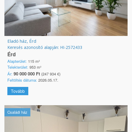
Eladó ház, Érd
Keresés azonosító alapján: HI-2572433
Érd
Alapterület:
115 m²
Telekterület:
953 m²
90 000 000 Ft
Ár:
(247 934 €)
Feltöltés dátuma:
2026.05.17.
Tovább
Családi ház