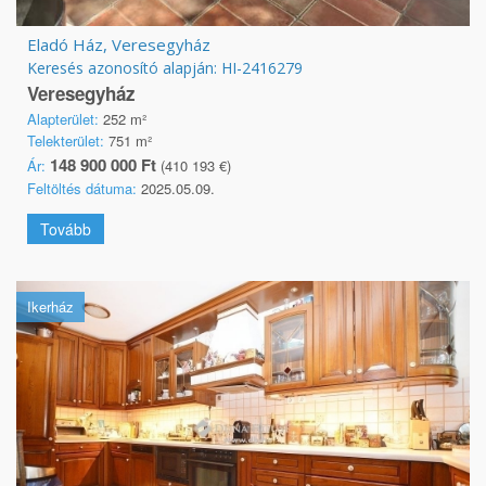
Eladó Ház, Veresegyház
Keresés azonosító alapján: HI-2416279
Veresegyház
Alapterület:
252 m²
Telekterület:
751 m²
148 900 000 Ft
Ár:
(410 193 €)
Feltöltés dátuma:
2025.05.09.
Tovább
Ikerház