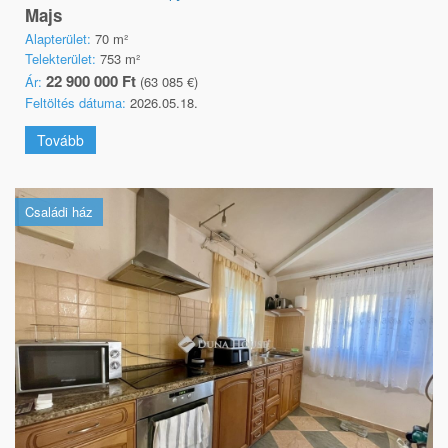
Majs
Alapterület:
70 m²
Telekterület:
753 m²
22 900 000 Ft
Ár:
(63 085 €)
Feltöltés dátuma:
2026.05.18.
Tovább
Családi ház