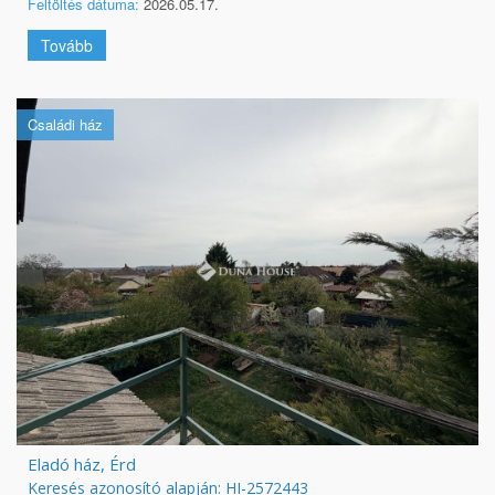
Feltöltés dátuma:
2026.05.17.
Tovább
Családi ház
Eladó ház, Érd
Keresés azonosító alapján: HI-2572443