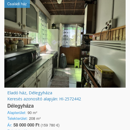
Családi ház
Eladó ház, Délegyháza
Keresés azonosító alapján: HI-2572442
Délegyháza
Alapterület:
90 m²
Telekterület:
208 m²
58 000 000 Ft
Ár:
(159 780 €)