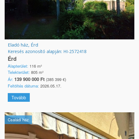
Eladó ház, Érd
Keresés azonosító alapján: HI-2572418
Érd
Alapterület:
116 m²
Telekterület:
805 m²
139 900 000 Ft
Ár:
(385 399 €)
Feltöltés dátuma:
2026.05.17.
Tovább
Családi ház