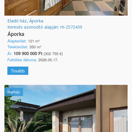
Eladó ház, Áporka
Keresés azonosító alapján: HI-2572439
Áporka
Alapterület:
121 m²
Telekterület:
350 m²
109 900 000 Ft
Ár:
(302 755 €)
Feltöltés dátuma:
2026.05.17.
Tovább
Ikerház