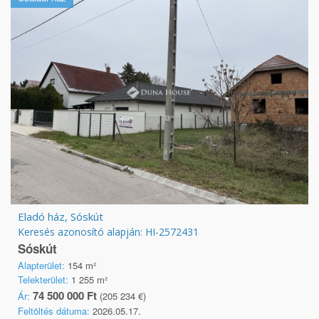
Eladó ház, Sóskút
Keresés azonosító alapján: HI-2572431
Sóskút
Alapterület:
154 m²
Telekterület:
1 255 m²
74 500 000 Ft
Ár:
(205 234 €)
Feltöltés dátuma:
2026.05.17.