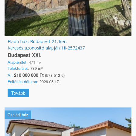
Eladó ház, Budapest 21. ker.
Keresés azonosító alapján: HI-2572437
Budapest XXI.
Alapterület:
471 m²
Telekterület:
739 m²
210 000 000 Ft
Ár:
(578 512 €)
Feltöltés dátuma:
2026.05.17.
Tovább
Családi ház