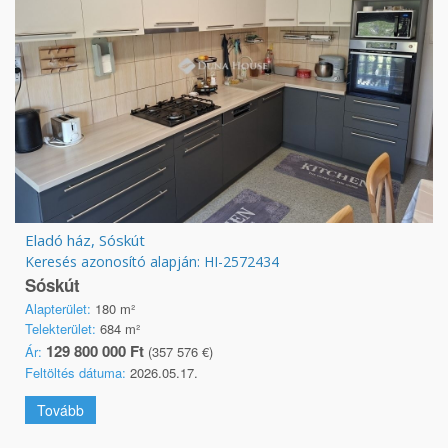
Eladó ház, Sóskút
Keresés azonosító alapján: HI-2572434
Sóskút
Alapterület:
180 m²
Telekterület:
684 m²
129 800 000 Ft
Ár:
(357 576 €)
Feltöltés dátuma:
2026.05.17.
Tovább