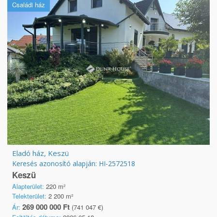
Családi ház
Eladó ház, Keszü
Keresés azonosító alapján: HI-2572518
Keszü
Alapterület:
220 m²
Telekterület:
2 200 m²
269 000 000 Ft
Ár:
(741 047 €)