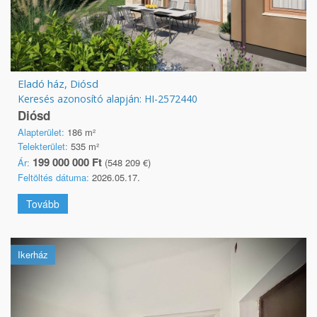
Eladó ház, Diósd
Keresés azonosító alapján: HI-2572440
Diósd
Alapterület:
186 m²
Telekterület:
535 m²
199 000 000 Ft
Ár:
(548 209 €)
Feltöltés dátuma:
2026.05.17.
Tovább
Ikerház