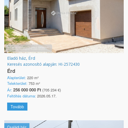
Eladó ház, Érd
Keresés azonosító alapján: HI-2572430
Érd
Alapterület:
220 m²
Telekterület:
753 m²
256 000 000 Ft
Ár:
(705 234 €)
Feltöltés dátuma:
2026.05.17.
Tovább
Családi ház