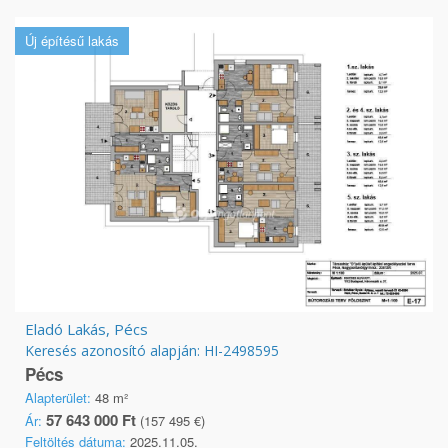
Új építésű lakás
Eladó Lakás, Pécs
Keresés azonosító alapján: HI-2498595
Pécs
Alapterület:
48 m²
57 643 000 Ft
Ár:
(157 495 €)
Feltöltés dátuma:
2025.11.05.