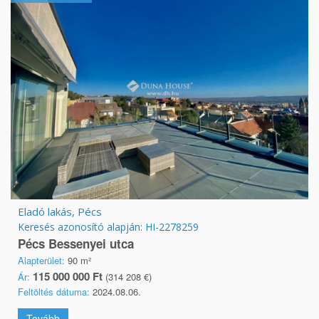
Eladó lakás, Pécs
Keresés azonosító alapján: HI-2278259
Pécs Bessenyei utca
Alapterület:
90 m²
115 000 000 Ft
Ár:
(314 208 €)
Feltöltés dátuma:
2024.08.06.
Tovább