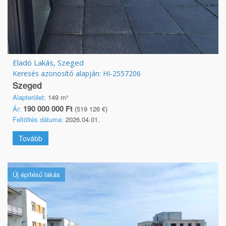
Eladó Lakás, Szeged
Keresés azonosító alapján: HI-2557206
Szeged
Alapterület:
149 m²
190 000 000 Ft
Ár:
(519 126 €)
Feltöltés dátuma:
2026.04.01.
Tovább
Új építésű lakás