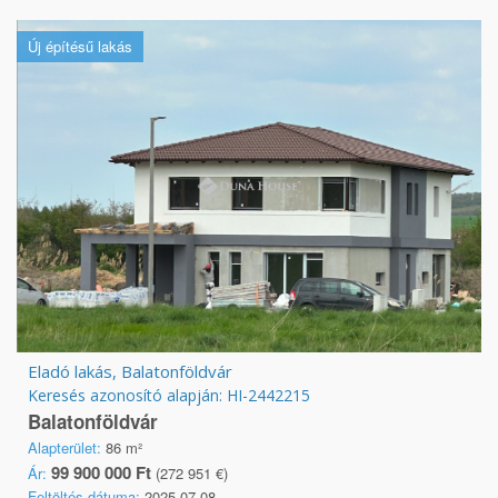
Új építésű lakás
Eladó lakás, Balatonföldvár
Keresés azonosító alapján: HI-2442215
Balatonföldvár
Alapterület:
86 m²
99 900 000 Ft
Ár:
(272 951 €)
Feltöltés dátuma:
2025.07.08.