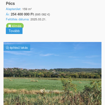
Pécs
Alapterület:
159 m²
254 400 000 Ft
Ár:
(695 082 €)
Feltöltés dátuma:
2025.03.21.
klímás
Tovább
Új építésű lakás