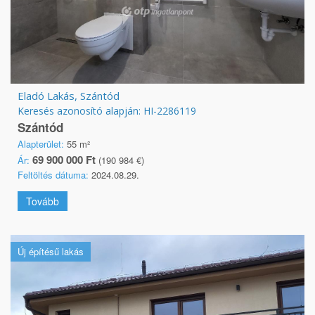
Eladó Lakás, Szántód
Keresés azonosító alapján: HI-2286119
Szántód
Alapterület:
55 m²
69 900 000 Ft
Ár:
(190 984 €)
Feltöltés dátuma:
2024.08.29.
Tovább
Új építésű lakás