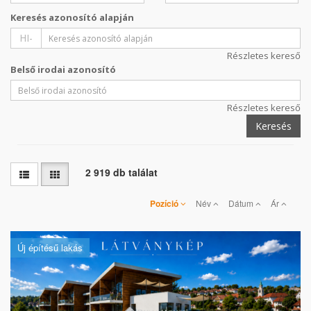
Keresés azonosító alapján
HI-
Részletes kereső
Belső irodai azonosító
Részletes kereső
Keresés
2 919 db találat
Pozíció
Név
Dátum
Ár
Új építésű lakás