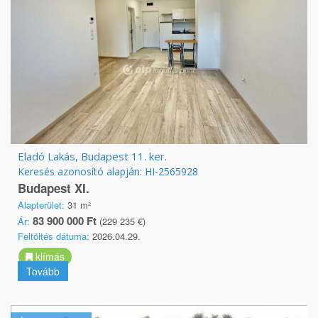
Eladó Lakás, Budapest 11. ker.
Keresés azonosító alapján: HI-2565928
Budapest XI.
Alapterület:
31 m²
83 900 000 Ft
Ár:
(229 235 €)
Feltöltés dátuma:
2026.04.29.
klímás
Tovább