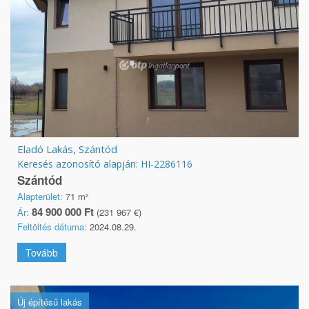
Eladó Lakás, Szántód
Keresés azonosító alapján: HI-2286116
Szántód
Alapterület:
71 m²
84 900 000 Ft
Ár:
(231 967 €)
Feltöltés dátuma:
2024.08.29.
Tovább
Új építésű lakás