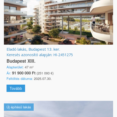
Eladó lakás, Budapest 13. ker.
Keresés azonosító alapján: HI-2451275
Budapest XIII.
Alapterület:
47 m²
91 900 000 Ft
Ár:
(251 093 €)
Feltöltés dátuma:
2025.07.30.
Tovább
Új építésű lakás