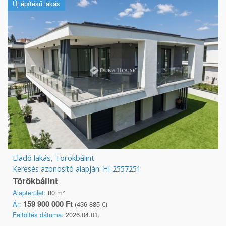
Új építésű lakás
Eladó lakás, Törökbálint
Keresés azonosító alapján: HI-2557251
Törökbálint
Alapterület:
80 m²
159 900 000 Ft
Ár:
(436 885 €)
Feltöltés dátuma:
2026.04.01.