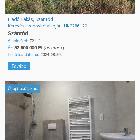
Eladó Lakás, Szántód
Keresés azonosító alapján: HI-2286120
Szántód
Alapterület:
72 m²
92 900 000 Ft
Ár:
(253 825 €)
Feltöltés dátuma:
2024.08.29.
Tovább
Új építésű lakás