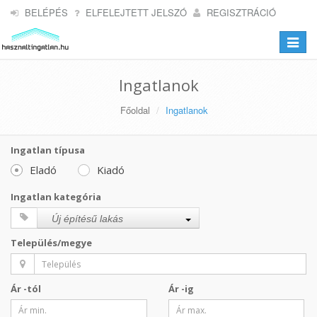
BELÉPÉS
ELFELEJTETT JELSZÓ
REGISZTRÁCIÓ
Toggle
navigat
Ingatlanok
Főoldal
Ingatlanok
Ingatlan típusa
Eladó
Kiadó
Ingatlan kategória
Új építésű lakás
Település/megye
Ár -tól
Ár -ig