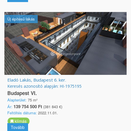
Új építésű lakás
Eladó Lakás, Budapest 6. ker.
Keresés azonosító alapján: HI-1975195
Budapest VI.
Alapterület:
75 m²
139 754 500 Ft
Ár:
(381 843 €)
Feltöltés dátuma:
2022.11.01.
klímás
Tovább