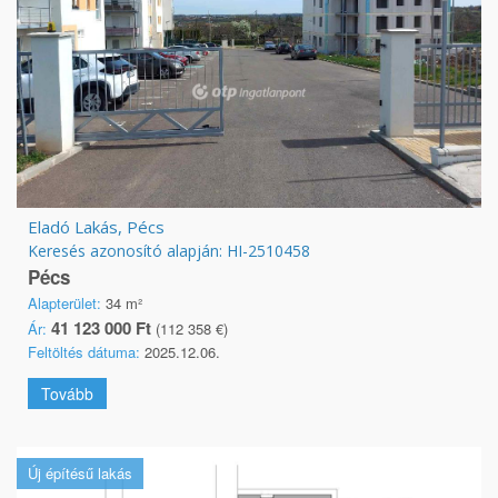
Eladó Lakás, Pécs
Keresés azonosító alapján: HI-2510458
Pécs
Alapterület:
34 m²
41 123 000 Ft
Ár:
(112 358 €)
Feltöltés dátuma:
2025.12.06.
Tovább
Új építésű lakás