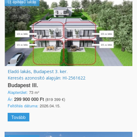
Új építésű lakás
Eladó lakás, Budapest 3. ker.
Keresés azonosító alapján: HI-2561622
Budapest III.
Alapterület:
73 m²
299 900 000 Ft
Ár:
(819 399 €)
Feltöltés dátuma:
2026.04.15.
Tovább