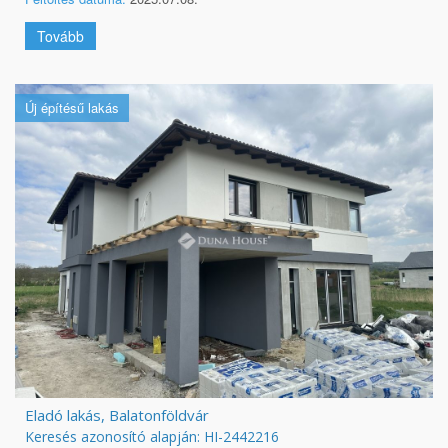
Tovább
Új építésű lakás
Eladó lakás, Balatonföldvár
Keresés azonosító alapján: HI-2442216