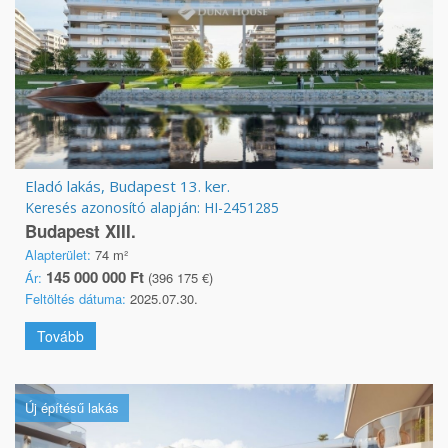
Eladó lakás, Budapest 13. ker.
Keresés azonosító alapján: HI-2451285
Budapest XIII.
Alapterület:
74 m²
145 000 000 Ft
Ár:
(396 175 €)
Feltöltés dátuma:
2025.07.30.
Tovább
Új építésű lakás