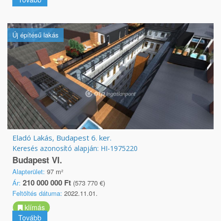
Új építésű lakás
Eladó Lakás, Budapest 6. ker.
Keresés azonosító alapján: HI-1975220
Budapest VI.
Alapterület:
97 m²
210 000 000 Ft
Ár:
(573 770 €)
Feltöltés dátuma:
2022.11.01.
klímás
Tovább