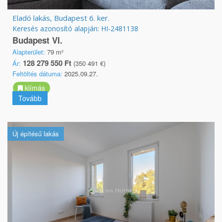
Eladó lakás, Budapest 6. ker.
Keresés azonosító alapján: HI-2481138
Budapest VI.
Alapterület:
79 m²
128 279 550 Ft
Ár:
(350 491 €)
Feltöltés dátuma:
2025.09.27.
klímás
Tovább
Új építésű lakás