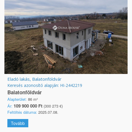
Eladó lakás, Balatonföldvár
Keresés azonosító alapján: HI-2442219
Balatonföldvár
Alapterület:
86 m²
109 900 000 Ft
Ár:
(300 273 €)
Feltöltés dátuma:
2025.07.08.
Tovább