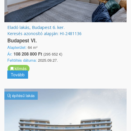
Eladó lakás, Budapest 6. ker.
Keresés azonosító alapján: HI-2481136
Budapest VI.
Alapterület:
64 m²
108 208 800 Ft
Ár:
(295 652 €)
Feltöltés dátuma:
2025.09.27.
klímás
Tovább
Új építésű lakás