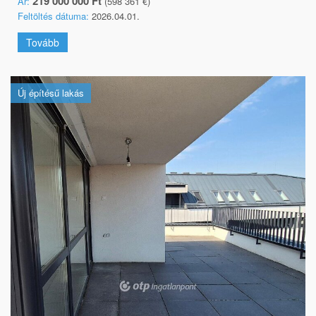
219 000 000 Ft
Ár:
(598 361 €)
Feltöltés dátuma:
2026.04.01.
Tovább
Új építésű lakás