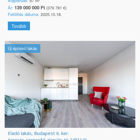
Alapterület:
67 m²
139 000 000 Ft
Ár:
(379 781 €)
Feltöltés dátuma:
2025.10.18.
Tovább
Új építésű lakás
Eladó lakás, Budapest 6. ker.
Keresés azonosító alapján: HI-2481141