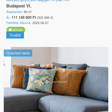
Budapest VI.
Alapterület:
66 m²
111 148 800 Ft
Ár:
(303 685 €)
Feltöltés dátuma:
2025.09.27.
klímás
Tovább
Új építésű lakás