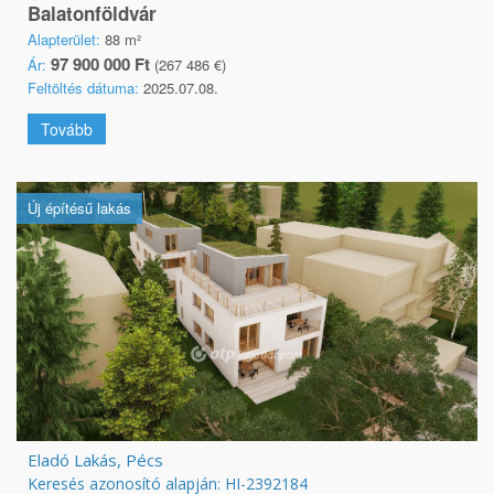
Balatonföldvár
Alapterület:
88 m²
97 900 000 Ft
Ár:
(267 486 €)
Feltöltés dátuma:
2025.07.08.
Tovább
Új építésű lakás
Eladó Lakás, Pécs
Keresés azonosító alapján: HI-2392184