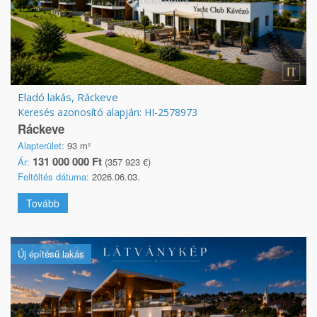
Eladó lakás, Ráckeve
Keresés azonosító alapján: HI-2578973
Ráckeve
Alapterület:
93 m²
131 000 000 Ft
Ár:
(357 923 €)
Feltöltés dátuma:
2026.06.03.
Tovább
Új építésű lakás