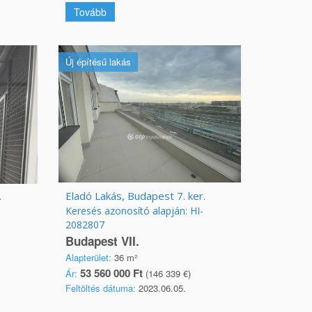
Tovább
Új építésű lakás
.
Eladó Lakás, Budapest 7. ker.
Keresés azonosító alapján: HI-
2082807
Budapest VII.
Alapterület:
36 m²
53 560 000 Ft
Ár:
(146 339 €)
Feltöltés dátuma:
2023.06.05.