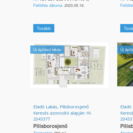
Feltöltés dátuma:
2023.05.19.
Feltölt
Tovább
Tová
Új építésű lakás
Új épít
Eladó Lakás, Pilisborosjenő
Eladó 
Keresés azonosító alapján: HI-
Keresé
2043377
20433
Pilisborosjenő
Pilis
Alapterület:
260 m²
Alapter