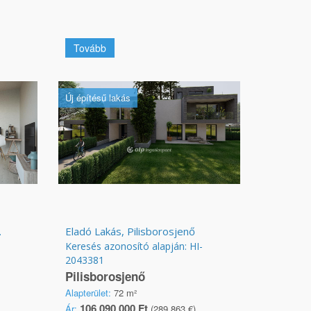
Tovább
Új építésű lakás
.
Eladó Lakás, Pilisborosjenő
Keresés azonosító alapján: HI-
2043381
Pilisborosjenő
Alapterület:
72 m²
106 090 000 Ft
Ár:
(289 863 €)