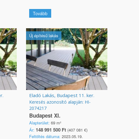
Tovább
Új építésű lakás
r.
Eladó Lakás, Budapest 11. ker.
Keresés azonosító alapján: HI-
2074217
Budapest XI.
Alapterület:
69 m²
148 991 500 Ft
Ár:
(407 081 €)
Feltöltés dátuma:
2023.05.19.