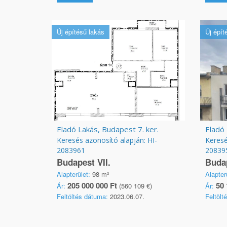
Új építésű lakás
Új épít
Eladó Lakás, Budapest 7. ker.
Eladó 
Keresés azonosító alapján: HI-
Keresé
2083961
20839
Budapest VII.
Budap
Alapterület:
98 m²
Alapter
205 000 000 Ft
50 
Ár:
(560 109 €)
Ár:
Feltöltés dátuma:
2023.06.07.
Feltölt