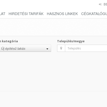
B
LAT
HIRDETÉSI TARIFÁK
HASZNOS LINKEK
CÉGKATALÓG
n kategória
Település/megye
Új építésű lakás