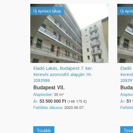
Új építésű lakás
Új épít
Eladó Lakás, Budapest 7. ker.
Eladó 
Keresés azonosító alapján: HI-
Keresé
2083986
20839
Budapest VII.
Budap
Alapterület:
35 m²
Alapter
53 500 000 Ft
51 
Ár:
(146 175 €)
Ár:
Feltöltés dátuma:
2023.06.07.
Feltölt
Tovább
Tová