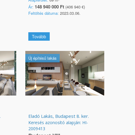
148 940 000 Ft
Ár:
(406 940 €)
Feltöltés dátuma:
2023.03.06.
Tovább
Új építésű lakás
.
Eladó Lakás, Budapest 8. ker.
Keresés azonosító alapján: HI-
2009413