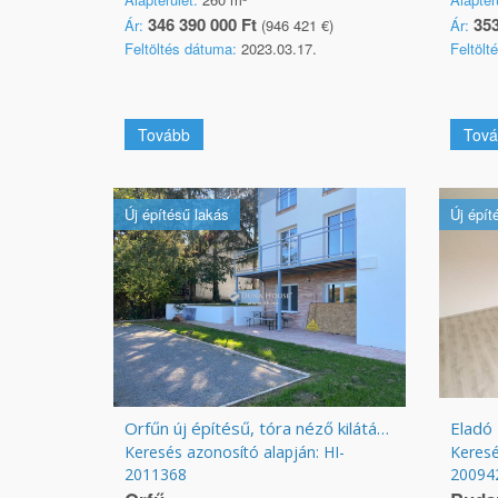
346 390 000 Ft
353
Ár:
(946 421 €)
Ár:
Feltöltés dátuma:
2023.03.17.
Feltölt
Tovább
Tová
Új építésű lakás
Új épít
Orfűn új építésű, tóra néző kilátással lakás eladó
Eladó 
Keresés azonosító alapján: HI-
Keresé
2011368
20094