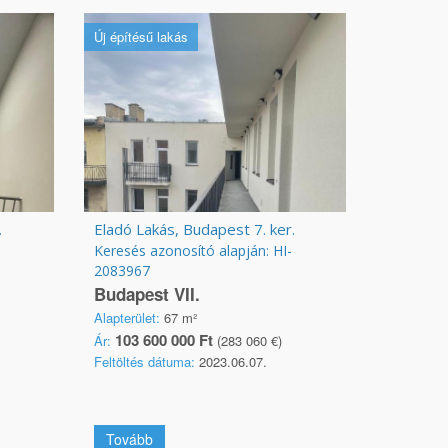
Új építésű lakás
.
Eladó Lakás, Budapest 7. ker.
Keresés azonosító alapján: HI-
2083967
Budapest VII.
Alapterület:
67 m²
103 600 000 Ft
Ár:
(283 060 €)
Feltöltés dátuma:
2023.06.07.
Tovább