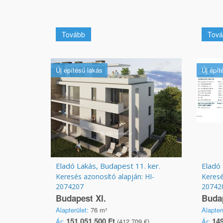
Tovább
Tová
Új építésű lakás
Új épít
Eladó Lakás, Budapest 11. ker.
Eladó 
Keresés azonosító alapján: HI-
Keresé
2074207
20742
Budapest XI.
Budap
Alapterület:
76 m²
Alapter
151 051 500 Ft
149
Ár:
(412 709 €)
Ár: