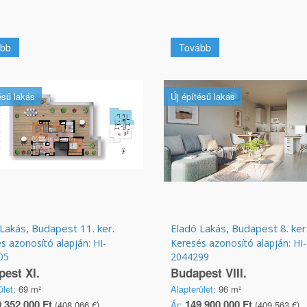
bb
Tovább
ésű lakás
Új építésű lakás
Lakás, Budapest 11. ker.
Eladó Lakás, Budapest 8. ker
s azonosító alapján: HI-
Keresés azonosító alapján: HI-
05
2044299
est XI.
Budapest VIII.
ület:
69 m²
Alapterület:
96 m²
 352 000 Ft
149 900 000 Ft
(408 066 €)
Ár:
(409 563 €)