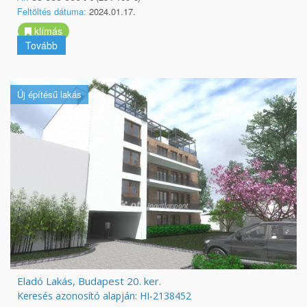
Feltöltés dátuma:
2024.01.17.
klímás
Tovább
Új építésű lakás
Eladó Lakás, Budapest 20. ker.
Keresés azonosító alapján: HI-2138452