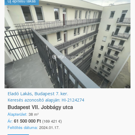
Új építésű lakás
Eladó Lakás, Budapest 7. ker.
Keresés azonosító alapján: HI-2124274
Budapest VII. Jobbágy utca
Alapterület:
38 m²
61 500 000 Ft
Ár:
(169 421 €)
Feltöltés dátuma:
2024.01.17.