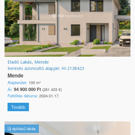
Eladó Lakás, Mende
Keresés azonosító alapján: HI-2138423
Mende
Alapterület:
100 m²
94 900 000 Ft
Ár:
(261 433 €)
Feltöltés dátuma:
2024.01.17.
Tovább
Új építésű lakás