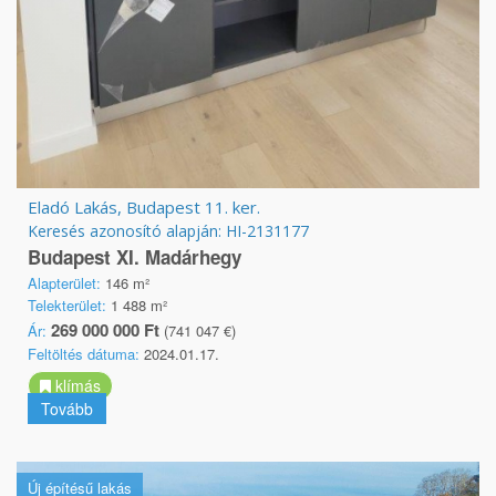
Eladó Lakás, Budapest 11. ker.
Keresés azonosító alapján: HI-2131177
Budapest XI. Madárhegy
Alapterület:
146 m²
Telekterület:
1 488 m²
269 000 000 Ft
Ár:
(741 047 €)
Feltöltés dátuma:
2024.01.17.
klímás
Tovább
Új építésű lakás