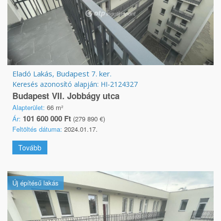
Eladó Lakás, Budapest 7. ker.
Keresés azonosító alapján: HI-2124327
Budapest VII. Jobbágy utca
Alapterület:
66 m²
101 600 000 Ft
Ár:
(279 890 €)
Feltöltés dátuma:
2024.01.17.
Tovább
Új építésű lakás