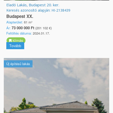
Eladó Lakás, Budapest 20. ker.
Keresés azonosító alapján: HI-2138439
Budapest XX.
Alapterület:
61 m²
73 000 000 Ft
Ár:
(201 102 €)
Feltöltés dátuma:
2024.01.17.
klímás
Tovább
Új építésű lakás