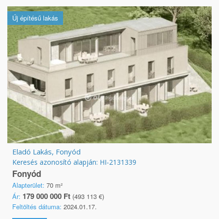
Új építésű lakás
Eladó Lakás, Fonyód
Keresés azonosító alapján: HI-2131339
Fonyód
Alapterület:
70 m²
179 000 000 Ft
Ár:
(493 113 €)
Feltöltés dátuma:
2024.01.17.