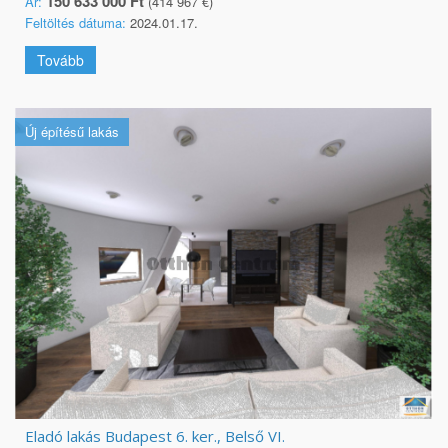
150 633 000 Ft
Ár:
(414 967 €)
Feltöltés dátuma:
2024.01.17.
Tovább
Új építésű lakás
Eladó lakás Budapest 6. ker., Belső VI.