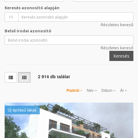
Keresés azonosító alapján
HI-
Részletes kereső
Belső irodai azonosító
Részletes kereső
Keresés
2 914 db találat
Pozíció
Név
Dátum
Ár
Új építésű lakás