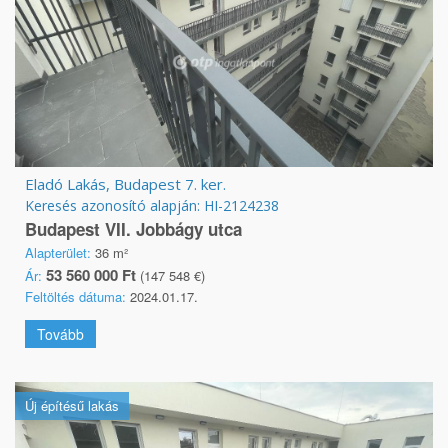
Eladó Lakás, Budapest 7. ker.
Keresés azonosító alapján: HI-2124238
Budapest VII. Jobbágy utca
Alapterület:
36 m²
53 560 000 Ft
Ár:
(147 548 €)
Feltöltés dátuma:
2024.01.17.
Tovább
Új építésű lakás