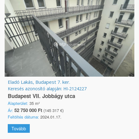
Eladó Lakás, Budapest 7. ker.
Keresés azonosító alapján: HI-2124227
Budapest VII. Jobbágy utca
Alapterület:
35 m²
52 750 000 Ft
Ár:
(145 317 €)
Feltöltés dátuma:
2024.01.17.
Tovább