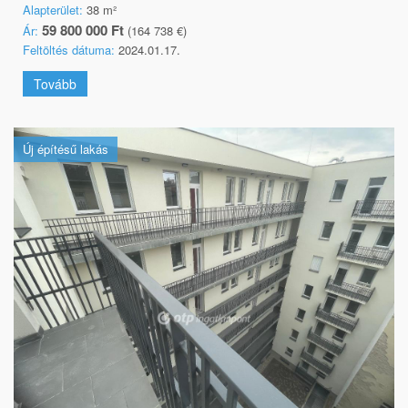
Alapterület:
38 m²
59 800 000 Ft
Ár:
(164 738 €)
Feltöltés dátuma:
2024.01.17.
Tovább
Új építésű lakás