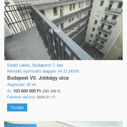
Eladó Lakás, Budapest 7. ker.
Keresés azonosító alapján: HI-2124330
Budapest VII. Jobbágy utca
Alapterület:
67 m²
103 600 000 Ft
Ár:
(285 399 €)
Feltöltés dátuma:
2024.01.17.
Tovább