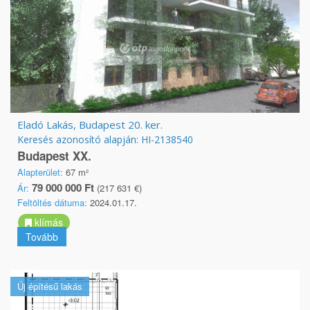
Eladó Lakás, Budapest 20. ker.
Keresés azonosító alapján: HI-2138540
Budapest XX.
Alapterület:
67 m²
79 000 000 Ft
Ár:
(217 631 €)
Feltöltés dátuma:
2024.01.17.
klímás
Tovább
Új építésű lakás