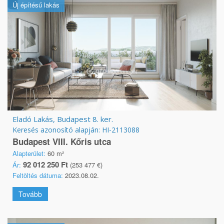
Új építésű lakás
Eladó Lakás, Budapest 8. ker.
Keresés azonosító alapján: HI-2113088
Budapest VIII. Kőris utca
Alapterület:
60 m²
92 012 250 Ft
Ár:
(253 477 €)
Feltöltés dátuma:
2023.08.02.
Tovább