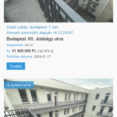
Eladó Lakás, Budapest 7. ker.
Keresés azonosító alapján: HI-2124247
Budapest VII. Jobbágy utca
Alapterület:
34 m²
51 900 000 Ft
Ár:
(142 975 €)
Feltöltés dátuma:
2024.01.17.
Tovább
Új építésű lakás