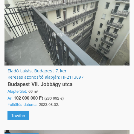
Eladó Lakás, Budapest 7. ker.
Keresés azonosító alapján: HI-2113097
Budapest VII. Jobbágy utca
Alapterület:
66 m²
102 000 000 Ft
Ár:
(280 992 €)
Feltöltés dátuma:
2023.08.02.
Tovább