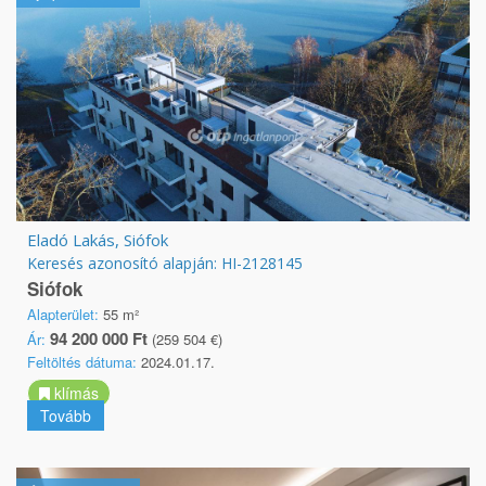
Eladó Lakás, Siófok
Keresés azonosító alapján: HI-2128145
Siófok
Alapterület:
55 m²
94 200 000 Ft
Ár:
(259 504 €)
Feltöltés dátuma:
2024.01.17.
klímás
Tovább