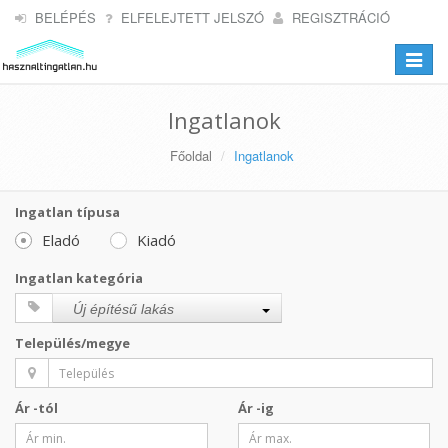
BELÉPÉS
ELFELEJTETT JELSZÓ
REGISZTRÁCIÓ
Toggle
navigat
Ingatlanok
Főoldal
Ingatlanok
Ingatlan típusa
Eladó
Kiadó
Ingatlan kategória
Új építésű lakás
Település/megye
Ár -tól
Ár -ig