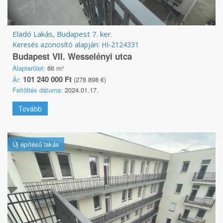
Eladó Lakás, Budapest 7. ker.
Keresés azonosító alapján: HI-2124331
Budapest VII. Wesselényi utca
Alapterület:
66 m²
101 240 000 Ft
Ár:
(278 898 €)
Feltöltés dátuma:
2024.01.17.
Tovább
Új építésű lakás