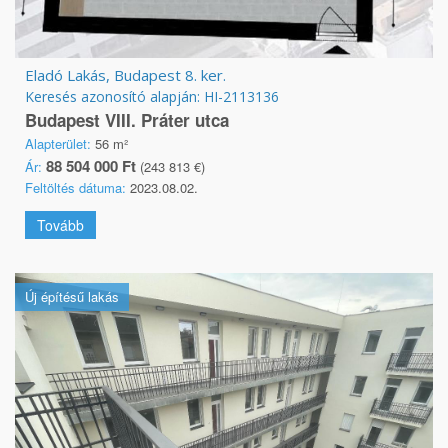
Eladó Lakás, Budapest 8. ker.
Keresés azonosító alapján: HI-2113136
Budapest VIII. Práter utca
Alapterület:
56 m²
88 504 000 Ft
Ár:
(243 813 €)
Feltöltés dátuma:
2023.08.02.
Tovább
Új építésű lakás