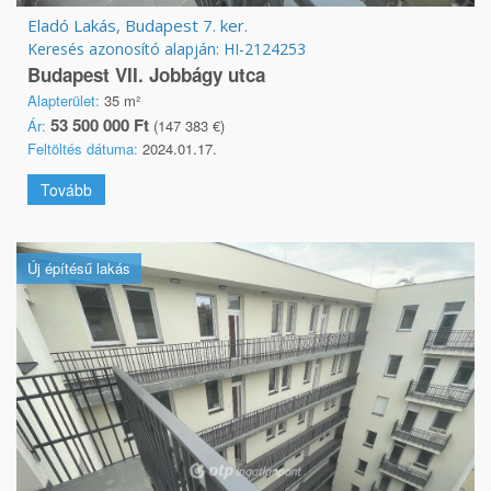
Eladó Lakás, Budapest 7. ker.
Keresés azonosító alapján: HI-2124253
Budapest VII. Jobbágy utca
Alapterület:
35 m²
53 500 000 Ft
Ár:
(147 383 €)
Feltöltés dátuma:
2024.01.17.
Tovább
Új építésű lakás