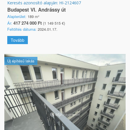
Keresés azonosító alapján: HI-2124607
Budapest VI. Andrássy út
Alapterület:
189 m²
417 274 000 Ft
Ár:
(1 149 515 €)
Feltöltés dátuma:
2024.01.17.
Tovább
Új építésű lakás