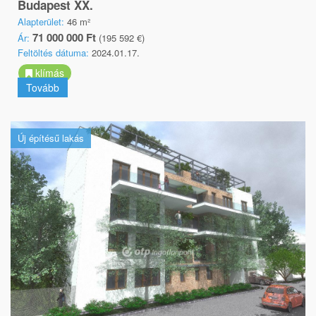
Budapest XX.
Alapterület:
46 m²
71 000 000 Ft
Ár:
(195 592 €)
Feltöltés dátuma:
2024.01.17.
klímás
Tovább
Új építésű lakás