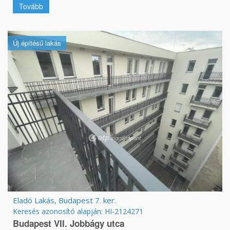
Tovább
Új építésű lakás
Eladó Lakás, Budapest 7. ker.
Keresés azonosító alapján: HI-2124271
Budapest VII. Jobbágy utca