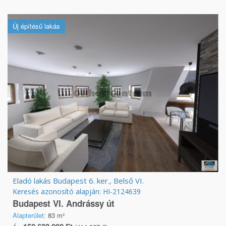
Új építésű lakás
Eladó lakás Budapest 6. ker., Belső VI.
Keresés azonosító alapján: HI-2124639
Budapest VI. Andrássy út
Alapterület:
83 m²