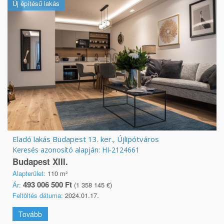
Új építésű lakás
Eladó lakás Budapest 13. ker., Újlipótváros
Keresés azonosító alapján: HI-2124661
Budapest XIII.
Alapterület:
110 m²
493 006 500 Ft
Ár:
(1 358 145 €)
Feltöltés dátuma:
2024.01.17.
Tovább