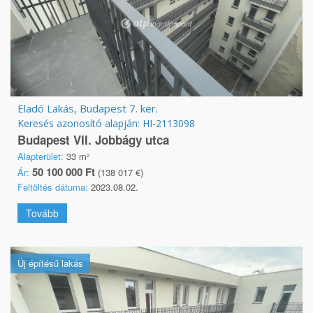
Eladó Lakás, Budapest 7. ker.
Keresés azonosító alapján: HI-2113098
Budapest VII. Jobbágy utca
Alapterület:
33 m²
50 100 000 Ft
Ár:
(138 017 €)
Feltöltés dátuma:
2023.08.02.
Tovább
Új építésű lakás