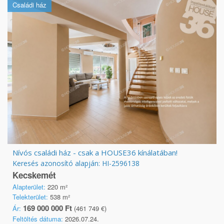
Családi ház
Nívós családi ház - csak a HOUSE36 kínálatában!
Keresés azonosító alapján: HI-2596138
Kecskemét
Alapterület:
220 m²
Telekterület:
538 m²
169 000 000 Ft
Ár:
(461 749 €)
Feltöltés dátuma:
2026.07.24.