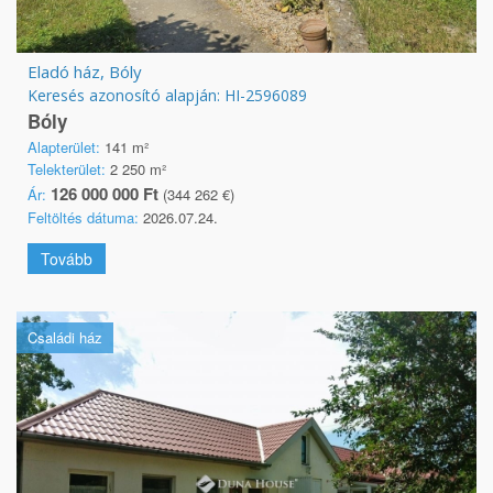
Eladó ház, Bóly
Keresés azonosító alapján: HI-2596089
Bóly
Alapterület:
141 m²
Telekterület:
2 250 m²
126 000 000 Ft
Ár:
(344 262 €)
Feltöltés dátuma:
2026.07.24.
Tovább
Családi ház