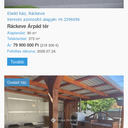
Eladó ház, Ráckeve
Keresés azonosító alapján: HI-2596096
Ráckeve Árpád tér
Alapterület:
90 m²
Telekterület:
373 m²
79 900 000 Ft
Ár:
(218 306 €)
Feltöltés dátuma:
2026.07.24.
Tovább
Családi ház