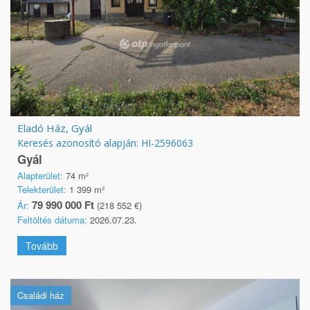
Eladó Ház, Gyál
Keresés azonosító alapján: HI-2596063
Gyál
Alapterület:
74 m²
Telekterület:
1 399 m²
79 990 000 Ft
Ár:
(218 552 €)
Feltöltés dátuma:
2026.07.23.
Tovább
Családi ház