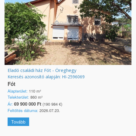
Eladó családi ház Fót - Öreghegy
Keresés azonosító alapján: HI-2596069
Fót
Alapterület:
110 m²
Telekterület:
860 m²
69 900 000 Ft
Ár:
(190 984 €)
Feltöltés dátuma:
2026.07.23.
Tovább