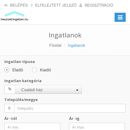
BELÉPÉS
ELFELEJTETT JELSZÓ
REGISZTRÁCIÓ
Toggle
navigat
Ingatlanok
Főoldal
Ingatlanok
Ingatlan típusa
Eladó
Kiadó
Ingatlan kategória
Családi ház
Település/megye
Ár -tól
Ár -ig