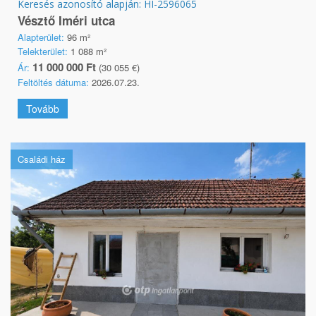
Keresés azonosító alapján: HI-2596065
Vésztő Iméri utca
Alapterület:
96 m²
Telekterület:
1 088 m²
11 000 000 Ft
Ár:
(30 055 €)
Feltöltés dátuma:
2026.07.23.
Tovább
Családi ház