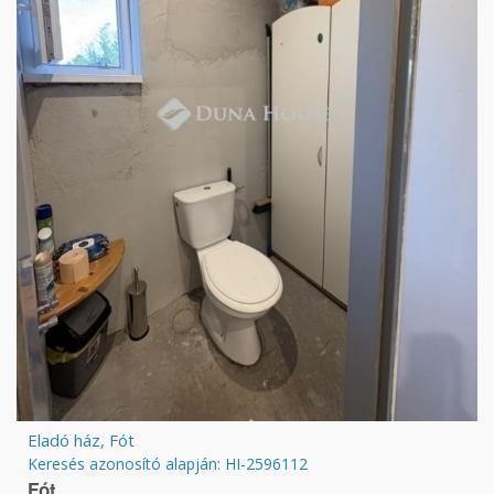
Eladó ház, Fót
Keresés azonosító alapján: HI-2596112
Fót