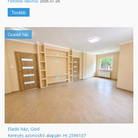
Feltöltés dátuma:
2026.07.24.
Tovább
Családi ház
Eladó ház, Göd
Keresés azonosító alapján: HI-2596107