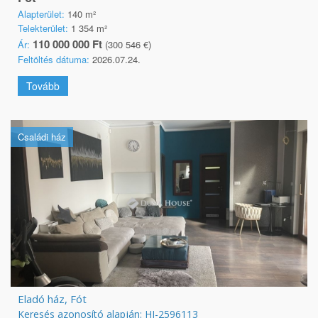
Alapterület:
140 m²
Telekterület:
1 354 m²
110 000 000 Ft
Ár:
(300 546 €)
Feltöltés dátuma:
2026.07.24.
Tovább
Családi ház
Eladó ház, Fót
Keresés azonosító alapján: HI-2596113