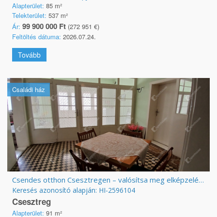
Alapterület:
85 m²
Telekterület:
537 m²
99 900 000 Ft
Ár:
(272 951 €)
Feltöltés dátuma:
2026.07.24.
Tovább
Családi ház
Csendes otthon Csesztregen – valósítsa meg elképzeléseit egy nyugodt, rendezett környezetben!
Keresés azonosító alapján: HI-2596104
Csesztreg
Alapterület:
91 m²