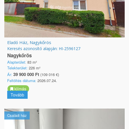
Eladó Ház, Nagykőrös
Keresés azonosító alapján: HI-2596127
Nagykőrös
Alapterület:
83 m²
Telekterület:
226 m²
39 900 000 Ft
Ár:
(109 016 €)
Feltöltés dátuma:
2026.07.24.
klímás
Tovább
Családi ház