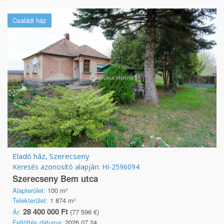
Családi ház
Eladó ház, Szerecseny
Keresés azonosító alapján: HI-2596094
Szerecseny Bem utca
Alapterület:
100 m²
Telekterület:
1 874 m²
28 400 000 Ft
Ár:
(77 596 €)
Feltöltés dátuma:
2026.07.24.