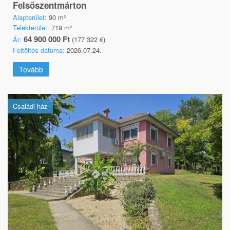
Felsőszentmárton
Alapterület:
90 m²
Telekterület:
719 m²
64 900 000 Ft
Ár:
(177 322 €)
Feltöltés dátuma:
2026.07.24.
Tovább
Családi ház