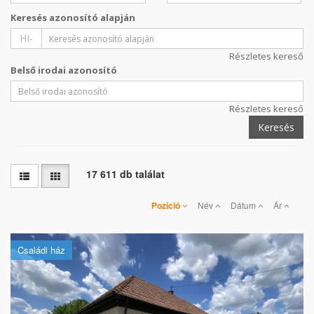
Keresés azonosító alapján
HI-
Részletes kereső
Belső irodai azonosító
Részletes kereső
Keresés
17 611 db találat
Pozíció
Név
Dátum
Ár
Családi ház