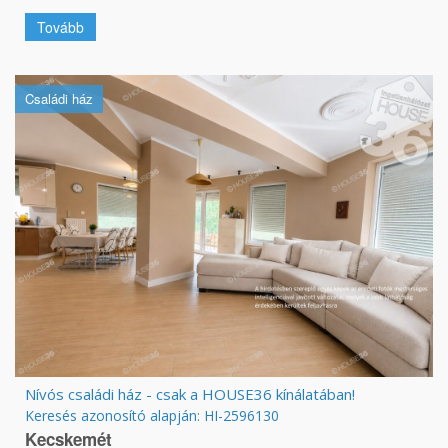
Tovább
Családi ház
Nívós családi ház - csak a HOUSE36 kínálatában!
Keresés azonosító alapján: HI-2596130
Kecskemét