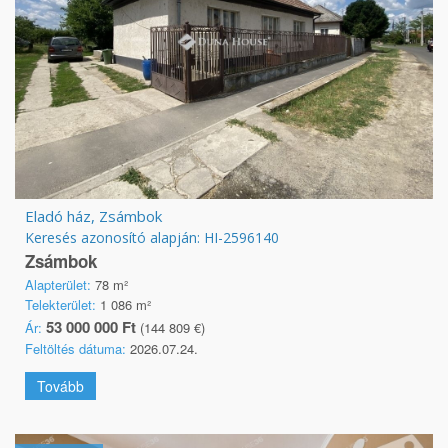
Eladó ház, Zsámbok
Keresés azonosító alapján: HI-2596140
Zsámbok
Alapterület:
78 m²
Telekterület:
1 086 m²
53 000 000 Ft
Ár:
(144 809 €)
Feltöltés dátuma:
2026.07.24.
Tovább