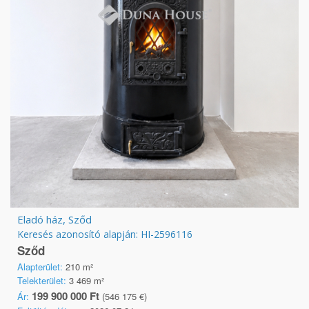
Eladó ház, Sződ
Keresés azonosító alapján: HI-2596116
Sződ
Alapterület:
210 m²
Telekterület:
3 469 m²
199 900 000 Ft
Ár:
(546 175 €)