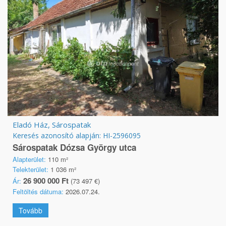
Eladó Ház, Sárospatak
Keresés azonosító alapján: HI-2596095
Sárospatak Dózsa György utca
Alapterület:
110 m²
Telekterület:
1 036 m²
26 900 000 Ft
Ár:
(73 497 €)
Feltöltés dátuma:
2026.07.24.
Tovább