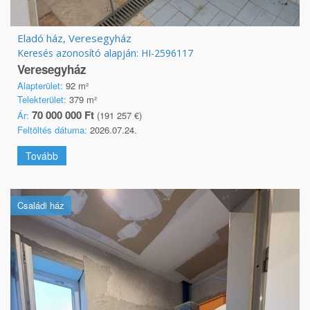
Eladó ház, Veresegyház
Keresés azonosító alapján: HI-2596117
Veresegyház
Alapterület:
92 m²
Telekterület:
379 m²
70 000 000 Ft
Ár:
(191 257 €)
Feltöltés dátuma:
2026.07.24.
Tovább
Családi ház