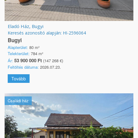
Eladó Ház, Bugyi
Keresés azonosító alapján: HI-2596064
Bugyi
Alapterület:
80 m²
Telekterület:
784 m²
53 900 000 Ft
Ár:
(147 268 €)
Feltöltés dátuma:
2026.07.23.
Tovább
Családi ház