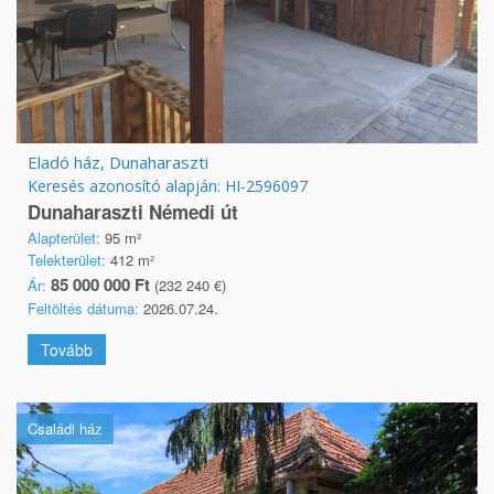
Eladó ház, Dunaharaszti
Keresés azonosító alapján: HI-2596097
Dunaharaszti Némedi út
Alapterület:
95 m²
Telekterület:
412 m²
85 000 000 Ft
Ár:
(232 240 €)
Feltöltés dátuma:
2026.07.24.
Tovább
Családi ház