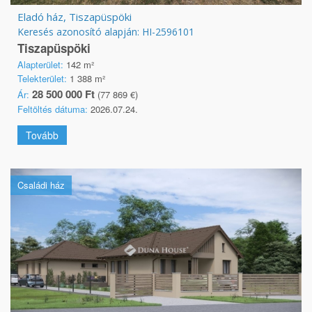
Eladó ház, Tiszapüspöki
Keresés azonosító alapján: HI-2596101
Tiszapüspöki
Alapterület:
142 m²
Telekterület:
1 388 m²
28 500 000 Ft
Ár:
(77 869 €)
Feltöltés dátuma:
2026.07.24.
Tovább
Családi ház