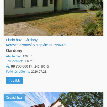
Eladó ház, Gárdony
Keresés azonosító alapján: HI-2596071
Gárdony
Alapterület:
130 m²
Telekterület:
986 m²
88 700 000 Ft
Ár:
(242 350 €)
Feltöltés dátuma:
2026.07.23.
Tovább
Családi ház