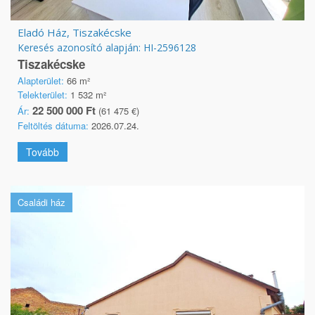
Eladó Ház, Tiszakécske
Keresés azonosító alapján: HI-2596128
Tiszakécske
Alapterület:
66 m²
Telekterület:
1 532 m²
22 500 000 Ft
Ár:
(61 475 €)
Feltöltés dátuma:
2026.07.24.
Tovább
Családi ház