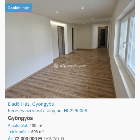
Családi ház
Eladó Ház, Gyöngyös
Keresés azonosító alapján: HI-2596068
Gyöngyös
Alapterület:
100 m²
Telekterület:
698 m²
72 000 000 Ft
Ár:
(196 721 €)