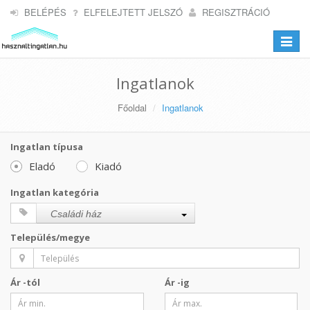
BELÉPÉS
ELFELEJTETT JELSZÓ
REGISZTRÁCIÓ
Toggle
navigat
Ingatlanok
Főoldal
Ingatlanok
Ingatlan típusa
Eladó
Kiadó
Ingatlan kategória
Családi ház
Település/megye
Ár -tól
Ár -ig