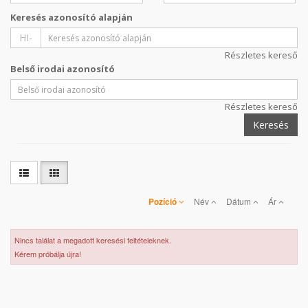
Keresés azonosító alapján
HI-
Részletes kereső
Belső irodai azonosító
Részletes kereső
Keresés
Pozíció
Név
Dátum
Ár
Nincs találat a megadott keresési feltételeknek.
Kérem próbálja újra!