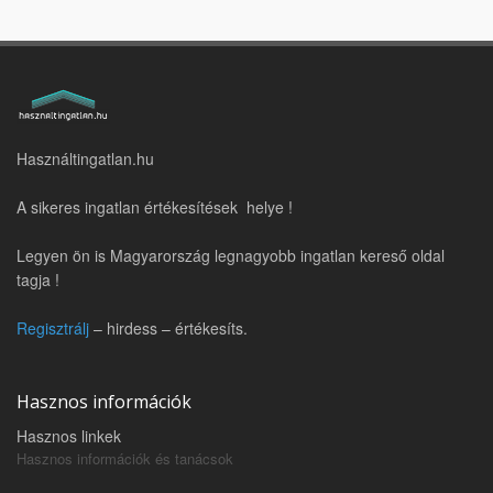
Használtingatlan.hu
A sikeres ingatlan értékesítések helye !
Legyen ön is Magyarország legnagyobb ingatlan kereső oldal
tagja !
Regisztrálj
– hirdess – értékesíts.
Hasznos információk
Hasznos linkek
Hasznos információk és tanácsok