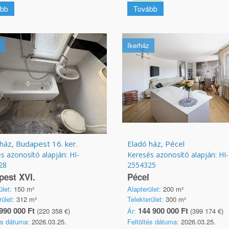
bb
Tovább
Ikerház
ház, Budapest 16. ker.
Eladó ház, Pécel
s azonosító alapján: HI-
Keresés azonosító alapján: HI-
28
2554325
est XVI.
Pécel
ület:
150 m²
Alapterület:
200 m²
rület:
312 m²
Telekterület:
300 m²
990 000 Ft
144 900 000 Ft
(220 358 €)
Ár:
(399 174 €)
és dátuma:
2026.03.25.
Feltöltés dátuma:
2026.03.25.