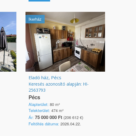
Ikerház
Eladó ház, Pécs
Keresés azonosító alapján: HI-
2563793
Pécs
Alapterület:
80 m²
Telekterület:
474 m²
75 000 000 Ft
Ár:
(206 612 €)
Feltöltés dátuma:
2026.04.22.