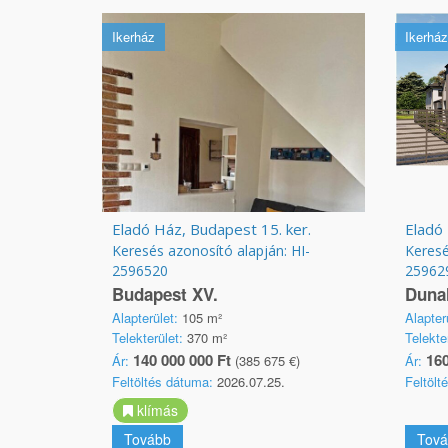
Ikerház
Ikerház
Eladó Ház, Budapest 15. ker.
Eladó
Keresés azonosító alapján: HI-
Keresé
2596520
25962
Budapest XV.
Duna
Alapterület:
105 m²
Alapter
Telekterület:
370 m²
Telekte
140 000 000 Ft
160
Ár:
(385 675 €)
Ár:
Feltöltés dátuma:
2026.07.25.
Feltölt
klímás
Tovább
Tová