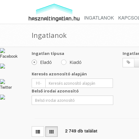
INGATLANOK
KAPCSO
Ingatlanok
Ingatlan típusa
Ingatla
Eladó
Kiadó
Keresés azonosító alapján
HI-
Belső irodai azonosító
2 749 db találat