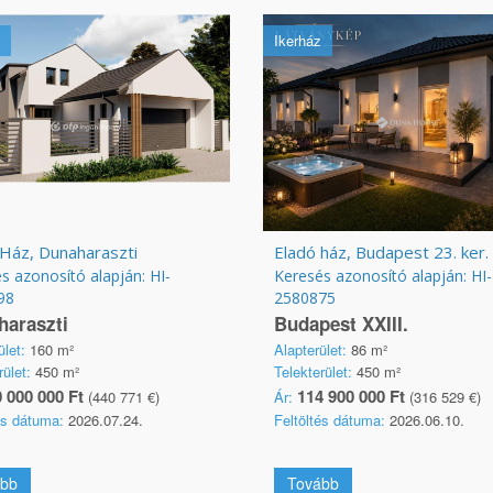
Ikerház
 Ház, Dunaharaszti
Eladó ház, Budapest 23. ker.
s azonosító alapján: HI-
Keresés azonosító alapján: HI-
98
2580875
haraszti
Budapest XXIII.
ület:
160 m²
Alapterület:
86 m²
rület:
450 m²
Telekterület:
450 m²
 000 000 Ft
114 900 000 Ft
(440 771 €)
Ár:
(316 529 €)
és dátuma:
2026.07.24.
Feltöltés dátuma:
2026.06.10.
bb
Tovább