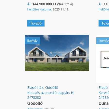
144 900 000 Ft
116
Ár:
(399 174 €)
Ár:
Feltöltés dátuma:
2025.11.12.
Feltölt
Tovább
Tová
Ikerház
Ikerház
Eladó ház, Gödöllő
Eladó 
Keresés azonosító alapján: HI-
Keresé
2478282
24782
Gödöllő
Duna
Alapterület:
137 m²
Alapter