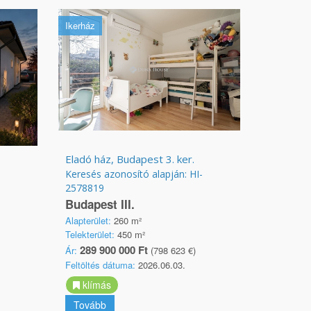
Ikerház
Eladó ház, Budapest 3. ker.
Keresés azonosító alapján: HI-
2578819
Budapest III.
Alapterület:
260 m²
Telekterület:
450 m²
289 900 000 Ft
Ár:
(798 623 €)
Feltöltés dátuma:
2026.06.03.
klímás
Tovább