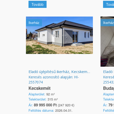
Tovább
Tová
Ikerház
Ikerház
Eladó újépítésű ikerház, Kecskemét
Eladó 
Keresés azonosító alapján: HI-
Keresé
2557074
25543
Kecskemét
Budap
Alapterület:
92 m²
Alapter
Telekterület:
315 m²
Telekte
89 995 000 Ft
79 
Ár:
(247 920 €)
Ár:
Feltöltés dátuma:
2026.04.01.
Feltölt