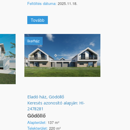
Feltöltés dátuma:
2025.11.18.
Tovább
Ikerház
Eladó ház, Gödöllő
Keresés azonosító alapján: HI-
2478281
Gödöllő
Alapterület:
137 m²
Telekterület:
220 m²