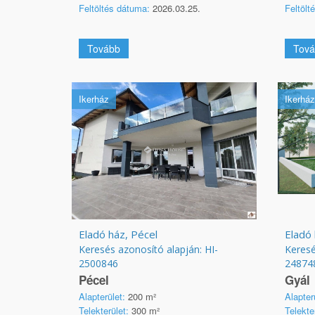
Feltöltés dátuma:
2026.03.25.
Feltölt
Tovább
Tová
Ikerház
Ikerház
Eladó ház, Pécel
Eladó 
Keresés azonosító alapján: HI-
Keresé
2500846
24874
Pécel
Gyál
Alapterület:
200 m²
Alapter
Telekterület:
300 m²
Telekte