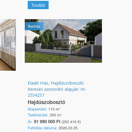
Tovább
Ikerház
Eladó Ház, Hajdúszoboszló
Keresés azonosító alapján: HI-
2554257
Hajdúszoboszló
Alapterület:
110 m²
Telekterület:
200 m²
91 990 000 Ft
Ár:
(253 416 €)
Feltöltés dátuma:
2026.03.25.