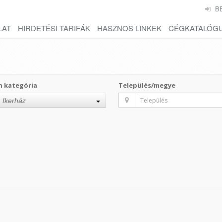
B
LAT
HIRDETÉSI TARIFÁK
HASZNOS LINKEK
CÉGKATALÓG
n kategória
Település/megye
Ikerház