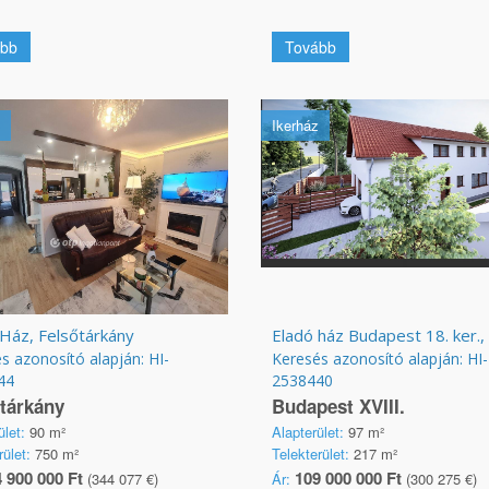
bb
Tovább
Ikerház
Ház, Felsőtárkány
s azonosító alapján: HI-
Keresés azonosító alapján: HI-
44
2538440
tárkány
Budapest XVIII.
ület:
90 m²
Alapterület:
97 m²
rület:
750 m²
Telekterület:
217 m²
 900 000 Ft
109 000 000 Ft
(344 077 €)
Ár:
(300 275 €)