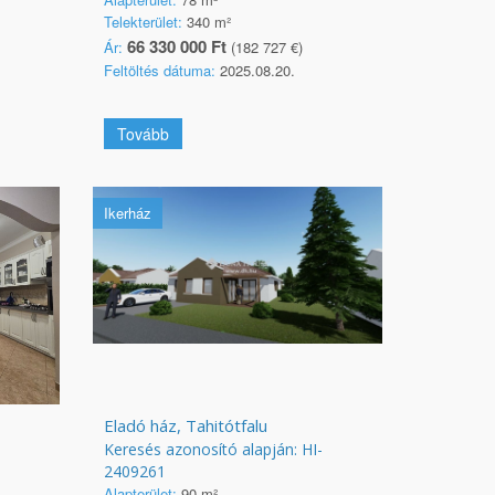
Telekterület:
340 m²
66 330 000 Ft
Ár:
(182 727 €)
Feltöltés dátuma:
2025.08.20.
Tovább
Ikerház
Eladó ház, Tahitótfalu
Keresés azonosító alapján: HI-
2409261
Alapterület:
90 m²