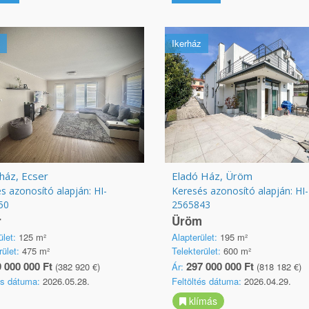
Ikerház
ház, Ecser
Eladó Ház, Üröm
s azonosító alapján: HI-
Keresés azonosító alapján: HI-
50
2565843
r
Üröm
ület:
125 m²
Alapterület:
195 m²
rület:
475 m²
Telekterület:
600 m²
 000 000 Ft
297 000 000 Ft
(382 920 €)
Ár:
(818 182 €)
és dátuma:
2026.05.28.
Feltöltés dátuma:
2026.04.29.
klímás