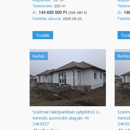
Telekterület:
220 m²
Telekte
144 650 000 Ft
146
Ár:
(398 485 €)
Ár:
Feltöltés dátuma:
2025.09.23.
Feltölt
Tovább
Tová
Ikerház
Ikerház
Szatmári lakóparkban újépítésű otthon
Keresés azonosító alapján: HI-
Keresé
2463927
24639