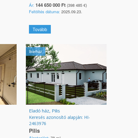
144 650 000 Ft
Ár:
(398 485 €)
Feltöltés dátuma:
2025.09.23.
Tovább
Ikerház
Eladó ház, Pilis
Keresés azonosító alapján: HI-
2463976
Pilis
Alapterület:
78 m²