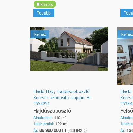
klímás
Tovább
Tová
Ikerház
Ikerház
Eladó Ház, Hajdúszoboszló
Eladó 
Keresés azonosító alapján: HI-
Keresé
2554251
25384
Hajdúszoboszló
Felső
Alapterület:
110 m²
Alapter
Telekterület:
100 m²
Telekte
86 990 000 Ft
124
Ár:
(239 642 €)
Ár: