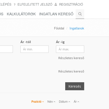
ELÉPÉS
ELFELEJTETT JELSZÓ
REGISZTRÁCIÓ
US
KALKULÁTOROK
INGATLAN KERESŐ
Főoldal
Ingatlanok
Ár -tól
Ár -ig
Részletes kereső
Részletes kereső
Keresés
Pozíció
Név
Dátum
Ár