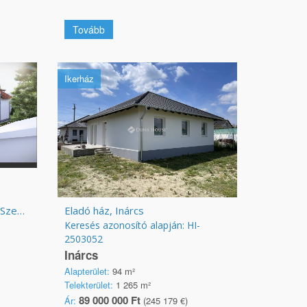
Tovább
Ikerház
Eladó ház Budapest 18. ker., Szemeretelep
Eladó ház, Inárcs
Keresés azonosító alapján: HI-
2503052
Inárcs
Alapterület:
94 m²
Telekterület:
1 265 m²
89 000 000 Ft
Ár:
(245 179 €)