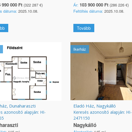
 990 000 Ft
103 900 000 Ft
(322 287 €)
Ár:
(286 226 €)
és dátuma:
2025.10.08.
Feltöltés dátuma:
2025.10.08.
bb
Tovább
Ikerház
ház, Dunaharaszti
Eladó Ház, Nagykálló
s azonosító alapján: HI-
Keresés azonosító alapján: HI-
65
2471150
haraszti
Nagykálló
ület:
116 m²
Alapterület:
145 m²