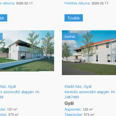
és dátuma:
2026.02.17.
Feltöltés dátuma:
2026.02.17.
bb
Tovább
Ikerház
ház, Gyál
Eladó ház, Gyál
s azonosító alapján: HI-
Keresés azonosító alapján: HI-
88
2487489
Gyál
ület:
137 m²
Alapterület:
122 m²
rület:
573 m²
Telekterület:
573 m²