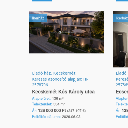
Ikerház
Ikerház
Eladó ház, Kecskemét
Eladó 
Keresés azonosító alapján: HI-
Keresé
2578796
25756
Kecskemét Kós Károly utca
Ecse
Alapterület:
136 m²
Alapter
Telekterület:
334 m²
Telekte
126 000 000 Ft
139
Ár:
(347 107 €)
Ár:
Feltöltés dátuma:
2026.06.03.
Feltölt