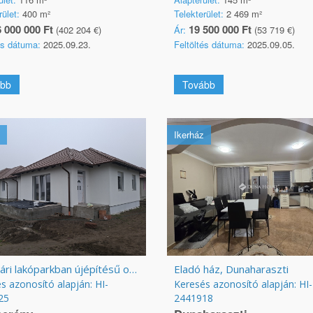
rület:
400 m²
Telekterület:
2 469 m²
 000 000 Ft
19 500 000 Ft
(402 204 €)
Ár:
(53 719 €)
és dátuma:
2025.09.23.
Feltöltés dátuma:
2025.09.05.
bb
Tovább
Ikerház
Szatmári lakóparkban újépítésű otthon
Eladó ház, Dunaharaszti
s azonosító alapján: HI-
Keresés azonosító alapján: HI-
25
2441918