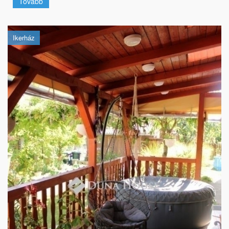
Tovább
Ikerház