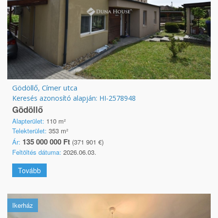
Gödöllő, Címer utca
Keresés azonosító alapján: HI-2578948
Gödöllő
Alapterület:
110 m²
Telekterület:
353 m²
135 000 000 Ft
Ár:
(371 901 €)
Feltöltés dátuma:
2026.06.03.
Tovább
Ikerház