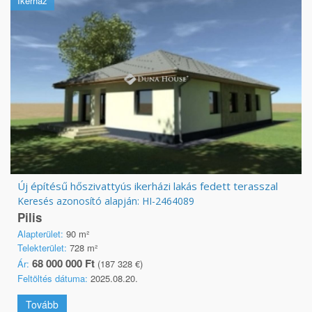
Ikerház
Új építésű hőszivattyús ikerházi lakás fedett terasszal
Keresés azonosító alapján: HI-2464089
Pilis
Alapterület:
90 m²
Telekterület:
728 m²
68 000 000 Ft
Ár:
(187 328 €)
Feltöltés dátuma:
2025.08.20.
Tovább