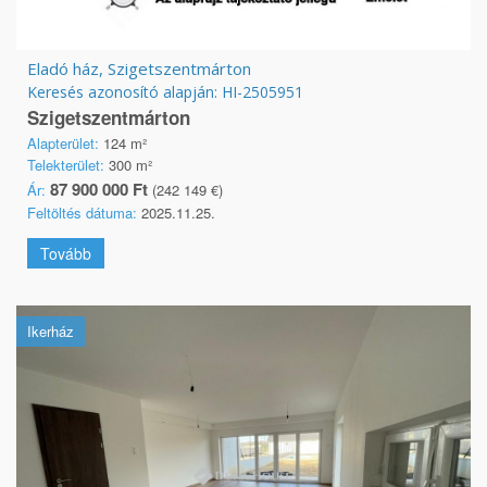
Eladó ház, Szigetszentmárton
Keresés azonosító alapján: HI-2505951
Szigetszentmárton
Alapterület:
124 m²
Telekterület:
300 m²
87 900 000 Ft
Ár:
(242 149 €)
Feltöltés dátuma:
2025.11.25.
Tovább
Ikerház