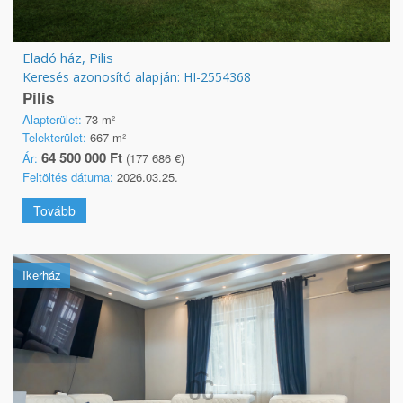
Eladó ház, Pilis
Keresés azonosító alapján: HI-2554368
Pilis
Alapterület:
73 m²
Telekterület:
667 m²
64 500 000 Ft
Ár:
(177 686 €)
Feltöltés dátuma:
2026.03.25.
Tovább
Ikerház