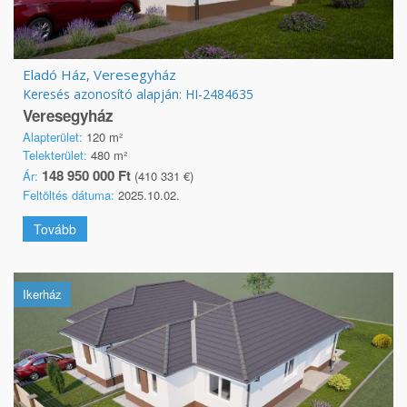
Eladó Ház, Veresegyház
Keresés azonosító alapján: HI-2484635
Veresegyház
Alapterület:
120 m²
Telekterület:
480 m²
148 950 000 Ft
Ár:
(410 331 €)
Feltöltés dátuma:
2025.10.02.
Tovább
Ikerház