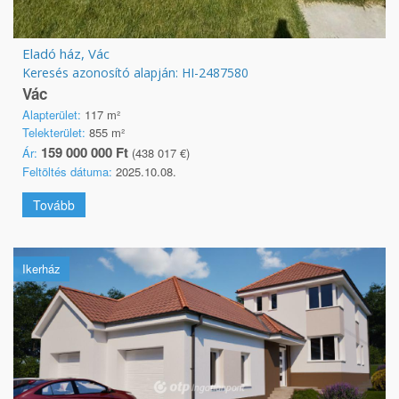
Eladó ház, Vác
Keresés azonosító alapján: HI-2487580
Vác
Alapterület:
117 m²
Telekterület:
855 m²
159 000 000 Ft
Ár:
(438 017 €)
Feltöltés dátuma:
2025.10.08.
Tovább
Ikerház