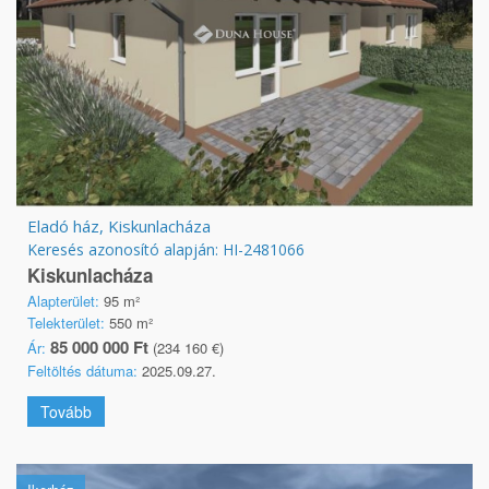
Eladó ház, Kiskunlacháza
Keresés azonosító alapján: HI-2481066
Kiskunlacháza
Alapterület:
95 m²
Telekterület:
550 m²
85 000 000 Ft
Ár:
(234 160 €)
Feltöltés dátuma:
2025.09.27.
Tovább