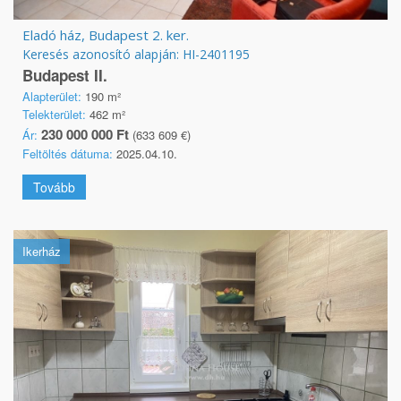
Eladó ház, Budapest 2. ker.
Keresés azonosító alapján: HI-2401195
Budapest II.
Alapterület:
190 m²
Telekterület:
462 m²
230 000 000 Ft
Ár:
(633 609 €)
Feltöltés dátuma:
2025.04.10.
Tovább
Ikerház