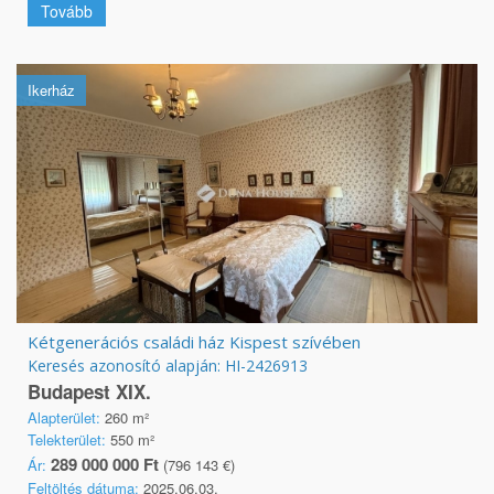
Tovább
Ikerház
Kétgenerációs családi ház Kispest szívében
Keresés azonosító alapján: HI-2426913
Budapest XIX.
Alapterület:
260 m²
Telekterület:
550 m²
289 000 000 Ft
Ár:
(796 143 €)
Feltöltés dátuma:
2025.06.03.