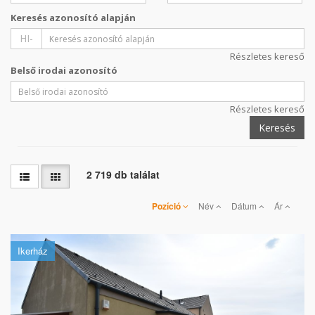
Keresés azonosító alapján
HI-
Részletes kereső
Belső irodai azonosító
Részletes kereső
Keresés
2 719 db találat
Pozíció
Név
Dátum
Ár
Ikerház