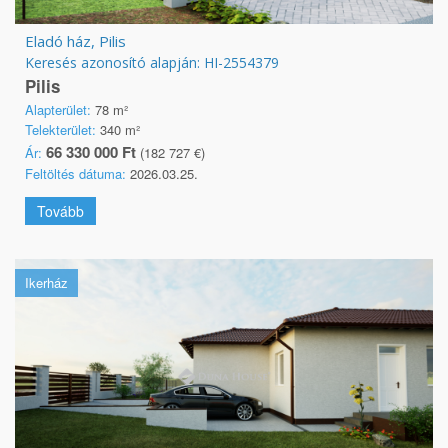
Eladó ház, Pilis
Keresés azonosító alapján: HI-2554379
Pilis
Alapterület:
78 m²
Telekterület:
340 m²
66 330 000 Ft
Ár:
(182 727 €)
Feltöltés dátuma:
2026.03.25.
Tovább
Ikerház