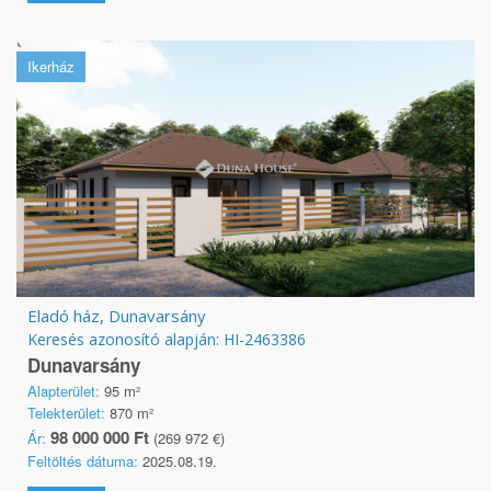
Ikerház
Eladó ház, Dunavarsány
Keresés azonosító alapján: HI-2463386
Dunavarsány
Alapterület:
95 m²
Telekterület:
870 m²
98 000 000 Ft
Ár:
(269 972 €)
Feltöltés dátuma:
2025.08.19.