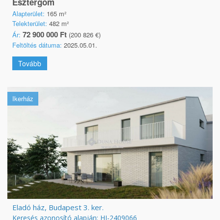
Esztergom
Alapterület:
165 m²
Telekterület:
482 m²
72 900 000 Ft
Ár:
(200 826 €)
Feltöltés dátuma:
2025.05.01.
Tovább
Ikerház
Eladó ház, Budapest 3. ker.
Keresés azonosító alapján: HI-2409066