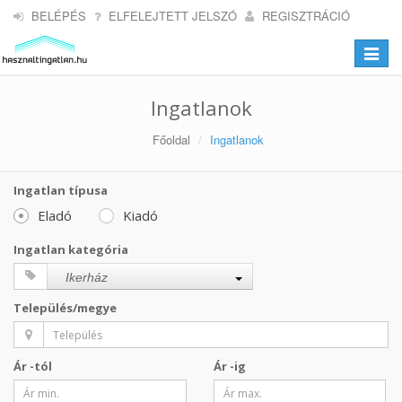
BELÉPÉS
ELFELEJTETT JELSZÓ
REGISZTRÁCIÓ
Toggle
navigat
Ingatlanok
Főoldal
Ingatlanok
Ingatlan típusa
Eladó
Kiadó
Ingatlan kategória
Ikerház
Település/megye
Ár -tól
Ár -ig