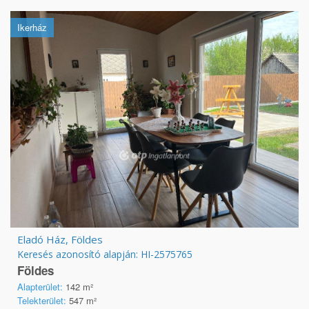
Ikerház
Eladó Ház, Földes
Keresés azonosító alapján: HI-2575765
Földes
Alapterület:
142 m²
Telekterület:
547 m²