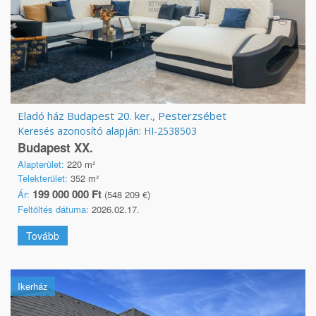
Eladó ház Budapest 20. ker., Pesterzsébet
Keresés azonosító alapján: HI-2538503
Budapest XX.
Alapterület:
220 m²
Telekterület:
352 m²
199 000 000 Ft
Ár:
(548 209 €)
Feltöltés dátuma:
2026.02.17.
Tovább
Ikerház