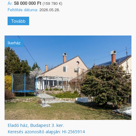
58 000 000 Ft
Ár:
(159 780 €)
Feltöltés dátuma:
2026.05.28.
Tovább
Ikerház
Eladó ház, Budapest 3. ker.
Keresés azonosító alapján: HI-2565914