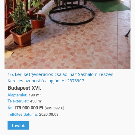
16. ker. kétgenerációs családi ház Sashalom részen
Keresés azonosító alapján: HI-2578907
Budapest XVI.
Alapterület:
190 m²
Telekterület:
458 m²
179 900 000 Ft
Ár:
(495 592 €)
Feltöltés dátuma:
2026.06.03.
Tovább