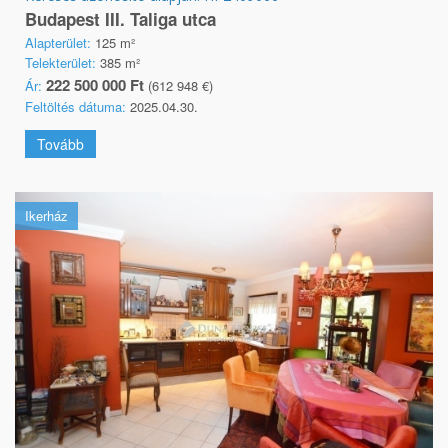
Budapest III. Taliga utca
Alapterület:
125 m²
Telekterület:
385 m²
222 500 000 Ft
Ár:
(612 948 €)
Feltöltés dátuma:
2025.04.30.
Tovább
Ikerház