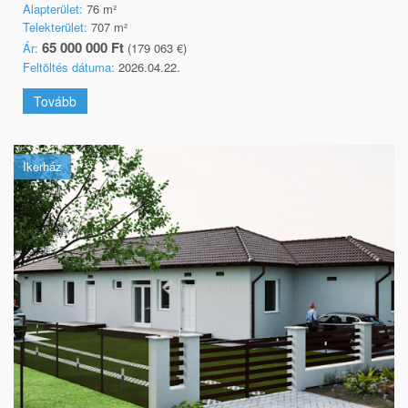
Alapterület:
76 m²
Telekterület:
707 m²
65 000 000 Ft
Ár:
(179 063 €)
Feltöltés dátuma:
2026.04.22.
Tovább
Ikerház