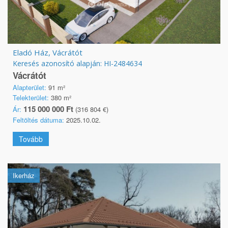
Eladó Ház, Vácrátót
Keresés azonosító alapján: HI-2484634
Vácrátót
Alapterület:
91 m²
Telekterület:
380 m²
115 000 000 Ft
Ár:
(316 804 €)
Feltöltés dátuma:
2025.10.02.
Tovább
Ikerház