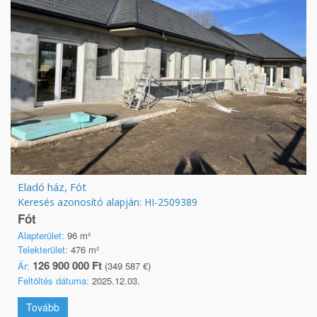
Eladó ház, Fót
Keresés azonosító alapján: HI-2509389
Fót
Alapterület:
96 m²
Telekterület:
476 m²
126 900 000 Ft
Ár:
(349 587 €)
Feltöltés dátuma:
2025.12.03.
Tovább