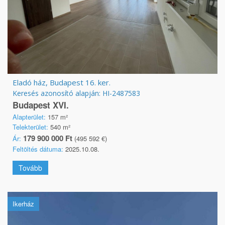
Eladó ház, Budapest 16. ker.
Keresés azonosító alapján: HI-2487583
Budapest XVI.
Alapterület:
157 m²
Telekterület:
540 m²
179 900 000 Ft
Ár:
(495 592 €)
Feltöltés dátuma:
2025.10.08.
Tovább
Ikerház