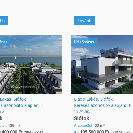
bb
Tovább
ázas
Üdülőházas
Lakás, Siófok
Eladó Lakás, Siófok
s azonosító alapján: HI-
Keresés azonosító alapján: HI-
86
1874385
k
Siófok
ület:
139 m²
Alapterület:
60 m²
 400 000 Ft
195 500 000 Ft
(384 022 €)
Ár:
(538 567 €)