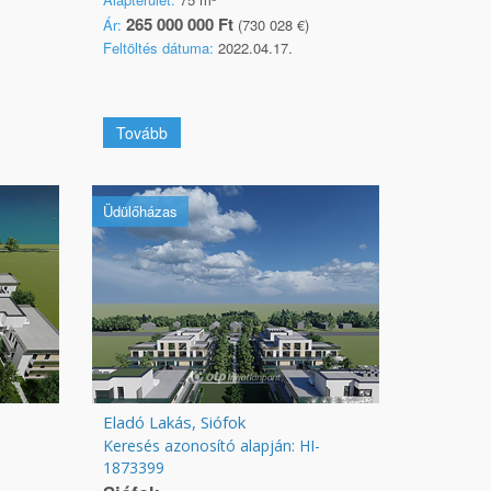
265 000 000 Ft
Ár:
(730 028 €)
Feltöltés dátuma:
2022.04.17.
Tovább
Üdülőházas
Eladó Lakás, Siófok
Keresés azonosító alapján: HI-
1873399