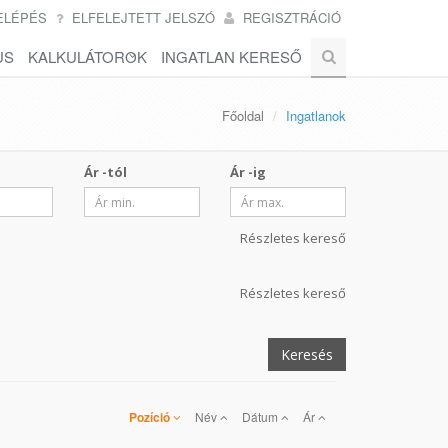
ELÉPÉS
ELFELEJTETT JELSZÓ
REGISZTRÁCIÓ
US
KALKULÁTOROK
INGATLAN KERESŐ
Főoldal
Ingatlanok
Ár -tól
Ár -ig
Részletes kereső
Részletes kereső
Keresés
Pozíció
Név
Dátum
Ár