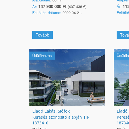
147 900 000 Ft
112
Ár:
(407 438 €)
Ár:
Feltöltés dátuma:
2022.04.21.
Feltölt
Tovább
Tová
Üdülőházas
Üdülőh
Eladó Lakás, Siófok
Eladó 
Keresés azonosító alapján: HI-
Keresé
1873410
18734