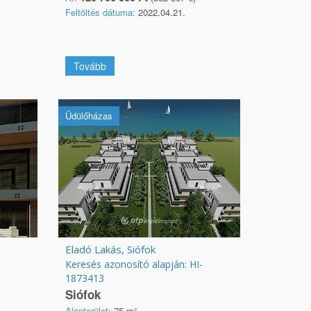
Feltöltés dátuma:
2022.04.21.
Tovább
Üdülőházas
Eladó Lakás, Siófok
Keresés azonosító alapján: HI-
1873413
Siófok
Alapterület:
75 m²