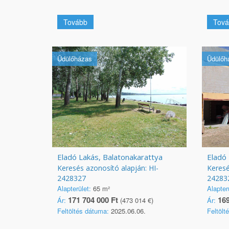
Tovább
Tová
Üdülőházas
Üdülőh
Eladó Lakás, Balatonakarattya
Eladó 
Keresés azonosító alapján: HI-
Keresé
2428327
24283
Alapterület:
65 m²
Alapter
171 704 000 Ft
169
Ár:
(473 014 €)
Ár:
Feltöltés dátuma:
2025.06.06.
Feltölt