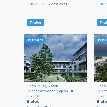
Feltöltés dátuma:
2023.08.08.
Feltölt
Tovább
Tová
Üdülőházas
Üdülőh
Eladó Lakás, Siófok
Eladó 
Keresés azonosító alapján: HI-
Keresé
1874382
18734
Siófok
Siófo
Alapterület:
66 m²
Alapter