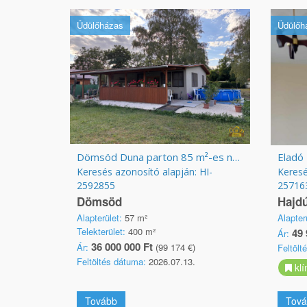
Üdülőházas
Üdülőh
Dömsöd Duna parton 85 m²-es nyaraló!
Eladó
Keresés azonosító alapján: HI-
Keresé
2592855
25716
Dömsöd
Hajd
Alapterület:
57 m²
Alapter
Telekterület:
400 m²
49 
Ár:
36 000 000 Ft
Ár:
(99 174 €)
Feltölt
Feltöltés dátuma:
2026.07.13.
klí
Tovább
Tová