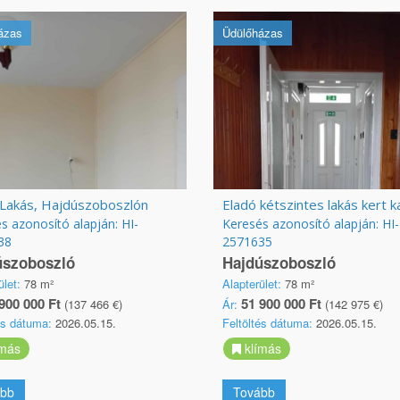
ázas
Üdülőházas
 Lakás, Hajdúszoboszlón
s azonosító alapján: HI-
Keresés azonosító alapján: HI-
38
2571635
úszoboszló
Hajdúszoboszló
ület:
78 m²
Alapterület:
78 m²
900 000 Ft
51 900 000 Ft
(137 466 €)
Ár:
(142 975 €)
és dátuma:
2026.05.15.
Feltöltés dátuma:
2026.05.15.
más
klímás
bb
Tovább