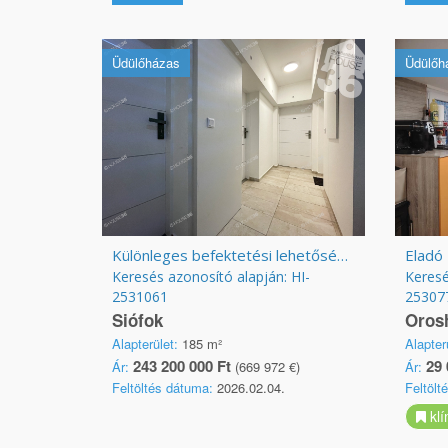
Üdülőházas
Üdülőh
Különleges befektetési lehetőség Siófokon
Eladó
Keresés azonosító alapján: HI-
Keresé
2531061
25307
Siófok
Oros
Alapterület:
185 m²
Alapter
243 200 000 Ft
29 
Ár:
(669 972 €)
Ár:
Feltöltés dátuma:
2026.02.04.
Feltölt
klí