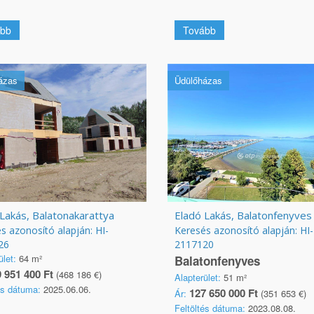
bb
Tovább
ázas
Üdülőházas
Lakás, Balatonakarattya
Eladó Lakás, Balatonfenyves
s azonosító alapján: HI-
Keresés azonosító alapján: HI-
26
2117120
ület:
64 m²
Balatonfenyves
 951 400 Ft
(468 186 €)
Alapterület:
51 m²
és dátuma:
2025.06.06.
127 650 000 Ft
Ár:
(351 653 €)
Feltöltés dátuma:
2023.08.08.