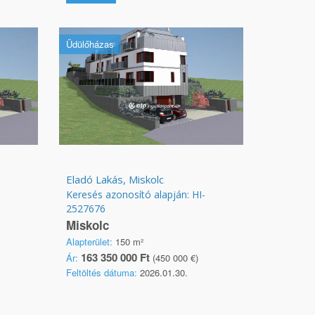
Üdülőházas
Eladó Lakás, Miskolc
Keresés azonosító alapján: HI-
2527676
Miskolc
Alapterület:
150 m²
163 350 000 Ft
Ár:
(450 000 €)
Feltöltés dátuma:
2026.01.30.