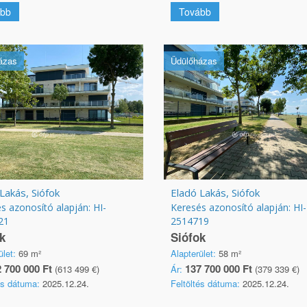
bb
Tovább
ázas
Üdülőházas
Lakás, Siófok
Eladó Lakás, Siófok
s azonosító alapján: HI-
Keresés azonosító alapján: HI-
21
2514719
k
Siófok
ület:
69 m²
Alapterület:
58 m²
 700 000 Ft
137 700 000 Ft
(613 499 €)
Ár:
(379 339 €)
és dátuma:
2025.12.24.
Feltöltés dátuma:
2025.12.24.