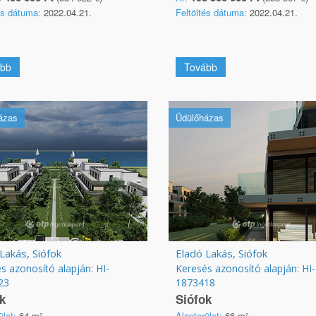
és dátuma:
2022.04.21.
Feltöltés dátuma:
2022.04.21.
bb
Tovább
ázas
Üdülőházas
Lakás, Siófok
Eladó Lakás, Siófok
s azonosító alapján: HI-
Keresés azonosító alapján: HI-
23
1873418
k
Siófok
ület:
64 m²
Alapterület:
66 m²