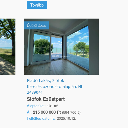
Tovább
Üdülőházas
Eladó Lakás, Siófok
Keresés azonosító alapján: HI-
2489041
Siófok Ezüstpart
Alapterület:
101 m²
215 900 000 Ft
Ár:
(594 766 €)
Feltöltés dátuma:
2025.10.12.