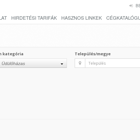
B
LAT
HIRDETÉSI TARIFÁK
HASZNOS LINKEK
CÉGKATALÓG
n kategória
Település/megye
Üdülőházas