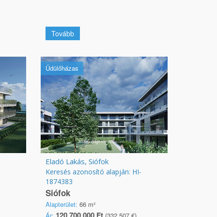
Tovább
Üdülőházas
Eladó Lakás, Siófok
Keresés azonosító alapján: HI-
1874383
Siófok
Alapterület:
66 m²
120 700 000 Ft
Ár:
(332 507 €)