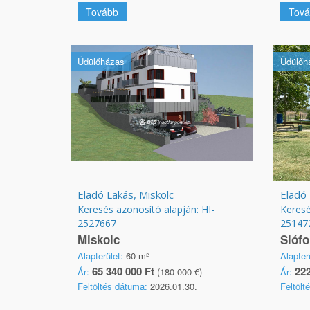
Tovább
Tová
Üdülőházas
Üdülőh
Eladó Lakás, Miskolc
Eladó 
Keresés azonosító alapján: HI-
Keresé
2527667
25147
Miskolc
Siófo
Alapterület:
60 m²
Alapter
65 340 000 Ft
222
Ár:
(180 000 €)
Ár:
Feltöltés dátuma:
2026.01.30.
Feltölt