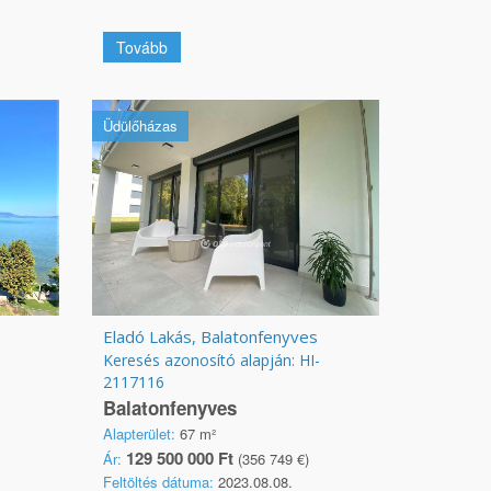
Tovább
Üdülőházas
Eladó Lakás, Balatonfenyves
Keresés azonosító alapján: HI-
2117116
Balatonfenyves
Alapterület:
67 m²
129 500 000 Ft
Ár:
(356 749 €)
Feltöltés dátuma:
2023.08.08.