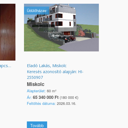
Üdülőházas
Eladó kétszintes lakás kert kapcsolattal, Hajdúszoboszlón
Eladó Lakás, Miskolc
Keresés azonosító alapján: HI-
2550907
Miskolc
Alapterület:
60 m²
65 340 000 Ft
Ár:
(180 000 €)
Feltöltés dátuma:
2026.03.16.
Tovább