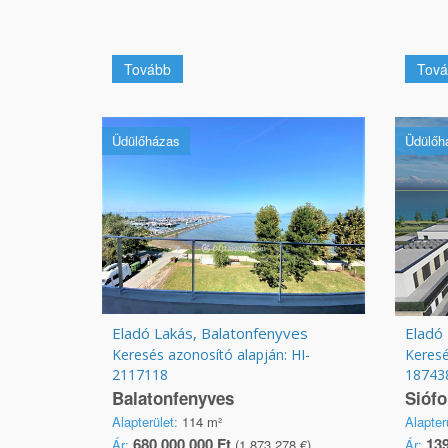
Tovább
Tová
Üdülőházas
Üdülőh
Eladó Lakás, Balatonfenyves
Eladó 
Keresés azonosító alapján: HI-
Keresé
2117118
18743
Balatonfenyves
Siófo
Alapterület:
114 m²
Alapter
680 000 000 Ft
139
Ár:
(1 873 278 €)
Ár: