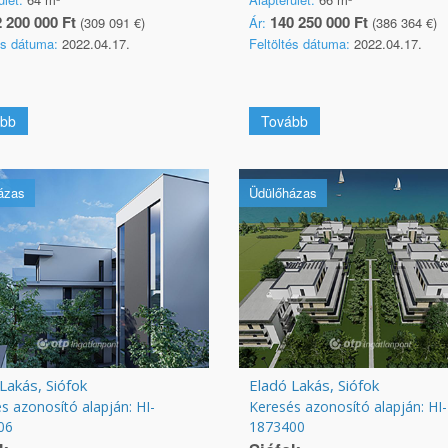
 200 000 Ft
140 250 000 Ft
(309 091 €)
Ár:
(386 364 €)
és dátuma:
2022.04.17.
Feltöltés dátuma:
2022.04.17.
bb
Tovább
ázas
Üdülőházas
Lakás, Siófok
Eladó Lakás, Siófok
s azonosító alapján: HI-
Keresés azonosító alapján: HI-
06
1873400