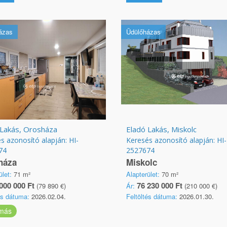
ázas
Üdülőházas
 Lakás, Orosháza
Eladó Lakás, Miskolc
s azonosító alapján: HI-
Keresés azonosító alapján: HI-
74
2527674
háza
Miskolc
ület:
71 m²
Alapterület:
70 m²
000 000 Ft
76 230 000 Ft
(79 890 €)
Ár:
(210 000 €)
és dátuma:
2026.02.04.
Feltöltés dátuma:
2026.01.30.
más