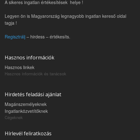
A sikeres ingatlan értékesítések helye !
Legyen ön is Magyarország legnagyobb ingatlan kereső oldal
tagja !
Regisztrálj
– hirdess – értékesíts.
Hasznos információk
Hasznos linkek
Hasznos információk és tanácsok
Hirdetés feladási ajánlat
Magánszemélyeknek
Ingatlanközvetítőknek
Cégeknek
Hírlevél feliratkozás