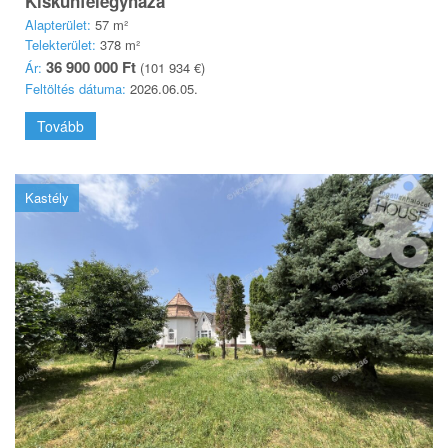
Kiskunfélegyháza
Alapterület:
57 m²
Telekterület:
378 m²
36 900 000 Ft
Ár:
(101 934 €)
Feltöltés dátuma:
2026.06.05.
Tovább
Kastély