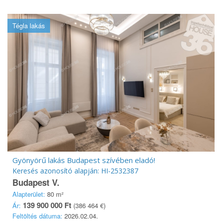
Tégla lakás
Gyönyörű lakás Budapest szívében eladó!
Keresés azonosító alapján: HI-2532387
Budapest V.
Alapterület:
80 m²
139 900 000 Ft
Ár:
(386 464 €)
Feltöltés dátuma:
2026.02.04.