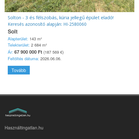
Solton - 3 és félszobás, kúria jellegű épület eladó!
Keresés azonosító alapján: HI-2580060
Solt
Alapterület:
143 m²
Telekterület:
2 684 m²
67 900 000 Ft
Ár:
(187 569 €)
Feltöltés dátuma:
2026.06.06.
Tovább
Használtingatlan.hu