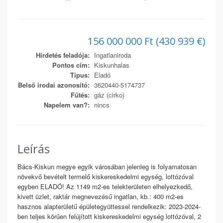
156 000 000 Ft (430 939 €)
Hirdetés feladója:
Ingatlaniroda
Pontos cím:
Kiskunhalas
Típus:
Eladó
Belső irodai azonosító:
3620440-5174737
Fűtés:
gáz (cirko)
Napelem van?:
nincs
Leírás
Bács-Kiskun megye egyik városában jelenleg is folyamatosan
növekvő bevételt termelő kiskereskedelmi egység, lottózóval
egyben ELADÓ! Az 1149 m2-es telekterületen elhelyezkedő,
kivett üzlet, raktár megnevezésű ingatlan, kb.: 400 m2-es
hasznos alapterületű épületegyüttessel rendelkezik: 2023-2024-
ben teljes körűen felújított kiskereskedelmi egység lottózóval, 2