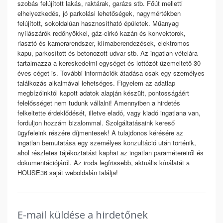
szobás felújított lakás, raktárak, garázs stb. Főút melletti
elhelyezkedés, jó parkolási lehetőségek, nagymértékben
felújított, sokoldalúan hasznosítható épületek. Műanyag
nyílászárók redőnyökkel, gáz-cirkó kazán és konvektorok,
riasztó és kamerarendszer, klímaberendezések, elektromos
kapu, parkosított és betonozott udvar stb. Az ingatlan vételára
tartalmazza a kereskedelmi egységet és lottózót üzemeltető 30
éves céget is. További információk átadása csak egy személyes
találkozás alkalmával lehetséges. Figyelem az adatlap
megbízóinktól kapott adatok alapján készült, pontosságáért
felelősséget nem tudunk vállalni! Amennyiben a hirdetés
felkeltette érdeklődését, illetve eladó, vagy kiadó ingatlana van,
forduljon hozzám bizalommal. Szolgáltatásaink kereső
ügyfeleink részére díjmentesek! A tulajdonos kérésére az
ingatlan bemutatása egy személyes konzultáció után történik,
ahol részletes tájékoztatást kaphat az ingatlan paramétereiről és
dokumentációjáról. Az iroda legfrissebb, aktuális kínálatát a
HOUSE36 saját weboldalán találja!
E-mail küldése a hirdetőnek