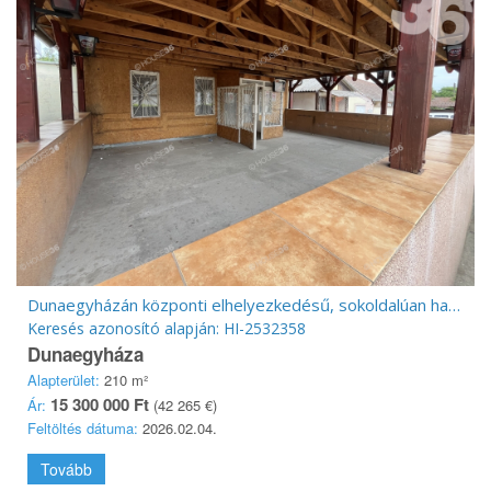
Dunaegyházán központi elhelyezkedésű, sokoldalúan hasznosítható ingatlan eladó!
Keresés azonosító alapján: HI-2532358
Dunaegyháza
Alapterület:
210 m²
15 300 000 Ft
Ár:
(42 265 €)
Feltöltés dátuma:
2026.02.04.
Tovább