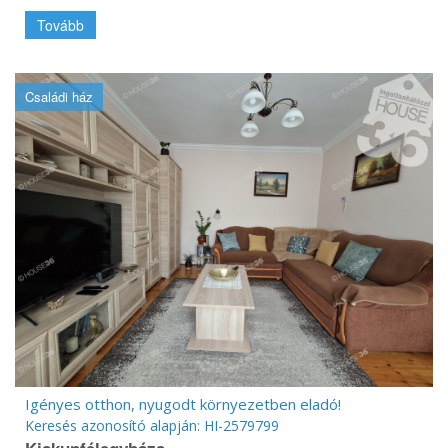
Tovább
Családi ház
Igényes otthon, nyugodt környezetben eladó!
Keresés azonosító alapján: HI-2579799