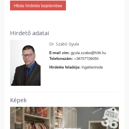
Hibás hirdetés bejelentése
Hirdető adatai
Dr. Szabó Gyula
E-mail cím:
gyula.szabo@h36.hu
Telefonszám:
+36707726050
Hirdetés feladója:
Ingatlaniroda
Képek