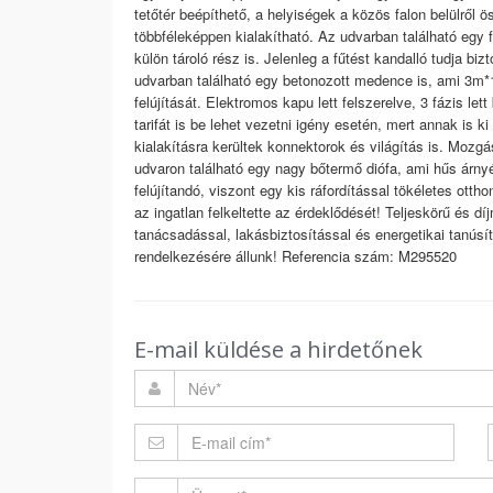
tetőtér beépíthető, a helyiségek a közös falon belülről 
többféleképpen kialakítható. Az udvarban található egy 
külön tároló rész is. Jelenleg a fűtést kandalló tudja biz
udvarban található egy betonozott medence is, ami 3m*
felújítását. Elektromos kapu lett felszerelve, 3 fázis l
tarifát is be lehet vezetni igény esetén, mert annak is k
kialakításra kerültek konnektorok és világítás is. Mozgá
udvaron található egy nagy bőtermő diófa, ami hűs árnyé
felújítandó, viszont egy kis ráfordítással tökéletes ott
az ingatlan felkeltette az érdeklődését! Teljeskörű és d
tanácsadással, lakásbiztosítással és energetikai tanús
rendelkezésére állunk! Referencia szám: M295520
E-mail küldése a hirdetőnek