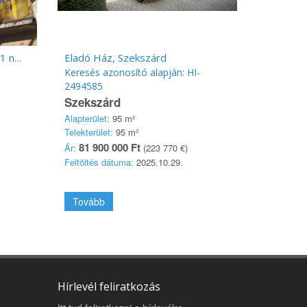
Szekszárd központi részén 51 nm erkélyes lakás eladó!
Eladó Ház, Szekszárd
Keresés azonosító alapján: HI-
2494585
Szekszárd
Alapterület:
95 m²
Telekterület:
95 m²
81 900 000 Ft
Ár:
(223 770 €)
Feltöltés dátuma:
2025.10.29.
Tovább
Hírlevél feliratkozás