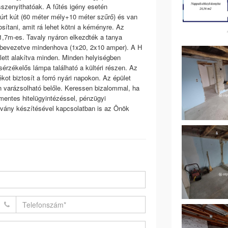
összenyithatóak. A fűtés igény esetén
fúrt kút (60 méter mély+10 méter szűrő) és van
tosítani, amit rá lehet kötni a kéményre. Az
1,7m-es. Tavaly nyáron elkezdték a tanya
ett bevezetve mindenhova (1x20, 2x10 amper). A H
i lett alakítva minden. Minden helyiségben
sérzékelős lámpa található a kültéri részen. Az
kot biztosít a forró nyári napokon. Az épület
hon varázsolható belőle. Keressen bizalommal, ha
íjmentes hitelügyintézéssel, pénzügyi
ítvány készítésével kapcsolatban is az Önök