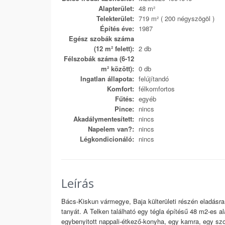
Alapterület:
48 m²
Telekterület:
719 m² ( 200 négyszögöl )
Építés éve:
1987
Egész szobák száma
(12 m² felett):
2 db
Félszobák száma (6-12
m² között):
0 db
Ingatlan állapota:
felújítandó
Komfort:
félkomfortos
Fűtés:
egyéb
Pince:
nincs
Akadálymentesített:
nincs
Napelem van?:
nincs
Légkondicionáló:
nincs
Leírás
Bács-Kiskun vármegye, Baja külterületi részén eladásra
tanyát. A Telken található egy tégla építésű 48 m2-es al
egybenyitott nappali-étkező-konyha, egy kamra, egy sz