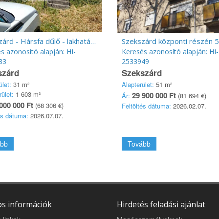
Szekszárd - Hársfa dűlő - lakhatásra alkalmas épület - 1603 nm ter. eladó
s azonosító alapján: HI-
Keresés azonosító alapján: HI-
33
2533949
szárd
Szekszárd
ület:
31 m²
Alapterület:
51 m²
rület:
1 603 m²
29 900 000 Ft
Ár:
(81 694 €)
000 000 Ft
(68 306 €)
Feltöltés dátuma:
2026.02.07.
és dátuma:
2026.07.07.
bb
Tovább
s információk
Hirdetés feladási ajánlat