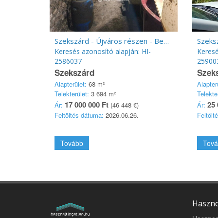
Szekszárd - Újváros részen - Benedek tető - tanya - eladó !
Keresés azonosító alapján: HI-
Keresé
2586037
25900
Szekszárd
Szek
Alapterület:
68 m²
Alapter
Telekterület:
3 694 m²
Telekte
17 000 000 Ft
25 
Ár:
(46 448 €)
Ár:
Feltöltés dátuma:
2026.06.26.
Feltölt
Tovább
Tová
Haszno