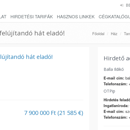
B
LAT
HIRDETÉSI TARIFÁK
HASZNOS LINKEK
CÉGKATALÓG
felújítandó hát eladó!
Főoldal
Ház
Tan
elújítandó hát eladó!
Hirdető a
Balla Ildikó
E-mail cím:
bal
Telefonszám:
+
OTPip
Hirdetés feladó
Ingatlaniroda:
E-mail cím:
sze
7 900 000 Ft (21 585 €)
Telefonszám:
+