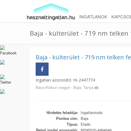
INGATLANOK
KAPCSO
Baja - külterület - 719 nm telken 
Baja - külterület - 719 nm telken f
Ingatlan azonosító: HI-2447774
Bács-Kiskun megye - Baja, Tanya
Hirdetés feladója:
Ingatlaniroda
Pontos cím:
Baja
Típus:
Eladó
Belső irodai azonosító:
M295520-4994646