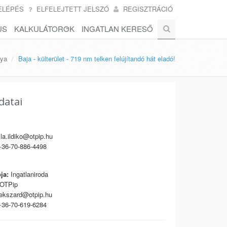
ELÉPÉS
ELFELEJTETT JELSZÓ
REGISZTRÁCIÓ
US
KALKULÁTOROK
INGATLAN KERESŐ
ya
Baja - külterület - 719 nm telken felújítandó hát eladó!
datai
la.ildiko@otpip.hu
36-70-886-4498
ja:
Ingatlaniroda
OTPip
kszard@otpip.hu
36-70-619-6284