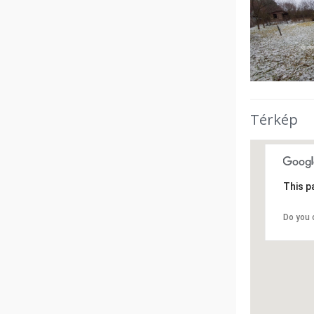
Térkép
This p
Do you 