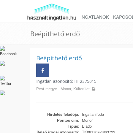
INGATLANOK
KAPCSO
Beépíthető erdő
Beépíthető erdő
Ingatlan azonosító: HI-2375015
Pest megye - Monor, Külterületi
Hirdetés feladója:
Ingatlaniroda
Pontos cím:
Monor
Típus:
Eladó
Belső irodai azonosító:
TK081707-4863722