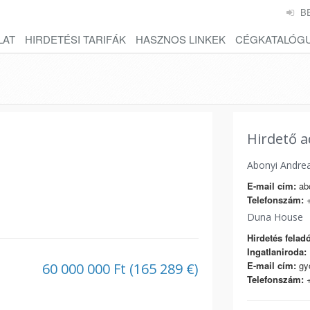
B
LAT
HIRDETÉSI TARIFÁK
HASZNOS LINKEK
CÉGKATALÓG
Hirdető a
Abonyi Andre
E-mail cím:
ab
Telefonszám:
+
Duna House
Hirdetés feladó
Ingatlaniroda:
E-mail cím:
gy
60 000 000 Ft (165 289 €)
Telefonszám:
+