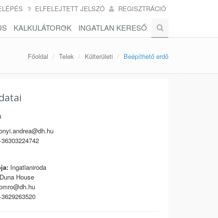
ELÉPÉS
ELFELEJTETT JELSZÓ
REGISZTRÁCIÓ
US
KALKULÁTOROK
INGATLAN KERESŐ
Főoldal
Telek
Külterületi
Beépíthető erdő
datai
a
onyi.andrea@dh.hu
36303224742
ja:
Ingatlaniroda
Duna House
omro@dh.hu
3629263520