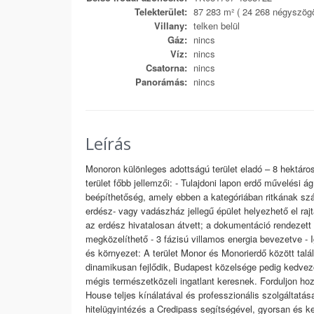
Telekterület:
87 283 m² ( 24 268 négyszögö
Villany:
telken belül
Gáz:
nincs
Víz:
nincs
Csatorna:
nincs
Panorámás:
nincs
Leírás
Monoron különleges adottságú terület eladó – 8 hektáro
terület főbb jellemzői: - Tulajdoni lapon erdő művelési
beépíthetőség, amely ebben a kategóriában ritkának sz
erdész- vagy vadászház jellegű épület helyezhető el rajt
az erdész hivatalosan átvett; a dokumentáció rendezett 
megközelíthető - 3 fázisú villamos energia bevezetve -
és környezet: A terület Monor és Monorierdő között talá
dinamikusan fejlődik, Budapest közelsége pedig kedvez
mégis természetközeli ingatlant keresnek. Forduljon h
House teljes kínálatával és professzionális szolgáltatás
hitelügyintézés a Credipass segítségével, gyorsan és ke