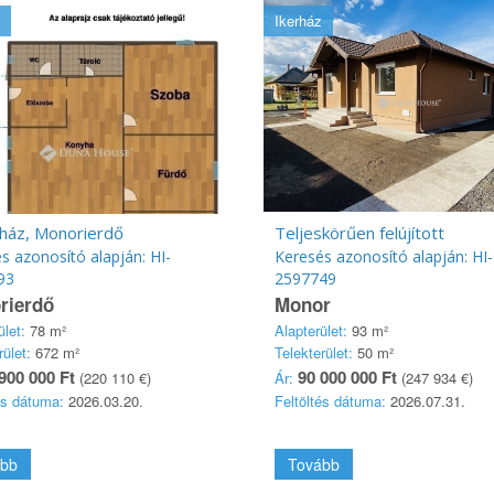
Ikerház
 ház, Monorierdő
Teljeskörűen felújított
s azonosító alapján: HI-
Keresés azonosító alapján: HI-
93
2597749
rierdő
Monor
ület:
78 m²
Alapterület:
93 m²
rület:
672 m²
Telekterület:
50 m²
900 000 Ft
90 000 000 Ft
(220 110 €)
Ár:
(247 934 €)
és dátuma:
2026.03.20.
Feltöltés dátuma:
2026.07.31.
bb
Tovább