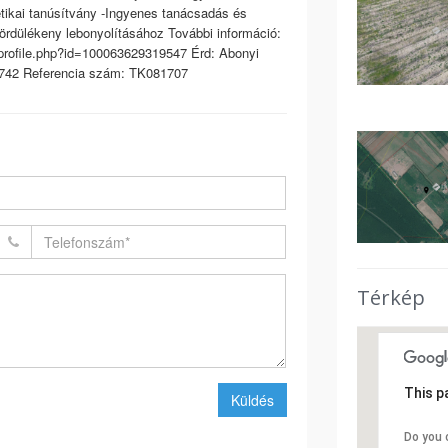
tikai tanúsítvány -Ingyenes tanácsadás és
ördülékeny lebonyolításához További információ:
/profile.php?id=100063629319547 Érd: Abonyi
 4742 Referencia szám: TK081707
Térkép
This p
Küldés
Do you 