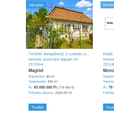
Vályogház
Ikerház
Tetőtér-beépíthető, 3 szobás családi ház
Eladó
Keresés azonosító alapján: HI-
Keresé
2572904
25524
Maglód
Mono
Alapterület:
80 m²
Alapter
Telekterület:
300 m²
Telekte
65 000 000 Ft
79 
Ár:
(179 063 €)
Ár:
Feltöltés dátuma:
2026.05.19.
Feltölt
Tovább
Tová