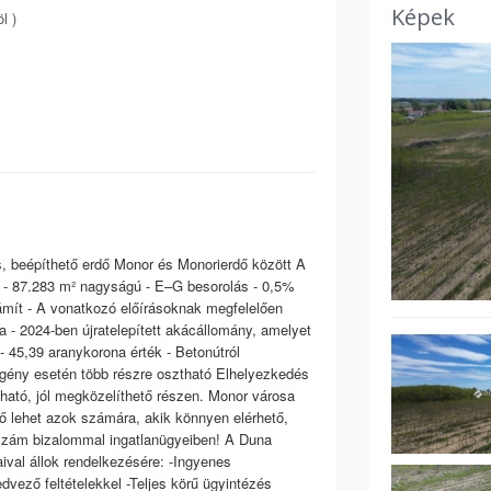
Képek
l )
s, beépíthető erdő Monor és Monorierdő között A
 ág - 87.283 m² nagyságú - E–G besorolás - 0,5%
ámít - A vonatkozó előírásoknak megfelelően
a - 2024-ben újratelepített akácállomány, amelyet
- 45,39 aranykorona érték - Betonútról
 Igény esetén több részre osztható Elhelyezkedés
lható, jól megközelíthető részen. Monor városa
ő lehet azok számára, akik könnyen elérhető,
ozzám bizalommal ingatlanügyeiben! A Duna
aival állok rendelkezésére: -Ingyenes
dvező feltételekkel -Teljes körű ügyintézés