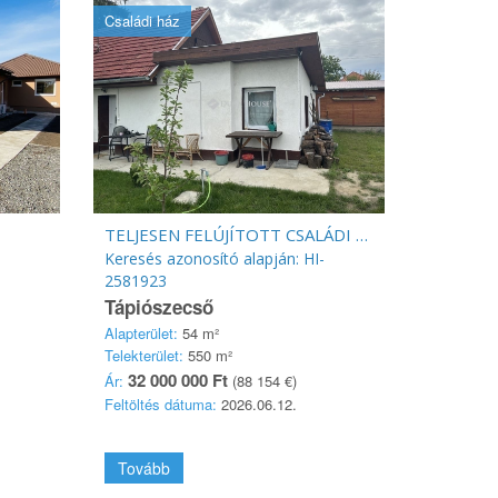
Családi ház
TELJESEN FELÚJÍTOTT CSALÁDI HÁZ
Keresés azonosító alapján: HI-
2581923
Tápiószecső
Alapterület:
54 m²
Telekterület:
550 m²
32 000 000 Ft
Ár:
(88 154 €)
Feltöltés dátuma:
2026.06.12.
Tovább