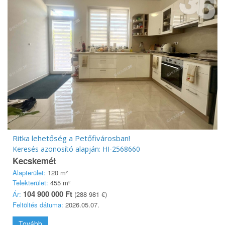
Ritka lehetőség a Petőfivárosban!
Keresés azonosító alapján: HI-2568660
Kecskemét
Alapterület:
120 m²
Telekterület:
455 m²
104 900 000 Ft
Ár:
(288 981 €)
Feltöltés dátuma:
2026.05.07.
Tovább