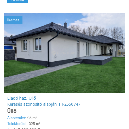
Ikerház
Eladó ház, Üllő
Keresés azonosító alapján: HI-2550747
Üllő
Alapterület:
95 m²
Telekterület:
325 m²