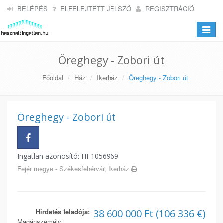
BELÉPÉS
ELFELEJTETT JELSZÓ
REGISZTRÁCIÓ
Toggle
navigat
Öreghegy - Zobori út
Főoldal
Ház
Ikerház
Öreghegy - Zobori út
Öreghegy - Zobori út
Ingatlan azonosító: HI-1056969
Fejér megye - Székesfehérvár, Ikerház
Hirdetés feladója:
38 600 000 Ft (106 336 €)
Magánszemély