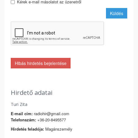
Kérek e-mail másolatot az üzenetről
Küldés
Hibás hirdetés bejelentése
Hirdető adatai
Turi Zita
E-mail cím:
radiohir@gmail.com
Telefonszám:
+36-20-8495577
Hirdetés feladója:
Magánszemély