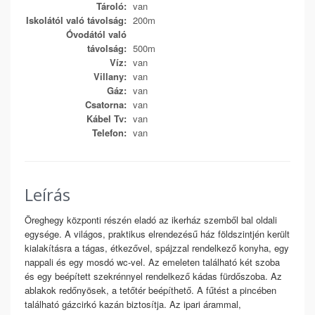
Tároló:
van
Iskolától való távolság:
200m
Óvodától való
távolság:
500m
Víz:
van
Villany:
van
Gáz:
van
Csatorna:
van
Kábel Tv:
van
Telefon:
van
Leírás
Öreghegy központi részén eladó az ikerház szemből bal oldali
egysége. A világos, praktikus elrendezésű ház földszintjén került
kialakításra a tágas, étkezővel, spájzzal rendelkező konyha, egy
nappali és egy mosdó wc-vel. Az emeleten található két szoba
és egy beépített szekrénnyel rendelkező kádas fürdőszoba. Az
ablakok redőnyösek, a tetőtér beépíthető. A fűtést a pincében
található gázcirkó kazán biztosítja. Az ipari árammal,