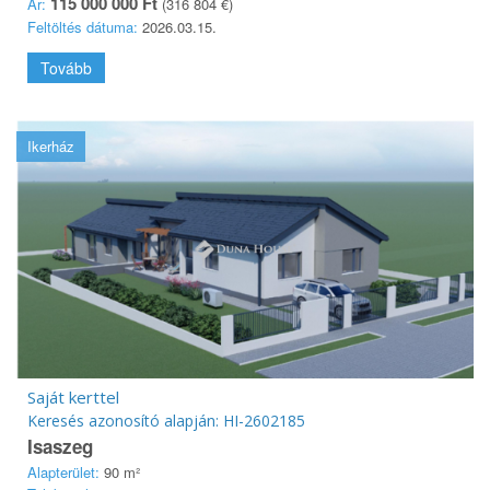
115 000 000 Ft
Ár:
(316 804 €)
Feltöltés dátuma:
2026.03.15.
Tovább
Ikerház
Saját kerttel
Keresés azonosító alapján: HI-2602185
Isaszeg
Alapterület:
90 m²