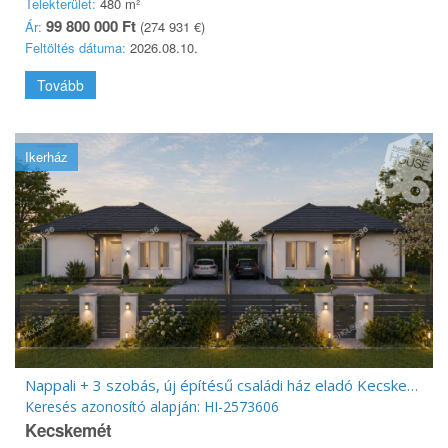
Telekterület:
480 m²
99 800 000 Ft
Ár:
(274 931 €)
Feltöltés dátuma:
2026.08.10.
Tovább
Ikerház
Nappali + 3 szobás, új építésű családi ház eladó Kecskeméten kivételes áron!
Keresés azonosító alapján: HI-2573606
Kecskemét