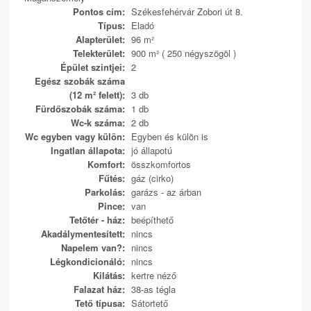
Pontos cím:
Székesfehérvár Zobori út 8.
Típus:
Eladó
Alapterület:
96 m²
Telekterület:
900 m² ( 250 négyszögöl )
Épület szintjei:
2
Egész szobák száma
(12 m² felett):
3 db
Fürdőszobák száma:
1 db
Wc-k száma:
2 db
Wc egyben vagy külön:
Egyben és külön is
Ingatlan állapota:
jó állapotú
Komfort:
összkomfortos
Fűtés:
gáz (cirko)
Parkolás:
garázs - az árban
Pince:
van
Tetőtér - ház:
beépíthető
Akadálymentesített:
nincs
Napelem van?:
nincs
Légkondicionáló:
nincs
Kilátás:
kertre néző
Falazat ház:
38-as tégla
Tető típusa:
Sátortető