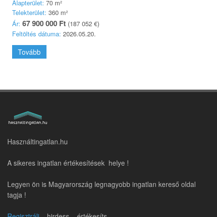
Alapterület:
70 m²
Telekterület:
360 m²
67 900 000 Ft
Ár:
(187 052 €)
Feltöltés dátuma:
2026.05.20.
Tovább
Használtingatlan.hu
A sikeres ingatlan értékesítések helye !
Legyen ön is Magyarország legnagyobb ingatlan kereső oldal
tagja !
Regisztrálj
– hirdess – értékesíts.