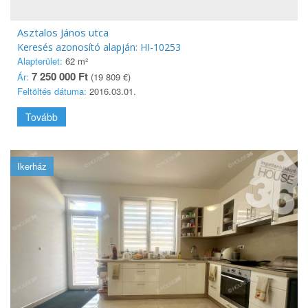
Asztalos János utca
Keresés azonosító alapján: HI-10253
Alapterület:
62 m²
7 250 000 Ft
Ár:
(19 809 €)
Feltöltés dátuma:
2016.03.01.
Tovább
Ikerház