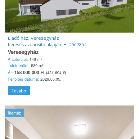
Eladó ház, Veresegyház
Keresés azonosító alapján: HI-2567854
Veresegyház
Alapterület:
149 m²
Telekterület:
580 m²
158 000 000 Ft
Ár:
(431 694 €)
Feltöltés dátuma:
2026.05.05.
Tovább
Ikerház