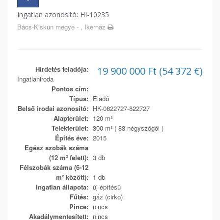
Ingatlan azonosító: HI-10235
Bács-Kiskun megye - , Ikerház
Hirdetés feladója:
19 900 000 Ft (54 372 €)
Ingatlaniroda
Pontos cím:
Típus:
Eladó
Belső irodai azonosító:
HK-0822727-822727
Alapterület:
120 m²
Telekterület:
300 m² ( 83 négyszögöl )
Építés éve:
2015
Egész szobák száma
(12 m² felett):
3 db
Félszobák száma (6-12
m² között):
1 db
Ingatlan állapota:
új építésű
Fűtés:
gáz (cirko)
Pince:
nincs
Akadálymentesített:
nincs