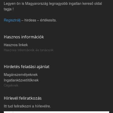
Legyen ön is Magyarország legnagyobb ingatlan kereső oldal
tagja !
Regisztrálj
– hirdess – értékesíts.
Hasznos információk
Hasznos linkek
Hasznos információk és tanácsok
Hirdetés feladási ajánlat
Magánszemélyeknek
Ingatlanközvetítőknek
Cégeknek
Hírlevél feliratkozás
Itt tud feliratkozni a hírlevélre.