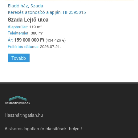
Eladó ház, Szada
Keresés azonosító alapján: HI-2595015
Szada Lejtő utca
Alapterület:
119 m²
Telekterület:
380 m²
159 000 000 Ft
Ár:
(434 426 €)
Feltöltés dátuma:
2026.07.21.
Tovább
Használtingatlan.hu
A sikeres ingatlan értékesítések helye !