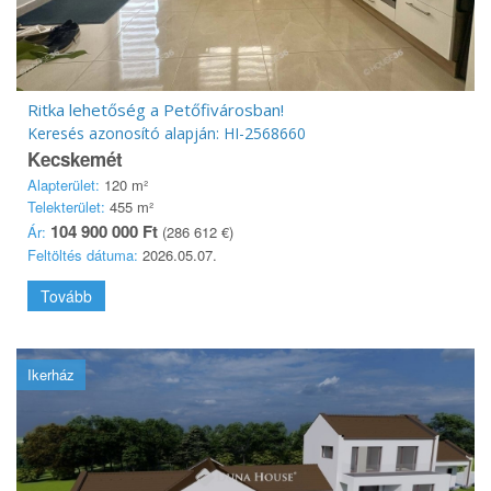
Ritka lehetőség a Petőfivárosban!
Keresés azonosító alapján: HI-2568660
Kecskemét
Alapterület:
120 m²
Telekterület:
455 m²
104 900 000 Ft
Ár:
(286 612 €)
Feltöltés dátuma:
2026.05.07.
Tovább
Ikerház