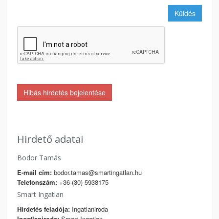
Küldés
Hibás hirdetés bejelentése
Hirdető adatai
Bodor Tamás
E-mail cím:
bodor.tamas@smartingatlan.hu
Telefonszám:
+36-(30) 5938175
Smart Ingatlan
Hirdetés feladója:
Ingatlaniroda
Ingatlaniroda:
Smart Ingatlan