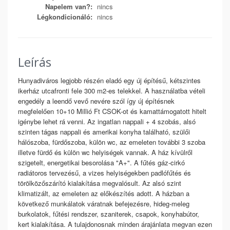
Napelem van?:
nincs
Légkondicionáló:
nincs
Leírás
Hunyadiváros legjobb részén eladó egy új építésű, kétszintes
ikerház utcafronti fele 300 m2-es telekkel. A használatba vételi
engedély a leendő vevő nevére szól így új építésnek
megfelelően 10+10 Millió Ft CSOK-ot és kamattámogatott hitelt
igénybe lehet rá venni. Az ingatlan nappali + 4 szobás, alsó
szinten tágas nappali és amerikai konyha található, szülői
hálószoba, fürdőszoba, külön wc, az emeleten további 3 szoba
illetve fürdő és külön wc helyiségek vannak. A ház kívülről
szigetelt, energetikai besorolása "A+". A fűtés gáz-cirkó
radiátoros tervezésű, a vizes helyiségekben padlófűtés és
törölközőszárító kialakítása megvalósult. Az alsó szint
klimatizált, az emeleten az előkészítés adott. A házban a
következő munkálatok váratnak befejezésre, hideg-meleg
burkolatok, fűtési rendszer, szaniterek, csapok, konyhabútor,
kert kialakítása. A tulajdonosnak minden árajánlata megvan ezen