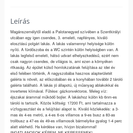
Leírás
Magánszemélytől eladó a Palotanegyed szívében a Szentkirályi
utcában egy igen csendes, 3. emeleti, napfényes, kiváló
elosztású polgári lakás. A lakás valamennyi helyisége külön
nyíló. A fürdőszoba és a WC szintén külön helyiségben van. A
lakás legfelső emeleti, hátsó udvari elhelyezkedésű, ezért nem
csak nagyon csendes, de világos is, ami ezen a környéken
ritkaság. Az épület külső homlokzatának felújítása az idei év
első felében történik, A nagyszobába hasznos alapterületét
galéria is növeli, az előszobában és a konyhában további 2 tároló
galéria található. A lakás jó állapotú, új műanyag ablakokkal és
inverteres klímával. Fűtése: gázkonvektoros. Meleg víz:
éjszakai árammal működő bojler. A lakáshoz külön kb 6nm-es
tároló is tartozik. Közös költség: 17200 Ft, ami tartalmazza a
vízfogyasztást és a felújítási alapot is. Kiváló közlekedés: a 3-
mas és 4-es metró, a 4-es 6-os villamos a 9-es busz a 83-as
trolibusz a 47-es és 49-es villamosok bármelyike gyalog 1-4 perc
alatt elérhető. Ha kérdése van, hívjon bizalommal!
INGATLANOSOK KÉREM, NE KERESSENEK!