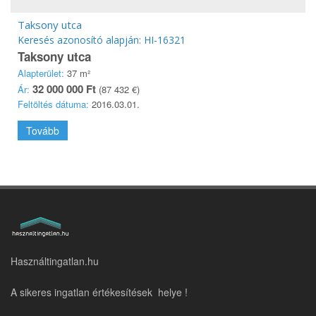
Taksony utca
Keresés azonosító alapján: HI-16321
Taksony utca
Alapterület:
37 m²
32 000 000 Ft
Ár:
(87 432 €)
Feltöltés dátuma:
2016.03.01.
Tovább
Használtingatlan.hu
A sikeres ingatlan értékesítések helye !