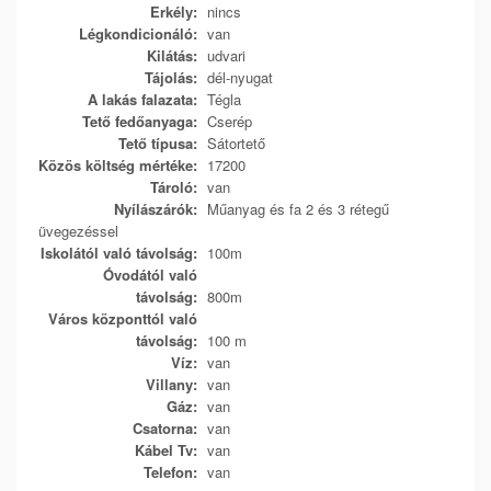
Erkély:
nincs
Légkondicionáló:
van
Kilátás:
udvari
Tájolás:
dél-nyugat
A lakás falazata:
Tégla
Tető fedőanyaga:
Cserép
Tető típusa:
Sátortető
Közös költség mértéke:
17200
Tároló:
van
Nyílászárók:
Műanyag és fa 2 és 3 rétegű
üvegezéssel
Iskolától való távolság:
100m
Óvodától való
távolság:
800m
Város központtól való
távolság:
100 m
Víz:
van
Villany:
van
Gáz:
van
Csatorna:
van
Kábel Tv:
van
Telefon:
van