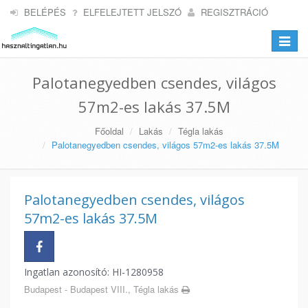
BELÉPÉS
ELFELEJTETT JELSZÓ
REGISZTRÁCIÓ
Toggle
navigat
Palotanegyedben csendes, világos
57m2-es lakás 37.5M
Főoldal
Lakás
Tégla lakás
Palotanegyedben csendes, világos 57m2-es lakás 37.5M
Palotanegyedben csendes, világos
57m2-es lakás 37.5M
Ingatlan azonosító: HI-1280958
Budapest - Budapest VIII., Tégla lakás