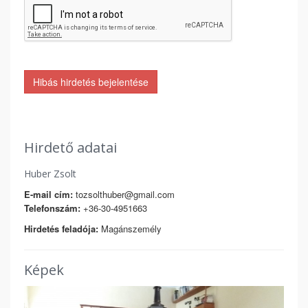
Hibás hirdetés bejelentése
Hirdető adatai
Huber Zsolt
E-mail cím:
tozsolthuber@gmail.com
Telefonszám:
+36-30-4951663
Hirdetés feladója:
Magánszemély
Képek