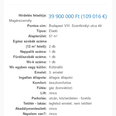
Hirdetés feladója:
39 900 000 Ft (109 016 €)
Magánszemély
Pontos cím:
Budapest VIII. Szentkirályi utca 49
Típus:
Eladó
Alapterület:
57 m²
Egész szobák száma
(12 m² felett):
2 db
Nappalik száma:
1 db
Fürdőszobák száma:
1 db
Wc-k száma:
1 db
Wc egyben vagy külön:
Különálló
Emelet:
3. emelet
Ingatlan állapota:
átlagos állapotú
Komfort:
összkomfortos
Fűtés:
gáz (konvektor)
Lift:
nincs
Parkolás:
utcán, közterületen - fizetős
Tetőtér - lakás:
legfelső emelet, nem tetőtéri
Akadálymentesített:
nincs
Napelem van?:
nincs