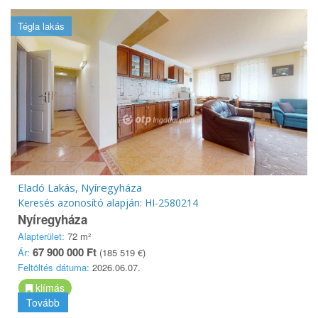
Tégla lakás
Eladó Lakás, Nyíregyháza
Keresés azonosító alapján: HI-2580214
Nyíregyháza
Alapterület:
72 m²
67 900 000 Ft
Ár:
(185 519 €)
Feltöltés dátuma:
2026.06.07.
klímás
Tovább