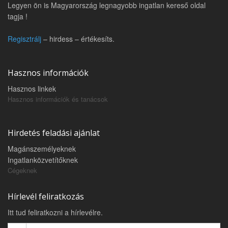
Legyen ön is Magyarország legnagyobb ingatlan kereső oldal
tagja !
Regisztrálj
– hirdess – értékesíts.
Hasznos információk
Hasznos linkek
Hasznos információk és tanácsok
Hirdetés feladási ajánlat
Magánszemélyeknek
Ingatlanközvetítőknek
Cégeknek
Hírlevél feliratkozás
Itt tud feliratkozni a hírlevélre.