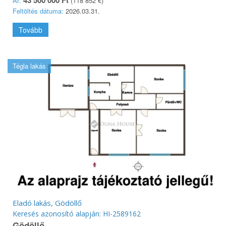
Ár:
(118 852 €)
Feltöltés dátuma:
2026.03.31.
Tovább
Tégla lakás
Eladó lakás, Gödöllő
Keresés azonosító alapján: HI-2589162
Gödöllő