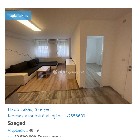
Tégla lakás
Eladó Lakás, Szeged
Keresés azonosító alapján: HI-2556639
Szeged
Alapterület:
49 m²
43 500 000 Ft