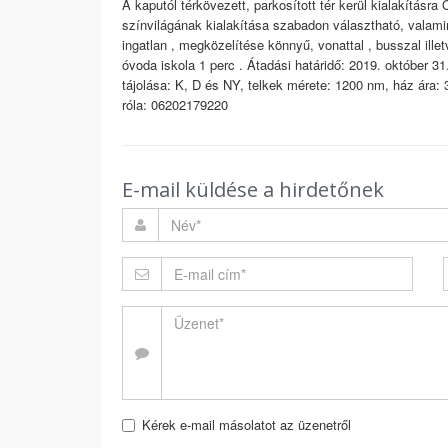
A kaputól térkövezett, parkosított tér kerül kialakításra
színvilágának kialakítása szabadon választható, valamin
ingatlan , megközelítése könnyű, vonattal , busszal ille
óvoda iskola 1 perc . Átadási határidő: 2019. október 
tájolása: K, D és NY, telkek mérete: 1200 nm, ház ára:
róla: 06202179220
E-mail küldése a hirdetőnek
Kérek e-mail másolatot az üzenetről