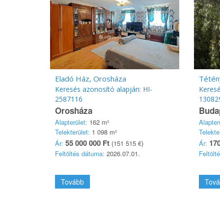
Eladó Ház, Orosháza
Keresés azonosító alapján: HI-
Keresé
2587116
13082
Orosháza
Budap
Alapterület:
162 m²
Alapter
Telekterület:
1 098 m²
Telekte
55 000 000 Ft
170
Ár:
(151 515 €)
Ár:
Feltöltés dátuma:
2026.07.01.
Feltölt
Tovább
Tová