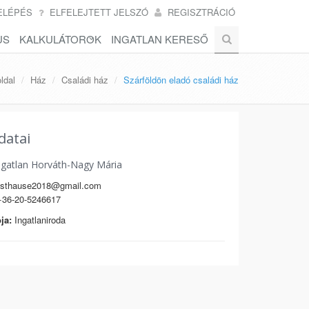
ELÉPÉS
ELFELEJTETT JELSZÓ
REGISZTRÁCIÓ
US
KALKULÁTOROK
INGATLAN KERESŐ
ldal
Ház
Családi ház
Szárföldön eladó családi ház
datai
ngatlan Horváth-Nagy Mária
sthause2018@gmail.com
36-20-5246617
ja:
Ingatlaniroda