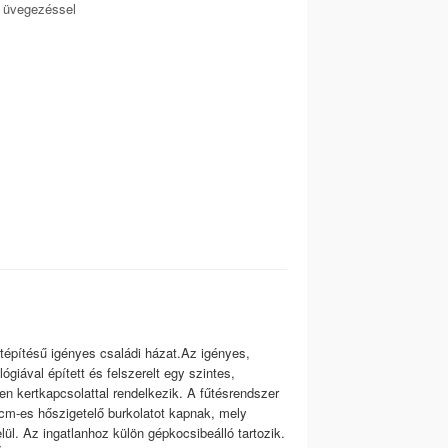
t üvegezéssel
átépítésű igényes családi házat.Az igényes,
giával épített és felszerelt egy szintes,
tlen kertkapcsolattal rendelkezik. A fűtésrendszer
cm-es hőszigetelő burkolatot kapnak, mely
ül. Az ingatlanhoz külön gépkocsibeálló tartozik.