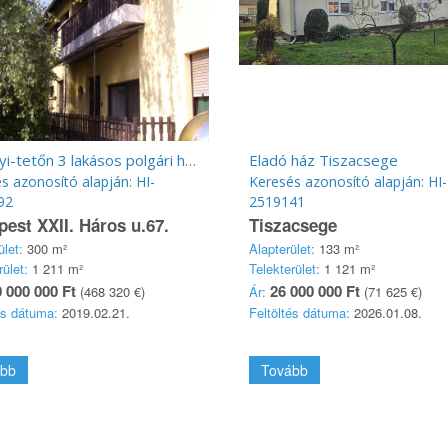
Tétényi-tetőn 3 lakásos polgári ház tulajdonostól eladó
Eladó ház Tiszacsege
s azonosító alapján: HI-
Keresés azonosító alapján: HI-
92
2519141
est XXII. Háros u.67.
Tiszacsege
ület:
300 m²
Alapterület:
133 m²
rület:
1 211 m²
Telekterület:
1 121 m²
 000 000 Ft
26 000 000 Ft
(468 320 €)
Ár:
(71 625 €)
és dátuma:
2019.02.21.
Feltöltés dátuma:
2026.01.08.
bb
Tovább