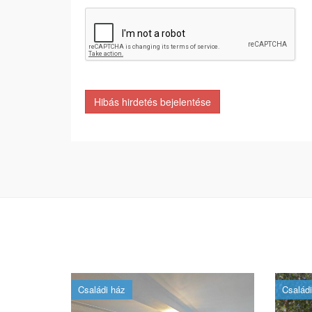
Hibás hirdetés bejelentése
Családi ház
Családi