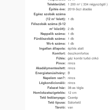
Telekterület:
1 200 m² ( 334 négyszögöl )
Építés éve:
2019 őszi átadás
Egész szobák száma
(12 m² felett):
1 db
Félszobák száma (6-12
m² között):
2 db
Nappalik száma:
1 db
Fürdőszobák száma:
1 db
Wc-k száma:
1 db
Ingatlan állapota:
építés alatt
Komfort:
összkomfortos
Fűtés:
gáz kombi turbó cirkó
Pince:
nincs
Akadálymentesített:
nincs
Energiatanúsítvány:
B
Napelem van?:
nincs
Légkondicionáló:
nincs
Falazat ház:
38-as tégla
Homlokzatszigetelés:
12 cm
Tető fedőanyaga:
Cserép
Tető típusa:
Sátortető
Tároló:
van