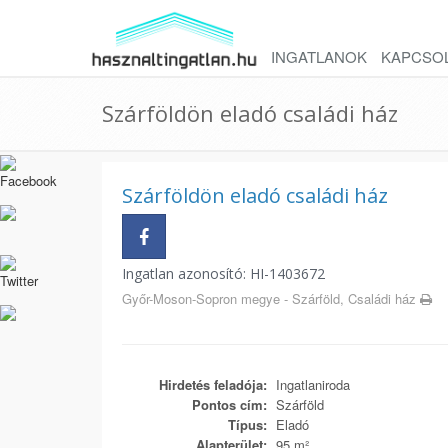
INGATLANOK
KAPCSO
Szárföldön eladó családi ház
Szárföldön eladó családi ház
Ingatlan azonosító: HI-1403672
Győr-Moson-Sopron megye - Szárföld, Családi ház
Hirdetés feladója:
Ingatlaniroda
Pontos cím:
Szárföld
Típus:
Eladó
Alapterület:
95 m²