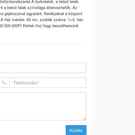
 Öntözőrendszerrel.A burkolatok, a belső terek
t a belső falak színvilága áttervezhetők. Az
tve gépkocsival egyaránt. Kerékpárral a központ
31.A ház mérete: 93 nm, szobák száma: 1+2, ház
 32.500.000Ft Kérlek hívj hogy beszélhessünk
Küldés