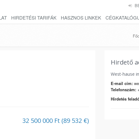
B
LAT
HIRDETÉSI TARIFÁK
HASZNOS LINKEK
CÉGKATALÓG
Főo
Hirdető a
West-hause i
E-mail cím:
we
Telefonszám:
+
Hirdetés feladó
32 500 000 Ft (89 532 €)