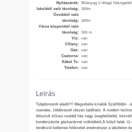
Nyílászárók:
Műanyag 3 rétegű hőszigetel
Iskolától való távolság:
300m
Óvodától való
távolság:
300m
Város központtól való
távolság:
300 m
Víz:
van
Villany:
van
Gáz:
van
Csatorna:
van
Kábel Tv:
van
Telefon:
van
Leírás
Tulajdonostól eladó!!!! Megvételre kínálok Szárföldön - 
csendes, zöldövezeti részén található. A modern technoló
letisztult stílusú családi ház nagy üvegfelülettel, közve
kondenzációs gázkazánnal működtető.A külső falak 12 
rendkívül kellemes hőérzetet eredményez a lakótéren bel