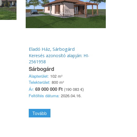
Eladó Ház, Sárbogárd
Keresés azonosító alapján: HI-
2561958
Sárbogárd
Alapterület:
102 m²
Telekterület:
800 m²
69 000 000 Ft
Ár:
(190 083 €)
Feltöltés dátuma:
2026.04.16.
Tovább