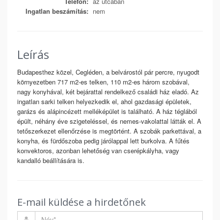
Telefon:
az utcában
Ingatlan beszámítás:
nem
Leírás
Budapesthez közel, Cegléden, a belvárostól pár percre, nyugodt
környezetben 717 m2-es telken, 110 m2-es három szobával,
nagy konyhával, két bejárattal rendelkező családi ház eladó. Az
ingatlan sarki telken helyezkedik el, ahol gazdasági épületek,
garázs és alápincézett melléképület is található. A ház téglából
épült, néhány éve szigeteléssel, és nemes-vakolattal látták el. A
tetőszerkezet ellenőrzése is megtörtént. A szobák parkettával, a
konyha, és fürdőszoba pedig járólappal lett burkolva. A fűtés
konvektoros, azonban lehetőség van cserépkályha, vagy
kandalló beállítására is.
E-mail küldése a hirdetőnek