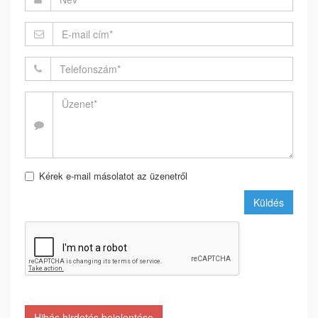
Kérek e-mail másolatot az üzenetről
Küldés
Hibás hirdetés bejelentése