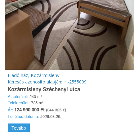
Eladó ház, Kozármisleny
Keresés azonosító alapján: HI-2555099
Kozármisleny Széchenyi utca
Alapterület:
240 m²
Telekterület:
725 m²
124 990 000 Ft
Ár:
(344 325 €)
Feltöltés dátuma:
2026.03.26.
Tovább