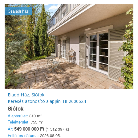
Családi ház
Eladó Ház, Siófok
Keresés azonosító alapján: HI-2600624
Siófok
Alapterület:
310 m²
Telekterület:
753 m²
549 000 000 Ft
Ár:
(1 512 397 €)
Feltöltés dátuma:
2026.08.05.