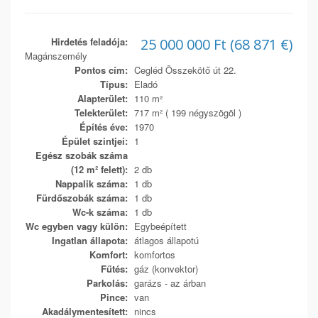
Hirdetés feladója:
25 000 000 Ft (68 871 €)
Magánszemély
Pontos cím:
Cegléd Összekötő út 22.
Típus:
Eladó
Alapterület:
110 m²
Telekterület:
717 m² ( 199 négyszögöl )
Építés éve:
1970
Épület szintjei:
1
Egész szobák száma
(12 m² felett):
2 db
Nappalik száma:
1 db
Fürdőszobák száma:
1 db
Wc-k száma:
1 db
Wc egyben vagy külön:
Egybeépített
Ingatlan állapota:
átlagos állapotú
Komfort:
komfortos
Fűtés:
gáz (konvektor)
Parkolás:
garázs - az árban
Pince:
van
Akadálymentesített:
nincs