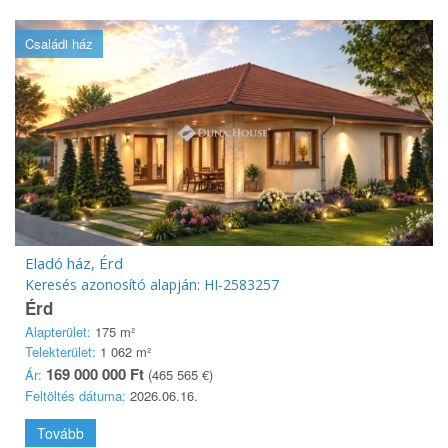
Családi ház
Eladó ház, Érd
Keresés azonosító alapján: HI-2583257
Érd
Alapterület:
175 m²
Telekterület:
1 062 m²
169 000 000 Ft
Ár:
(465 565 €)
Feltöltés dátuma:
2026.06.16.
Tovább