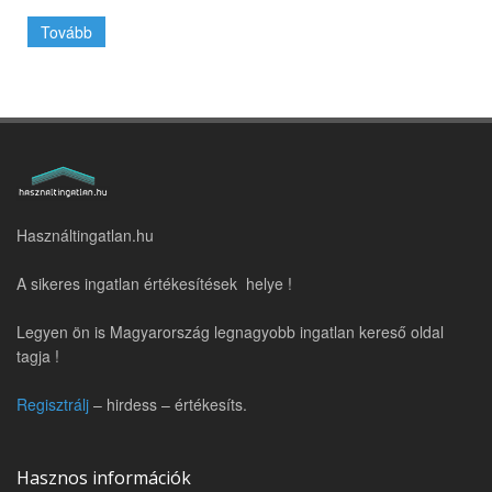
Tovább
Használtingatlan.hu
A sikeres ingatlan értékesítések helye !
Legyen ön is Magyarország legnagyobb ingatlan kereső oldal
tagja !
Regisztrálj
– hirdess – értékesíts.
Hasznos információk