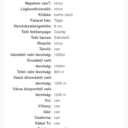
Napelem van?:
nincs
Légkondicionáló:
nincs
Kilátás:
kertre néző
Falazat ház:
Tégla
Homlokzatszigetelés:
8 cm
Tető fedőanyaga:
Cserép
Tető típusa:
Sátortető
Riasztó:
nincs
Tároló:
van
Iskolától való távolság:
1200m
Óvodától való
távolság:
1000m
Tótól való távolság:
800 m
Vasút állomástól való
távolság:
1200 m
Város központtól való
távolság:
1200 m
Víz:
van
Villany:
van
Gáz:
van
Csatorna:
van
Kábel Tv:
van