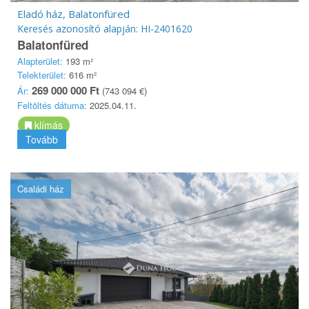
Eladó ház, Balatonfüred
Keresés azonosító alapján: HI-2401620
Balatonfüred
Alapterület:
193 m²
Telekterület:
616 m²
269 000 000 Ft
Ár:
(743 094 €)
Feltöltés dátuma:
2025.04.11.
klímás
Tovább
Családi ház