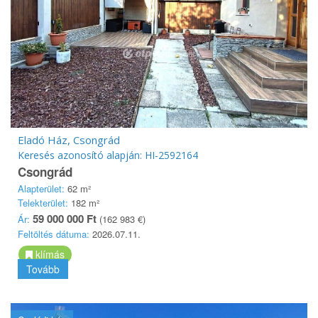
Eladó Ház, Csongrád
Keresés azonosító alapján: HI-2592164
Csongrád
Alapterület:
62 m²
Telekterület:
182 m²
59 000 000 Ft
Ár:
(162 983 €)
Feltöltés dátuma:
2026.07.11.
klímás
Tovább