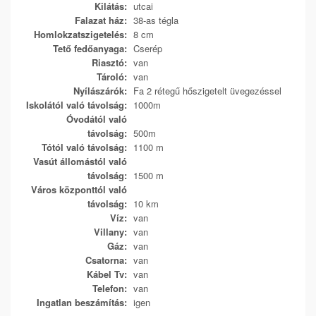
Kilátás:
utcai
Falazat ház:
38-as tégla
Homlokzatszigetelés:
8 cm
Tető fedőanyaga:
Cserép
Riasztó:
van
Tároló:
van
Nyílászárók:
Fa 2 rétegű hőszigetelt üvegezéssel
Iskolától való távolság:
1000m
Óvodától való
távolság:
500m
Tótól való távolság:
1100 m
Vasút állomástól való
távolság:
1500 m
Város központtól való
távolság:
10 km
Víz:
van
Villany:
van
Gáz:
van
Csatorna:
van
Kábel Tv:
van
Telefon:
van
Ingatlan beszámítás:
igen