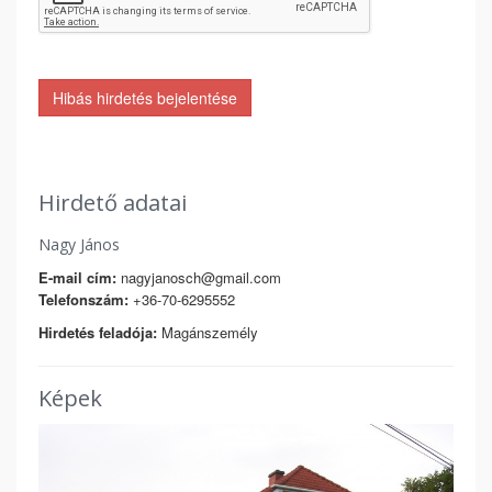
Hibás hirdetés bejelentése
Hirdető adatai
Nagy János
E-mail cím:
nagyjanosch@gmail.com
Telefonszám:
+36-70-6295552
Hirdetés feladója:
Magánszemély
Képek