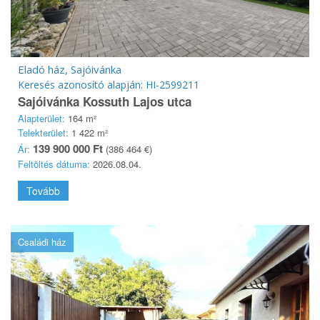
Eladó ház, Sajóivánka
Keresés azonosító alapján: HI-2599211
Sajóivánka Kossuth Lajos utca
Alapterület:
164 m²
Telekterület:
1 422 m²
139 900 000 Ft
Ár:
(386 464 €)
Feltöltés dátuma:
2026.08.04.
Tovább
Családi ház