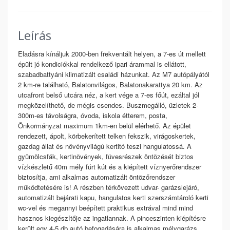
Leírás
Eladásra kínáljuk 2000-ben frekventált helyen, a 7-es út mellett
épült jó kondiciókkal rendelkező ipari árammal is ellátott,
szabadbattyáni klimatizált családi házunkat. Az M7 autópályától
2 km-re található, Balatonvilágos, Balatonakarattya 20 km. Az
utcafront belső utcára néz, a kert vége a 7-es főút, ezáltal jól
megközelíthető, de mégis csendes. Buszmegálló, üzletek 2-
300m-es távolságra, óvoda, iskola étterem, posta,
Önkormányzat maximum 1km-en belül elérhető. Az épület
rendezett, ápolt, körbekerített telken fekszik, virágoskertek,
gazdag állat és növényvilágú kertitó teszi hangulatossá. A
gyümölcsfák, kertinövények, füvesrészek öntözését biztos
vízkészletű 40m mély fúrt kút és a kiépített víznyerőrendszer
biztosítja, ami alkalmas automatizált öntözőrendszer
működtetésére is! A részben térkövezett udvar- garázslejáró,
automatizált bejárati kapu, hangulatos kerti szerszámtároló kerti
wc-vel és megannyi beépített praktikus extrával mind mind
hasznos kiegészítője az ingatlannak. A pinceszinten kiépítésre
került egy 4-5 db autó befogadására is alkalmas mélygarázs,