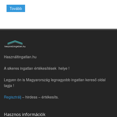
Tovább
Használtingatlan.hu
A sikeres ingatlan értékesítések helye !
Legyen ön is Magyarország legnagyobb ingatlan kereső oldal
tagja !
Regisztrálj
– hirdess – értékesíts.
Hasznos információk