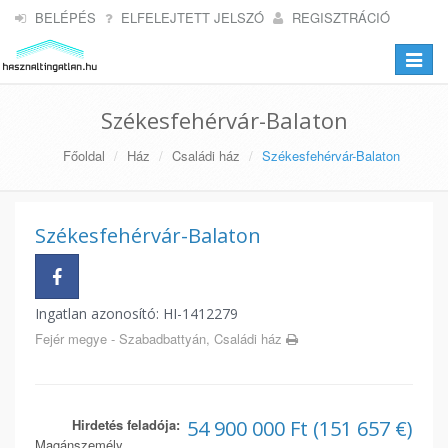
BELÉPÉS
ELFELEJTETT JELSZÓ
REGISZTRÁCIÓ
Toggle
navigat
Székesfehérvár-Balaton
Főoldal
Ház
Családi ház
Székesfehérvár-Balaton
Székesfehérvár-Balaton
Ingatlan azonosító: HI-1412279
Fejér megye - Szabadbattyán, Családi ház
Hirdetés feladója:
54 900 000 Ft (151 657 €)
Magánszemély