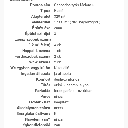
Pontos cím:
Szabadbattyán Malom u.
Típus:
Eladó
Alapterület:
320 m²
Telekterület:
1 300 m² ( 361 négyszögöl )
Építés éve:
2000
Épület szintjei:
3
Egész szobák száma
(12 m² felett):
4 db
Nappalik száma:
1 db
Fürdőszobák száma:
2 db
Wc-k száma:
2 db
Wc egyben vagy külön:
Különálló
Ingatlan állapota:
jó állapotú
Komfort:
duplakomfortos
Fűtés:
cirkó + cserépkályha
Parkolás:
teremgarázs - az árban
Pince:
nincs
Tetőtér - ház:
beépített
Akadálymentesített:
nincs
Energiatanúsítvány:
B
Napelem van?:
nincs
Légkondicionáló:
van