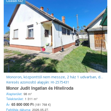
Családi ház
Monoron, központtól nem messze, 2 ház 1 udvarban, dupla telekkel
Keresés azonosító alapján: HI-2575431
Monor Judit Ingatlan és Hiteliroda
Alapterület:
98 m²
Telekterület:
1 311 m²
65 800 000 Ft
Ár:
(181 768 €)
Feltöltés dátuma:
2026.05.27.