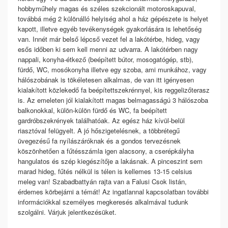
hobbyműhely magas és széles szekcionált motoroskapuval,
továbbá még 2 különálló helyiség ahol a ház gépészete is helyet
kapott, illetve egyéb tevékenységek gyakorlására is lehetőség
van. Innét már belső lépcső vezet fel a lakótérbe, hideg, vagy
esős időben ki sem kell menni az udvarra. A lakótérben nagy
nappali, konyha-étkező (beépített bútor, mosogatógép, stb),
fürdő, WC, mosókonyha illetve egy szoba, ami munkához, vagy
hálószobának is tökéletesen alkalmas, de van itt igényesen
kialakított közlekedő fa beépítettszekrénnyel, kis reggelizőterasz
is. Az emeleten jól kialakított magas belmagasságú 3 hálószoba
balkonokkal, külön-külön fürdő és WC, fa beépített
gardróbszekrények találhatóak. Az egész ház kívül-belül
riasztóval felügyelt. A jó hőszigetelésnek, a többrétegű
üvegezésű fa nyílászáróknak és a gondos tervezésnek
köszönhetően a fűtésszámla igen alacsony, a cserépkályha
hangulatos és szép kiegészítője a lakásnak. A pinceszint sem
marad hideg, fűtés nélkül is télen is kellemes 13-15 celsius
meleg van! Szabadbattyán rajta van a Falusi Csok listán,
érdemes körbejárni a témát! Az ingatlannal kapcsolatban további
információkkal személyes megkeresés alkalmával tudunk
szolgálni. Várjuk jelentkezésüket.