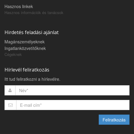
Hasznos linkek
Hasznos információk és tanácsok
Hirdetés feladási ajánlat
Magánszemélyeknek
Ingatlanközvetítőknek
Cégeknek
Hírlevél feliratkozás
Itt tud feliratkozni a hírlevélre.
Feliratkozás