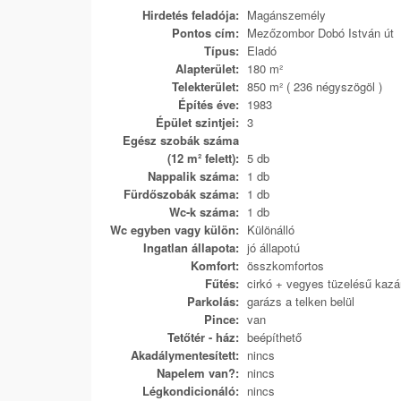
Hirdetés feladója:
Magánszemély
Pontos cím:
Mezőzombor Dobó István út
Típus:
Eladó
Alapterület:
180 m²
Telekterület:
850 m² ( 236 négyszögöl )
Építés éve:
1983
Épület szintjei:
3
Egész szobák száma
(12 m² felett):
5 db
Nappalik száma:
1 db
Fürdőszobák száma:
1 db
Wc-k száma:
1 db
Wc egyben vagy külön:
Különálló
Ingatlan állapota:
jó állapotú
Komfort:
összkomfortos
Fűtés:
cirkó + vegyes tüzelésű kazá
Parkolás:
garázs a telken belül
Pince:
van
Tetőtér - ház:
beépíthető
Akadálymentesített:
nincs
Napelem van?:
nincs
Légkondicionáló:
nincs