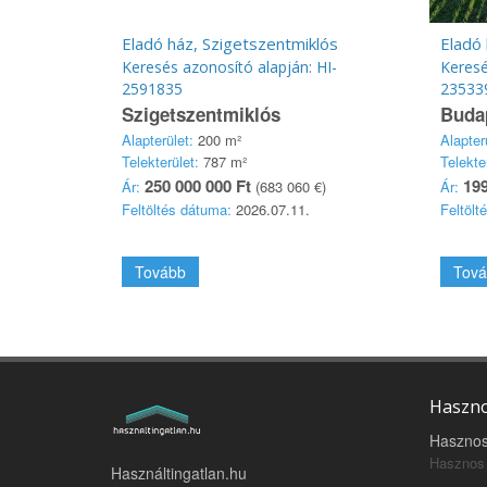
Eladó ház, Szigetszentmiklós
Eladó 
Keresés azonosító alapján: HI-
Keresé
2591835
23533
Szigetszentmiklós
Budap
Alapterület:
200 m²
Alapter
Telekterület:
787 m²
Telekte
250 000 000 Ft
199
Ár:
(683 060 €)
Ár:
Feltöltés dátuma:
2026.07.11.
Feltölt
Tovább
Tová
Haszno
Hasznos
Hasznos 
Használtingatlan.hu