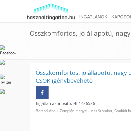
INGATLANOK
KAPCSO
Összkomfortos, jó állapotú, nagy
Összkomfortos, jó állapotú, nagy c
CSOK igénybevehető
Ingatlan azonosító: HI-1436536
Borsod-Abaúj-Zemplén megye - Mezőzombor, Családi 