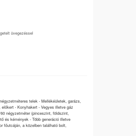
getelt üvegezéssel
 négyzetméteres telek - Mellékéületek, garázs,
, előkert - Konyhakert - Vegyes illetve gáz
*60 négyzetméter (pinceszint, földszint,
tető és kémények - Több generáció illetve
 főutcáján, a közelben található bolt,