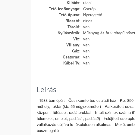
Kilátás:
utcai
Tető fedőanyaga:
Cserép
Tető típusa:
Nyeregtető
Riasztó:
nincs
Tároló:
van
Nyílászárók:
Műanyag és fa 2 rétegű hőszi
Víz:
van
Villany:
van
Gáz:
van
Csatorna:
van
Kábel Tv:
van
Leírás
- 1983-ban épült - Összkomfortos családi ház - Kb. 850
műhely, raktár (kb. 55 négyzetméter) - Parkosított udvar
központi fűtéssel, radiátorokkal - Eltolt szintek száma 6
félemelet, emelet, padlás1, padlás2) - Felújított cserép
vállalkozás céljára is tökéletesen alkalmas - Mezőzombor
buszmegálló