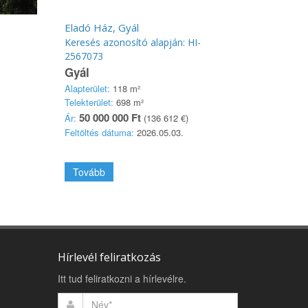
Eladó Ház, Gyál
Keresés azonosító alapján: HI-
2567073
Gyál
Alapterület:
118 m²
Telekterület:
698 m²
50 000 000 Ft
Ár:
(136 612 €)
Feltöltés dátuma:
2026.05.03.
Tovább
Hírlevél feliratkozás
Itt tud feliratkozni a hírlevélre.