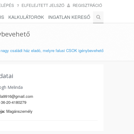
ELÉPÉS
ELFELEJTETT JELSZÓ
REGISZTRÁCIÓ
US
KALKULÁTOROK
INGATLAN KERESŐ
nybevehető
, nagy családi ház eladó, melyre falusi CSOK igénybevehető
datai
ogh Melinda
illa9916@gmail.com
36-20-4180279
ja:
Magánszemély