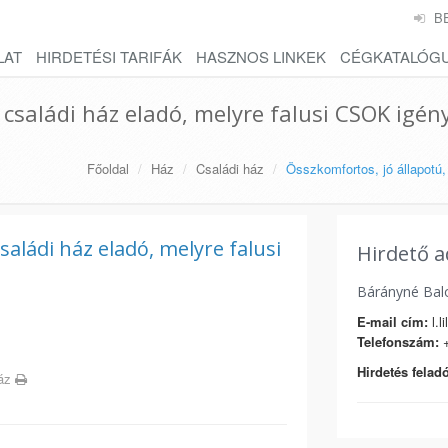
B
LAT
HIRDETÉSI TARIFÁK
HASZNOS LINKEK
CÉGKATALÓG
 családi ház eladó, melyre falusi CSOK igé
Főoldal
Ház
Családi ház
Összkomfortos, jó állapotú
saládi ház eladó, melyre falusi
Hirdető a
Bárányné Bal
E-mail cím:
l.l
Telefonszám:
+
Hirdetés feladó
ház