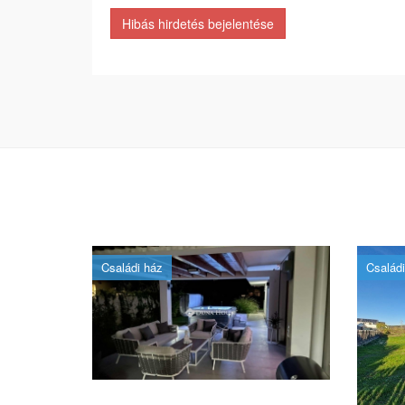
Hibás hirdetés bejelentése
Családi ház
Családi