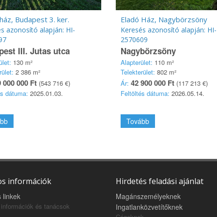
ház, Budapest 3. ker.
Eladó Ház, Nagybörzsöny
s azonosító alapján: HI-
Keresés azonosító alapján: HI-
97
2570609
est III. Jutas utca
Nagybörzsöny
ület:
130 m²
Alapterület:
110 m²
rület:
2 386 m²
Telekterület:
802 m²
 000 000 Ft
42 900 000 Ft
(543 716 €)
Ár:
(117 213 €)
és dátuma:
2025.01.03.
Feltöltés dátuma:
2026.05.14.
bb
Tovább
s információk
Hirdetés feladási ajánlat
 linkek
Magánszemélyeknek
információk és tanácsok
Ingatlanközvetítőknek
Cégeknek