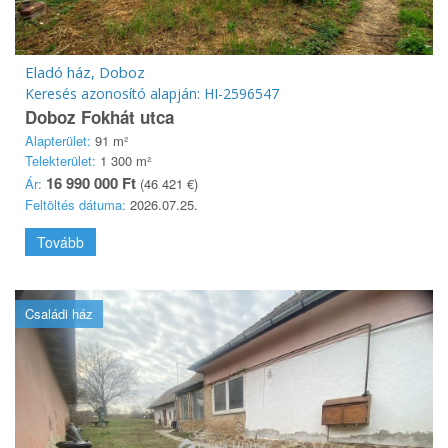
Eladó ház, Doboz
Keresés azonosító alapján: HI-2596547
Doboz Fokhát utca
Alapterület:
91 m²
Telekterület:
1 300 m²
16 990 000 Ft
Ár:
(46 421 €)
Feltöltés dátuma:
2026.07.25.
Tovább
Családi ház