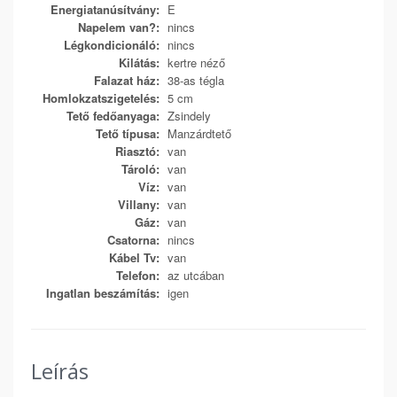
Energiatanúsítvány:
E
Napelem van?:
nincs
Légkondicionáló:
nincs
Kilátás:
kertre néző
Falazat ház:
38-as tégla
Homlokzatszigetelés:
5 cm
Tető fedőanyaga:
Zsindely
Tető típusa:
Manzárdtető
Riasztó:
van
Tároló:
van
Víz:
van
Villany:
van
Gáz:
van
Csatorna:
nincs
Kábel Tv:
van
Telefon:
az utcában
Ingatlan beszámítás:
igen
Leírás