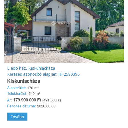
Eladó ház, Kiskunlacháza
Keresés azonosító alapján: HI-2580395
Kiskunlacháza
Alapterület:
170 m²
Telekterület:
540 m²
179 900 000 Ft
Ár:
(491 530 €)
Feltöltés dátuma:
2026.06.08.
Tovább