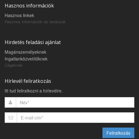
Hasznos információk
Hasznos linkek
Hasznos információk és tanácsok
Hirdetés feladási ajánlat
Magánszemélyeknek
Ingatlanközvetítőknek
Cégeknek
Hírlevél feliratkozás
Itt tud feliratkozni a hírlevélre.
Feliratkozás