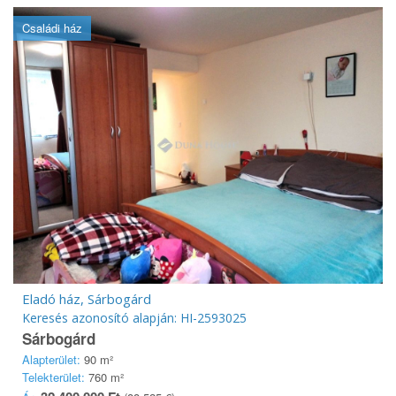
Családi ház
Eladó ház, Sárbogárd
Keresés azonosító alapján: HI-2593025
Sárbogárd
Alapterület:
90 m²
Telekterület:
760 m²