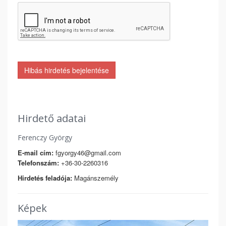
Hibás hirdetés bejelentése
Hirdető adatai
Ferenczy György
E-mail cím:
fgyorgy46@gmail.com
Telefonszám:
+36-30-2260316
Hirdetés feladója:
Magánszemély
Képek