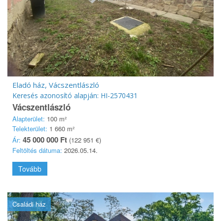
Eladó ház, Vácszentlászló
Keresés azonosító alapján: HI-2570431
Vácszentlászló
Alapterület:
100 m²
Telekterület:
1 660 m²
45 000 000 Ft
Ár:
(122 951 €)
Feltöltés dátuma:
2026.05.14.
Tovább
Családi ház