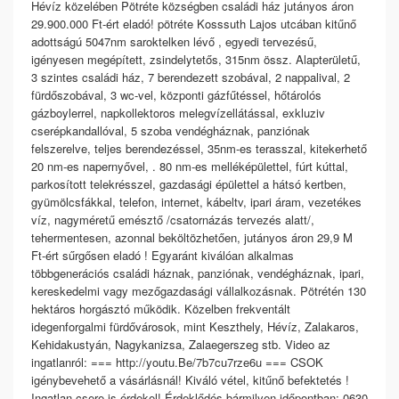
Hévíz közelében Pötréte községben családi ház jutányos áron
29.900.000 Ft-ért eladó! pötréte Kosssuth Lajos utcában kitűnő
adottságú 5047nm saroktelken lévő , egyedi tervezésű,
igényesen megépített, zsindelytetős, 315nm össz. Alapterületű,
3 szintes családi ház, 7 berendezett szobával, 2 nappalival, 2
fürdőszobával, 3 wc-vel, központi gázfűtéssel, hőtárolós
gázboylerrel, napkollektoros melegvízellátással, exkluziv
cserépkandallóval, 5 szoba vendégháznak, panziónak
felszerelve, teljes berendezéssel, 35nm-es terasszal, kitekerhető
20 nm-es napernyővel, . 80 nm-es melléképülettel, fúrt kúttal,
parkosított telekrésszel, gazdasági épülettel a hátsó kertben,
gyümölcsfákkal, telefon, internet, kábeltv, ipari áram, vezetékes
víz, nagyméretű emésztő /csatornázás tervezés alatt/,
tehermentesen, azonnal beköltözhetően, jutányos áron 29,9 M
Ft-ért sűrgősen eladó ! Egyaránt kiválóan alkalmas
többgenerációs családi háznak, panziónak, vendégháznak, ipari,
kereskedelmi vagy mezőgazdasági vállalkozásnak. Pötrétén 130
hektáros horgásztó működik. Közelben frekventált
idegenforgalmi fürdővárosok, mint Keszthely, Hévíz, Zalakaros,
Kehidakustyán, Nagykanizsa, Zalaegerszeg stb. Video az
ingatlanról: === http://youtu.Be/7b7cu7rze6u === CSOK
igénybevehető a vásárlásnál! Kiváló vétel, kitűnő befektetés !
Ingatlan csere is érdekel! Érdeklődés bármilyen időpontban: 0630