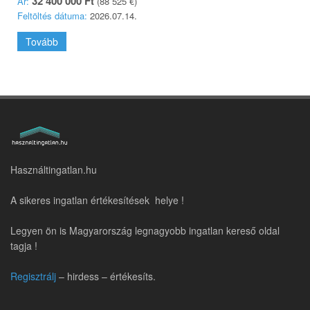
32 400 000 Ft
Ár:
(88 525 €)
Feltöltés dátuma:
2026.07.14.
Tovább
Használtingatlan.hu
A sikeres ingatlan értékesítések helye !
Legyen ön is Magyarország legnagyobb ingatlan kereső oldal
tagja !
Regisztrálj
– hirdess – értékesíts.