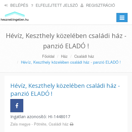
BELÉPÉS
ELFELEJTETT JELSZÓ
REGISZTRÁCIÓ
Toggle
navigat
Hévíz, Keszthely közelében családi ház -
panzió ELADÓ !
Főoldal
Ház
Családi ház
Hévíz, Keszthely közelében családi ház - panzió ELADÓ !
Hévíz, Keszthely közelében családi ház -
panzió ELADÓ !
Ingatlan azonosító: HI-1448017
Zala megye - Pötréte, Családi ház