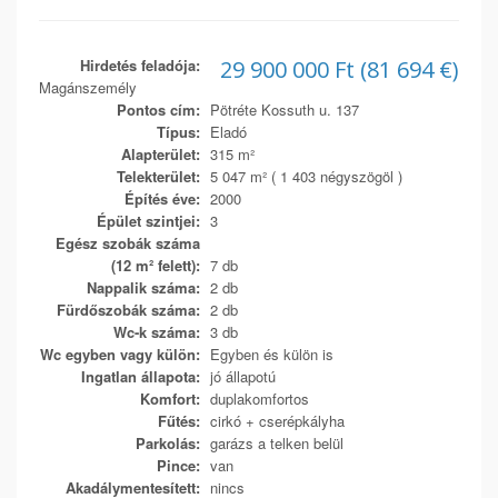
Hirdetés feladója:
29 900 000 Ft (81 694 €)
Magánszemély
Pontos cím:
Pötréte Kossuth u. 137
Típus:
Eladó
Alapterület:
315 m²
Telekterület:
5 047 m² ( 1 403 négyszögöl )
Építés éve:
2000
Épület szintjei:
3
Egész szobák száma
(12 m² felett):
7 db
Nappalik száma:
2 db
Fürdőszobák száma:
2 db
Wc-k száma:
3 db
Wc egyben vagy külön:
Egyben és külön is
Ingatlan állapota:
jó állapotú
Komfort:
duplakomfortos
Fűtés:
cirkó + cserépkályha
Parkolás:
garázs a telken belül
Pince:
van
Akadálymentesített:
nincs