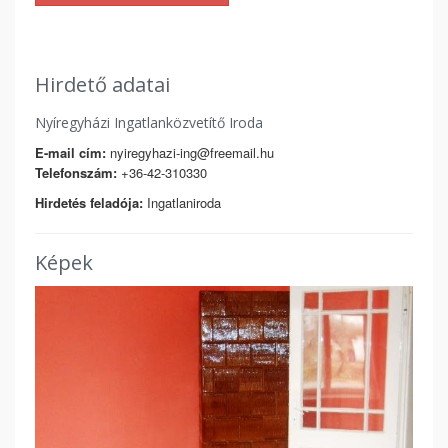
Hirdető adatai
Nyíregyházi Ingatlanközvetítő Iroda
E-mail cím:
nyiregyhazi-ing@freemail.hu
Telefonszám:
+36-42-310330
Hirdetés feladója:
Ingatlaniroda
Képek