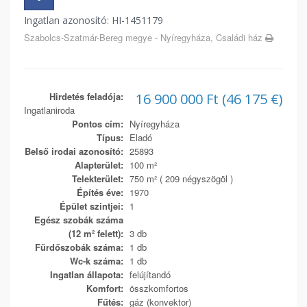
Ingatlan azonosító: HI-1451179
Szabolcs-Szatmár-Bereg megye - Nyíregyháza, Családi ház
Hirdetés feladója:
16 900 000 Ft (46 175 €)
Ingatlaniroda
Pontos cím:
Nyíregyháza
Típus:
Eladó
Belső irodai azonosító:
25893
Alapterület:
100 m²
Telekterület:
750 m² ( 209 négyszögöl )
Építés éve:
1970
Épület szintjei:
1
Egész szobák száma
(12 m² felett):
3 db
Fürdőszobák száma:
1 db
Wc-k száma:
1 db
Ingatlan állapota:
felújítandó
Komfort:
összkomfortos
Fűtés:
gáz (konvektor)