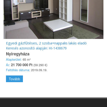
Egyedi gázfűtéses, 2 szoba+nappalis lakás eladó
Keresés azonosító alapján: HI-1438679
Nyíregyháza
Alapterület:
65 m²
21 700 000 Ft
Ár:
(59 290 €)
Feltöltés dátuma:
2019.09.19.
Tovább