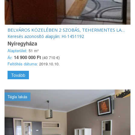
BELVÁROS KÖZELÉBEN 2 SZOBÁS, TEHERMENTES LAKÁS ELADÓ
Keresés azonosító alapján: HI-1451192
Nyíregyháza
Alapterület:
51 m²
14 900 000 Ft
Ár:
(40 710 €)
Feltöltés dátuma:
2019.10.10.
Tovább
Tégla lakás