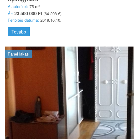
Alapterület:
75 m²
23 500 000 Ft
Ár:
(64 208 €)
Feltöltés dátuma:
2019.10.10.
Tovább
Panel lakás