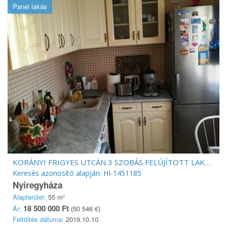
Panel lakás
KORÁNYI FRIGYES UTCÁN 3 SZOBÁS FELÚJÍTOTT LAKÁS ELADÓ
Keresés azonosító alapján: HI-1451185
Nyíregyháza
Alapterület:
55 m²
18 500 000 Ft
Ár:
(50 546 €)
Feltöltés dátuma:
2019.10.10.