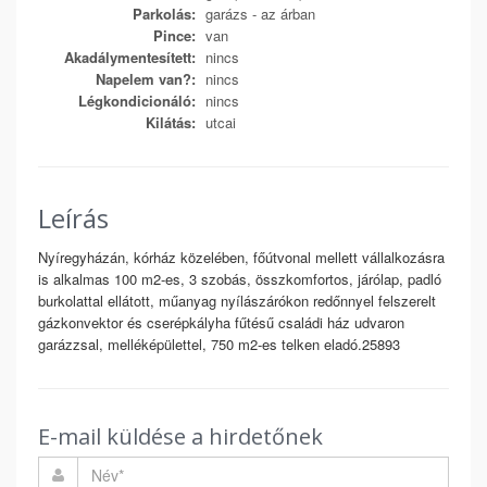
Parkolás:
garázs - az árban
Pince:
van
Akadálymentesített:
nincs
Napelem van?:
nincs
Légkondicionáló:
nincs
Kilátás:
utcai
Leírás
Nyíregyházán, kórház közelében, főútvonal mellett vállalkozásra
is alkalmas 100 m2-es, 3 szobás, összkomfortos, járólap, padló
burkolattal ellátott, műanyag nyílászárókon redőnnyel felszerelt
gázkonvektor és cserépkályha fűtésű családi ház udvaron
garázzsal, melléképülettel, 750 m2-es telken eladó.25893
E-mail küldése a hirdetőnek