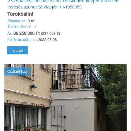
2 szobás családi ház eladó Törökbálint központi részén!
Keresés azonosító alapján: HI-1850959
Törökbálint
Alapterület:
0 m²
Telekterület:
0 m²
86 250 000 Ft
Ár:
(237 603 €)
Feltöltés dátuma:
2022.03.08.
Tovább
Családi ház