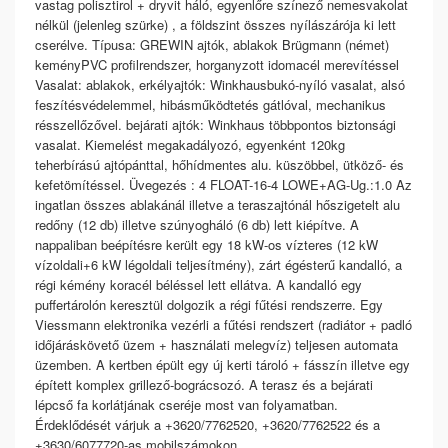
vastag polisztirol + dryvit háló, egyenlőre színező nemesvakolat
nélkül (jelenleg szürke) , a földszint összes nyílászárója ki lett
cserélve. Típusa: GREWIN ajtók, ablakok Brügmann (német)
keményPVC profilrendszer, horganyzott idomacél merevítéssel
Vasalat: ablakok, erkélyajtók: Winkhausbukó-nyíló vasalat, alsó
feszítésvédelemmel, hibásműködtetés gátlóval, mechanikus
résszellőzővel. bejárati ajtók: Winkhaus többpontos biztonsági
vasalat. Kiemelést megakadályozó, egyenként 120kg
teherbírású ajtópánttal, hőhídmentes alu. küszöbbel, ütköző- és
kefetömítéssel. Üvegezés : 4 FLOAT-16-4 LOWE+AG-Ug.:1.0 Az
ingatlan összes ablakánál illetve a teraszajtónál hőszigetelt alu
redőny (12 db) illetve szúnyogháló (6 db) lett kiépítve. A
nappaliban beépítésre került egy 18 kW-os vízteres (12 kW
vízoldali+6 kW légoldali teljesítmény), zárt égésterű kandalló, a
régi kémény koracél béléssel lett ellátva. A kandalló egy
puffertárolón keresztül dolgozik a régi fűtési rendszerre. Egy
Viessmann elektronika vezérli a fűtési rendszert (radiátor + padló
időjáráskövető üzem + használati melegvíz) teljesen automata
üzemben. A kertben épült egy új kerti tároló + fásszín illetve egy
épített komplex grillező-bográcsozó. A terasz és a bejárati
lépcső fa korlátjának cseréje most van folyamatban.
Érdeklődését várjuk a +3620/7762520, +3620/7762522 és a
+3630/6077720-as mobilszámokon