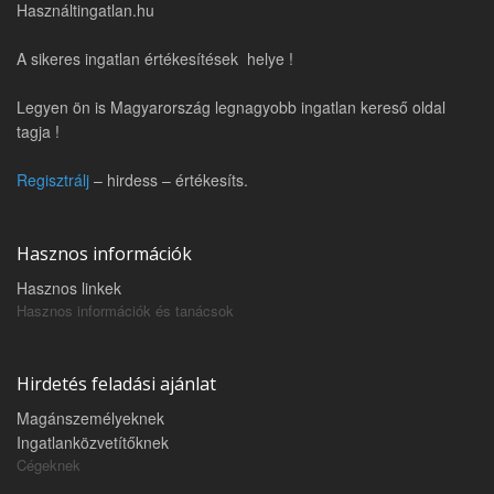
Használtingatlan.hu
A sikeres ingatlan értékesítések helye !
Legyen ön is Magyarország legnagyobb ingatlan kereső oldal
tagja !
Regisztrálj
– hirdess – értékesíts.
Hasznos információk
Hasznos linkek
Hasznos információk és tanácsok
Hirdetés feladási ajánlat
Magánszemélyeknek
Ingatlanközvetítőknek
Cégeknek