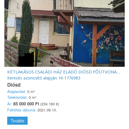
KÉTLAKÁSOS CSALÁDI HÁZ ELADÓ DIÓSD FŐÚTVONALÁN!
Keresés azonosító alapján: HI-1776983
Diósd
Alapterület:
0 m²
Telekterület:
0 m²
85 000 000 Ft
Ár:
(234 160 €)
Feltöltés dátuma:
2021.09.10.
Tovább