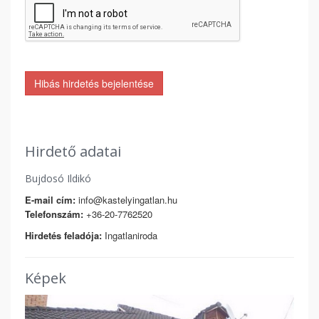
Hibás hirdetés bejelentése
Hirdető adatai
Bujdosó Ildikó
E-mail cím:
info@kastelyingatlan.hu
Telefonszám:
+36-20-7762520
Hirdetés feladója:
Ingatlaniroda
Képek