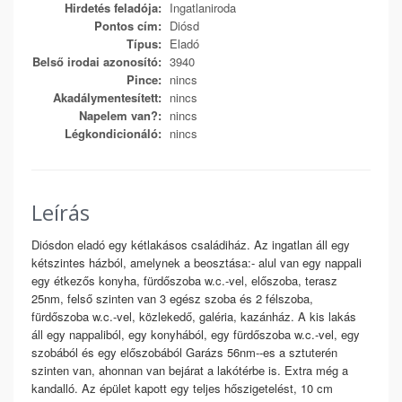
Hirdetés feladója:
Ingatlaniroda
Pontos cím:
Diósd
Típus:
Eladó
Belső irodai azonosító:
3940
Pince:
nincs
Akadálymentesített:
nincs
Napelem van?:
nincs
Légkondicionáló:
nincs
Leírás
Diósdon eladó egy kétlakásos családiház. Az ingatlan áll egy
kétszintes házból, amelynek a beosztása:- alul van egy nappali
egy étkezős konyha, fürdőszoba w.c.-vel, előszoba, terasz
25nm, felső szinten van 3 egész szoba és 2 félszoba,
fürdőszoba w.c.-vel, közlekedő, galéria, kazánház. A kis lakás
áll egy nappaliból, egy konyhából, egy fürdőszoba w.c.-vel, egy
szobából és egy előszobából Garázs 56nm--es a sztuterén
szinten van, ahonnan van bejárat a lakótérbe is. Extra még a
kandalló. Az épület kapott egy teljes hőszigetelést, 10 cm