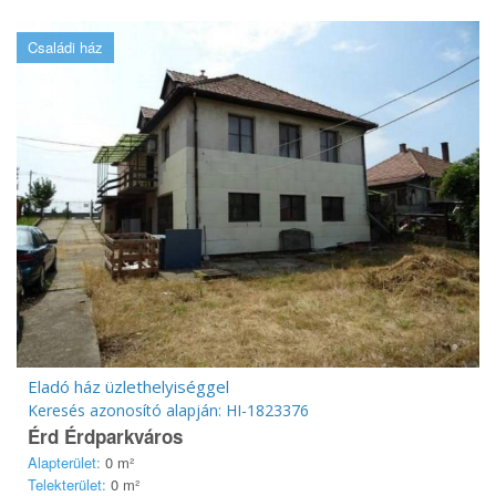
Családi ház
Eladó ház üzlethelyiséggel
Keresés azonosító alapján: HI-1823376
Érd Érdparkváros
Alapterület:
0 m²
Telekterület:
0 m²