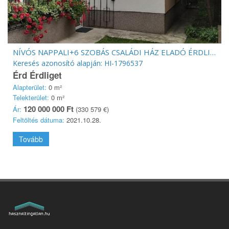
NÍVÓS NAPPALI+6 SZOBÁS CSALÁDI HÁZ ELADÓ ÉRDLIGETEN!
Keresés azonosító alapján: HI-1796537
Érd Érdliget
Alapterület:
0 m²
Telekterület:
0 m²
120 000 000 Ft
Ár:
(330 579 €)
Feltöltés dátuma:
2021.10.28.
Tovább