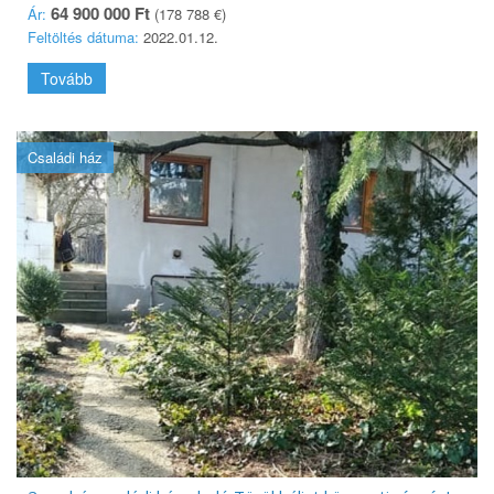
64 900 000 Ft
Ár:
(178 788 €)
Feltöltés dátuma:
2022.01.12.
Tovább
Családi ház