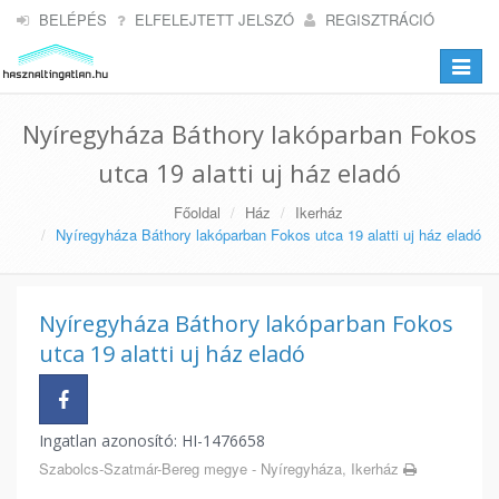
BELÉPÉS
ELFELEJTETT JELSZÓ
REGISZTRÁCIÓ
Toggle
navigat
Nyíregyháza Báthory lakóparban Fokos
utca 19 alatti uj ház eladó
Főoldal
Ház
Ikerház
Nyíregyháza Báthory lakóparban Fokos utca 19 alatti uj ház eladó
Nyíregyháza Báthory lakóparban Fokos
utca 19 alatti uj ház eladó
Ingatlan azonosító: HI-1476658
Szabolcs-Szatmár-Bereg megye - Nyíregyháza, Ikerház