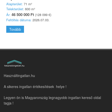
Alapterület:
71 m²
Telekterület:
600 m²
46 500 000 Ft
Ár:
(128 099 €)
Feltöltés dátuma:
2026.07.03.
Tovább
Használtingatlan.hu
A sikeres ingatlan értékesítések helye !
Legyen ön is Magyarország legnagyobb ingatlan kereső oldal
tagja !