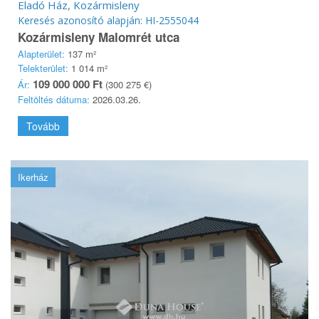
Eladó Ház, Kozármisleny
Keresés azonosító alapján: HI-2555044
Kozármisleny Malomrét utca
Alapterület:
137 m²
Telekterület:
1 014 m²
109 000 000 Ft
Ár:
(300 275 €)
Feltöltés dátuma:
2026.03.26.
Tovább
Ikerház