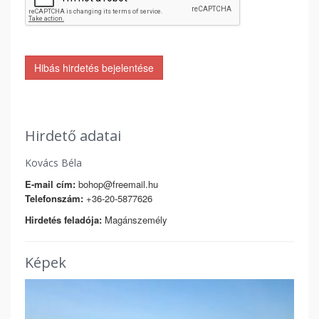
Hibás hirdetés bejelentése
Hirdető adatai
Kovács Béla
E-mail cím:
bohop@freemail.hu
Telefonszám:
+36-20-5877626
Hirdetés feladója:
Magánszemély
Képek