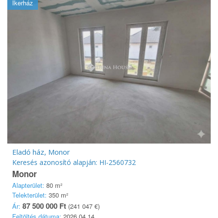
Ikerház
Eladó ház, Monor
Keresés azonosító alapján: HI-2560732
Monor
Alapterület:
80 m²
Telekterület:
350 m²
87 500 000 Ft
Ár:
(241 047 €)
Feltöltés dátuma:
2026.04.14.