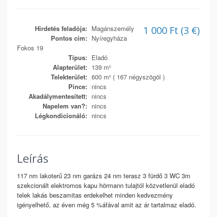
Hirdetés feladója:
Magánszemély
1 000 Ft (3 €)
Pontos cím:
Nyíregyháza
Fokos 19
Típus:
Eladó
Alapterület:
139 m²
Telekterület:
600 m² ( 167 négyszögöl )
Pince:
nincs
Akadálymentesített:
nincs
Napelem van?:
nincs
Légkondicionáló:
nincs
Leírás
117 nm lakoterű 23 nm garázs 24 nm terasz 3 fürdő 3 WC 3m
szekcionált elektromos kapu hörmann tulajtól közvetlenül eladó
telek lakás beszamitas erdekelhet minden kedvezmény
igényelhető, az éven még 5 %áfával amit az ár tartalmaz eladó.