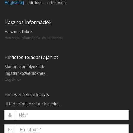
Regisztrálj
– hirdess – értékesíts.
Hasznos információk
Hasznos linkek
Hasznos információk és tanácsok
Hirdetés feladási ajánlat
Magánszemélyeknek
Ingatlanközvetítőknek
Cégeknek
Hírlevél feliratkozás
Itt tud feliratkozni a hírlevélre.