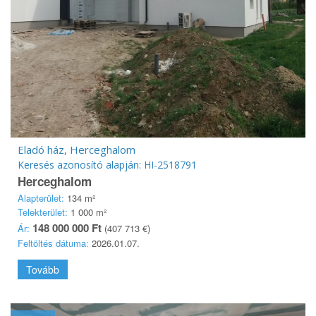
Eladó ház, Herceghalom
Keresés azonosító alapján: HI-2518791
Herceghalom
Alapterület:
134 m²
Telekterület:
1 000 m²
148 000 000 Ft
Ár:
(407 713 €)
Feltöltés dátuma:
2026.01.07.
Tovább