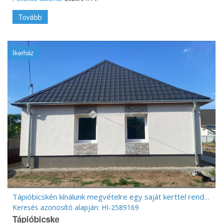
Tovább
Ikerház
Tápióbicskén kínálunk megvételre egy saját kerttel rendelkező
Keresés azonosító alapján: HI-2589169
Tápióbicske