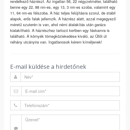
rendelkező házrészt. Az ingatlan 56, 22 négyzetméter, található
benne egy 22, 88 nm-es, egy 13, 3 nm-es szoba, valamint egy
11, 64 nm-es félszoba. A ház teljes felújításra szorul, de stabil
alapok, erős falak jellemzik. A házrész alatt, azzal megegyező
méretű szuterén is van, ahol némi átalakítás után garázs
kialakítható. A házrészhez tartozó kertben egy fáskamra is
található. A környék tömegközlekedése kiváló, az Üllői út
néhány utcányira van. Ingatlanosok kérem kíméljenek!
E-mail küldése a hirdetőnek