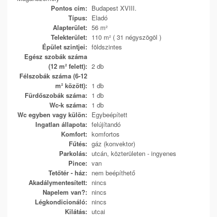
Pontos cím:
Budapest XVIII.
Típus:
Eladó
Alapterület:
56 m²
Telekterület:
110 m² ( 31 négyszögöl )
Épület szintjei:
földszintes
Egész szobák száma
(12 m² felett):
2 db
Félszobák száma (6-12
m² között):
1 db
Fürdőszobák száma:
1 db
Wc-k száma:
1 db
Wc egyben vagy külön:
Egybeépített
Ingatlan állapota:
felújítandó
Komfort:
komfortos
Fűtés:
gáz (konvektor)
Parkolás:
utcán, közterületen - ingyenes
Pince:
van
Tetőtér - ház:
nem beépíthető
Akadálymentesített:
nincs
Napelem van?:
nincs
Légkondicionáló:
nincs
Kilátás:
utcai