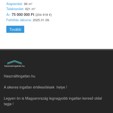
Alapterület:
96 m²
Telekterület:
621 m²
75 000 000 Ft
Ár:
(204 918 €)
Feltöltés dátuma:
2025.01.09.
Tovább
Használtingatlan.hu
A sikeres ingatlan értékesítések helye !
Legyen ön is Magyarország legnagyobb ingatlan kereső oldal
tagja !