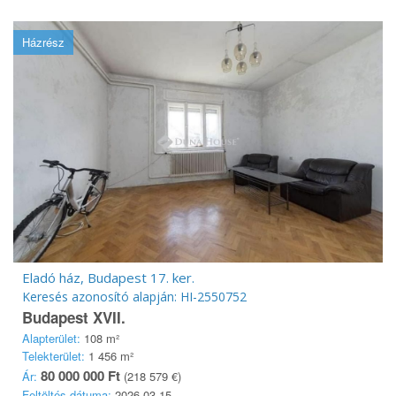
Házrész
Eladó ház, Budapest 17. ker.
Keresés azonosító alapján: HI-2550752
Budapest XVII.
Alapterület:
108 m²
Telekterület:
1 456 m²
80 000 000 Ft
Ár:
(218 579 €)
Feltöltés dátuma:
2026.03.15.