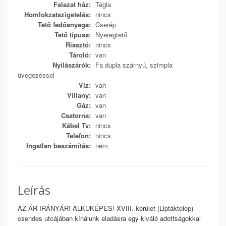
Falazat ház:
Tégla
Homlokzatszigetelés:
nincs
Tető fedőanyaga:
Cserép
Tető típusa:
Nyeregtető
Riasztó:
nincs
Tároló:
van
Nyílászárók:
Fa dupla szárnyú, szimpla
üvegezéssel
Víz:
van
Villany:
van
Gáz:
van
Csatorna:
van
Kábel Tv:
nincs
Telefon:
nincs
Ingatlan beszámítás:
nem
Leírás
AZ ÁR IRÁNYÁR! ALKUKÉPES! XVIII. kerület (Liptáktelep)
csendes utcájában kínálunk eladásra egy kiváló adottságokkal