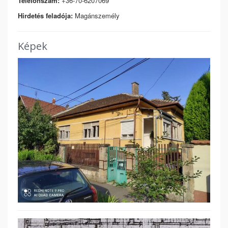
Telefonszám:
+36-70-6207069
Hirdetés feladója:
Magánszemély
Képek