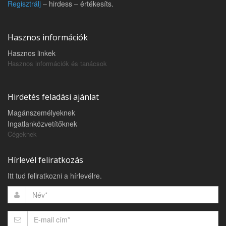
Regisztrálj
– hirdess – értékesíts.
Hasznos információk
Hasznos linkek
Hasznos információk és tanácsok
Hirdetés feladási ajánlat
Magánszemélyeknek
Ingatlanközvetítőknek
Cégeknek
Hírlevél feliratkozás
Itt tud feliratkozni a hírlevélre.