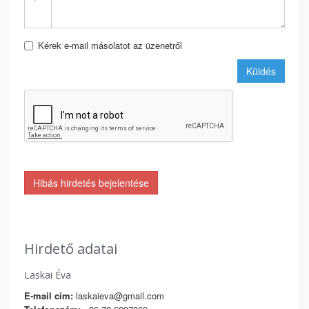
Kérek e-mail másolatot az üzenetről
Küldés
Hibás hirdetés bejelentése
Hirdető adatai
Laskai Éva
E-mail cím:
laskaieva@gmail.com