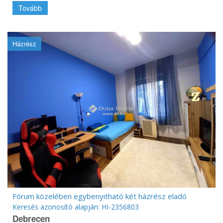
Tovább
Házrész
Fórum közelében egybenyitható két házrész eladó
Keresés azonosító alapján: HI-2356803
Debrecen