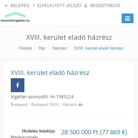
BELÉPÉS
ELFELEJTETT JELSZÓ
REGISZTRÁCIÓ
Toggle
navigat
XVIII. kerület eladó házrész
Főoldal
Ház
Házrész
XVIII. kerület eladó házrész
XVIII. kerület eladó házrész
Ingatlan azonosító: HI-1585224
Budapest - Budapest XVIII., Házrész
Hirdetés feladója:
28 500 000 Ft (77 869 €)
Magánszemély