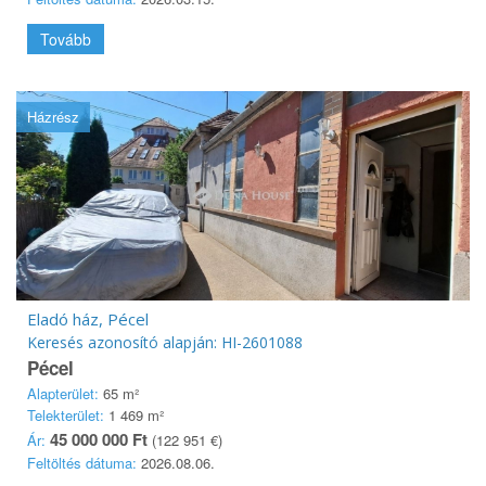
Tovább
Házrész
Eladó ház, Pécel
Keresés azonosító alapján: HI-2601088
Pécel
Alapterület:
65 m²
Telekterület:
1 469 m²
45 000 000 Ft
Ár:
(122 951 €)
Feltöltés dátuma:
2026.08.06.