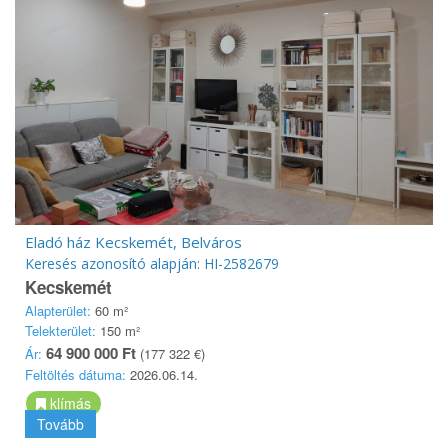
Eladó ház Kecskemét, Belváros
Keresés azonosító alapján: HI-2582679
Kecskemét
Alapterület:
60 m²
Telekterület:
150 m²
64 900 000 Ft
Ár:
(177 322 €)
Feltöltés dátuma:
2026.06.14.
klímás
Tovább