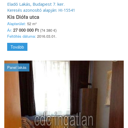
Eladó Lakás, Budapest 7. ker.
Keresés azonosító alapján: HI-15541
Kis Diófa utca
Alapterület:
52 m²
27 000 000 Ft
Ár:
(74 380 €)
Feltöltés dátuma:
2016.03.01.
Tovább
Panel lakás