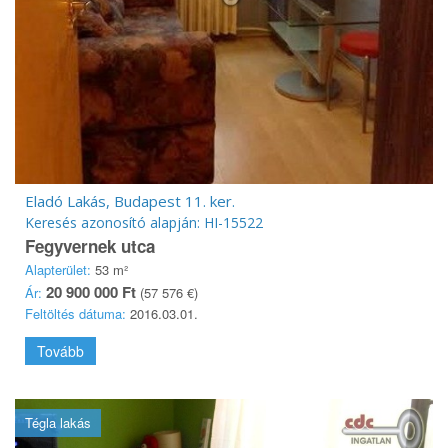
Eladó Lakás, Budapest 11. ker.
Keresés azonosító alapján: HI-15522
Fegyvernek utca
Alapterület:
53 m²
20 900 000 Ft
Ár:
(57 576 €)
Feltöltés dátuma:
2016.03.01.
Tovább
Tégla lakás