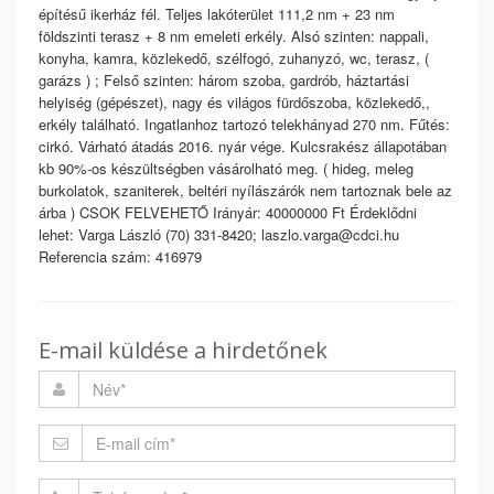
építésű ikerház fél. Teljes lakóterület 111,2 nm + 23 nm
földszinti terasz + 8 nm emeleti erkély. Alsó szinten: nappali,
konyha, kamra, közlekedő, szélfogó, zuhanyzó, wc, terasz, (
garázs ) ; Felső szinten: három szoba, gardrób, háztartási
helyiség (gépészet), nagy és világos fürdőszoba, közlekedő,,
erkély található. Ingatlanhoz tartozó telekhányad 270 nm. Fűtés:
cirkó. Várható átadás 2016. nyár vége. Kulcsrakész állapotában
kb 90%-os készültségben vásárolható meg. ( hideg, meleg
burkolatok, szaniterek, beltéri nyílászárók nem tartoznak bele az
árba ) CSOK FELVEHETŐ Irányár: 40000000 Ft Érdeklődni
lehet: Varga László (70) 331-8420; laszlo.varga@cdci.hu
Referencia szám: 416979
E-mail küldése a hirdetőnek