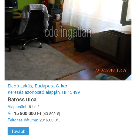
Eladó Lakás, Budapest 8. ker.
Keresés azonosító alapján: HI-15499
Baross utca
Alapterület:
61 m²
15 900 000 Ft
Ár:
(43 802 €)
Feltöltés dátuma:
2016.03.01.
Tovább