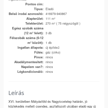
Pontos cím:
Típus:
Eladó
Belső irodai azonosító:
416979-940867
Alapterület:
111 m²
Telekterület:
270 m² ( 75 négyszögöl )
Egész szobák száma
(12 m² felett):
3 db
Félszobák száma (6-12
m² között):
1 db
Ingatlan állapota:
új építésű
Fűtés:
gáz (cirko)
Pince:
nincs
Akadálymentesített:
nincs
Napelem van?:
nincs
Légkondicionáló:
nincs
Leírás
XVI. kerületben Mátyásföld és Nagyiccetelep határán, jó
közlekedés mellett csendes, aszfaltozott utcában eladó egy új