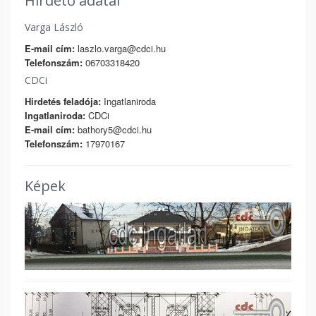
Hirdető adatai
Varga László
E-mail cím:
laszlo.varga@cdci.hu
Telefonszám:
06703318420
CDCi
Hirdetés feladója:
Ingatlaniroda
Ingatlaniroda:
CDCi
E-mail cím:
bathory5@cdci.hu
Telefonszám:
17970167
Képek