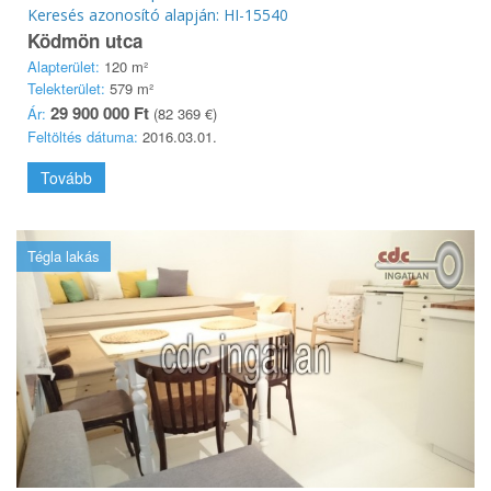
Keresés azonosító alapján: HI-15540
Ködmön utca
Alapterület:
120 m²
Telekterület:
579 m²
29 900 000 Ft
Ár:
(82 369 €)
Feltöltés dátuma:
2016.03.01.
Tovább
Tégla lakás