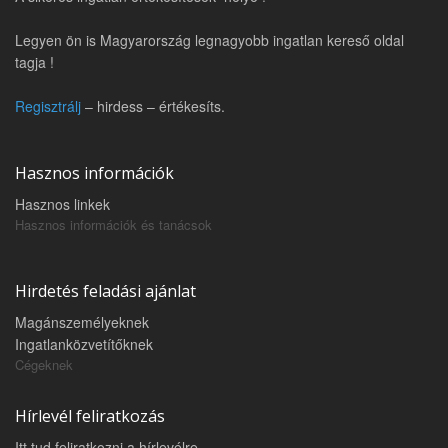
Legyen ön is Magyarország legnagyobb ingatlan kereső oldal
tagja !
Regisztrálj
– hirdess – értékesíts.
Hasznos információk
Hasznos linkek
Hasznos információk és tanácsok
Hirdetés feladási ajánlat
Magánszemélyeknek
Ingatlanközvetítőknek
Cégeknek
Hírlevél feliratkozás
Itt tud feliratkozni a hírlevélre.