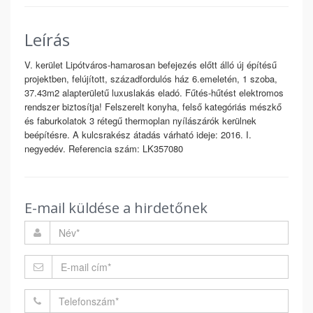
Leírás
V. kerület Lipótváros-hamarosan befejezés előtt álló új építésű
projektben, felújított, századfordulós ház 6.emeletén, 1 szoba,
37.43m2 alapterületű luxuslakás eladó. Fűtés-hűtést elektromos
rendszer biztosítja! Felszerelt konyha, felső kategóriás mészkő
és faburkolatok 3 rétegű thermoplan nyílászárók kerülnek
beépítésre. A kulcsrakész átadás várható ideje: 2016. I.
negyedév. Referencia szám: LK357080
E-mail küldése a hirdetőnek