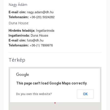
Nagy Ádám
E-mail cím:
nagy.adam@dh.hu
Telefonszám:
+36-(20) 5024282
Duna House
Hirdetés feladója:
Ingatlaniroda
Ingatlaniroda:
Duna House
E-mail cím:
futo@dh.hu
Telefonszám:
+36-(1) 7899976
Térkép
This page can't load Google Maps correctly.
OK
Do you own this website?