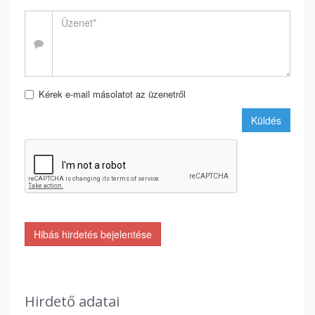
Kérek e-mail másolatot az üzenetről
Küldés
Hibás hirdetés bejelentése
Hirdető adatai