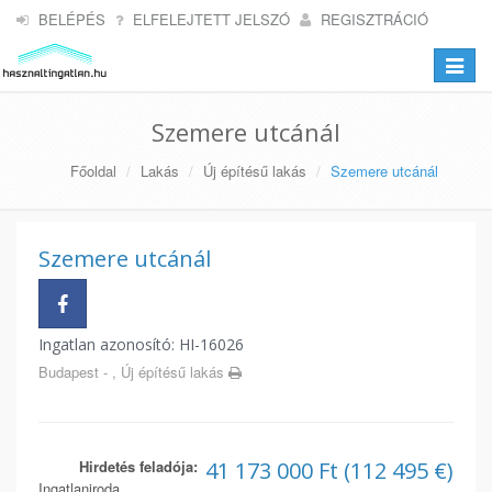
BELÉPÉS
ELFELEJTETT JELSZÓ
REGISZTRÁCIÓ
Toggle
navigat
Szemere utcánál
Főoldal
Lakás
Új építésű lakás
Szemere utcánál
Szemere utcánál
Ingatlan azonosító: HI-16026
Budapest - , Új építésű lakás
Hirdetés feladója:
41 173 000 Ft (112 495 €)
Ingatlaniroda