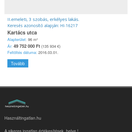
II.emeleti, 3 szobás, erkélyes lakás.
Keresés azonosító alapján: HI-16217
Kartács utca
Alapterület:
96 m²
49 752 000 Ft
Ár:
(135 934 €)
Feltöltés dátuma:
2016.03.01.
Tovább
Használtingatlan.hu
A sikeres ingatlan értékesítések helye !