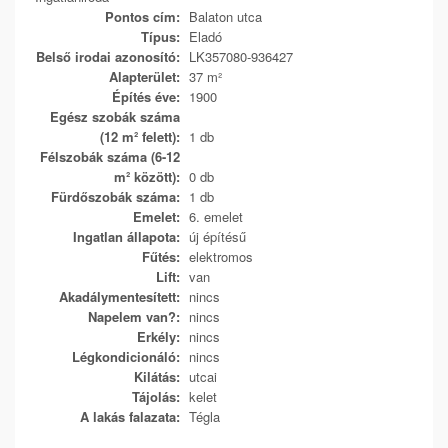
Pontos cím:
Balaton utca
Típus:
Eladó
Belső irodai azonosító:
LK357080-936427
Alapterület:
37 m²
Építés éve:
1900
Egész szobák száma
(12 m² felett):
1 db
Félszobák száma (6-12
m² között):
0 db
Fürdőszobák száma:
1 db
Emelet:
6. emelet
Ingatlan állapota:
új építésű
Fűtés:
elektromos
Lift:
van
Akadálymentesített:
nincs
Napelem van?:
nincs
Erkély:
nincs
Légkondicionáló:
nincs
Kilátás:
utcai
Tájolás:
kelet
A lakás falazata:
Tégla