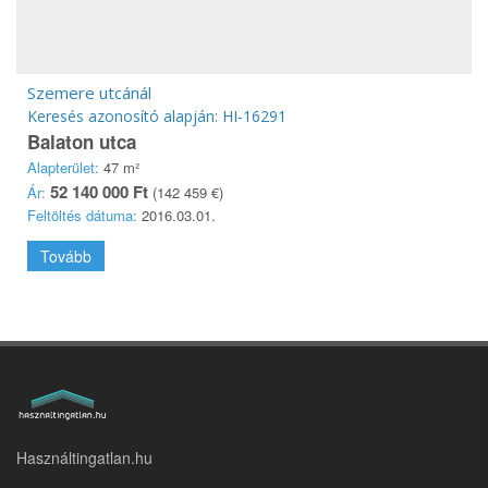
Szemere utcánál
Keresés azonosító alapján: HI-16291
Balaton utca
Alapterület:
47 m²
52 140 000 Ft
Ár:
(142 459 €)
Feltöltés dátuma:
2016.03.01.
Tovább
Használtingatlan.hu