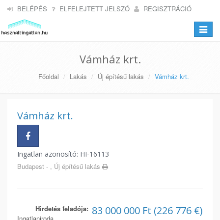
BELÉPÉS
ELFELEJTETT JELSZÓ
REGISZTRÁCIÓ
Toggle
navigat
Vámház krt.
Főoldal
Lakás
Új építésű lakás
Vámház krt.
Vámház krt.
Ingatlan azonosító: HI-16113
Budapest - , Új építésű lakás
Hirdetés feladója:
83 000 000 Ft (226 776 €)
Ingatlaniroda