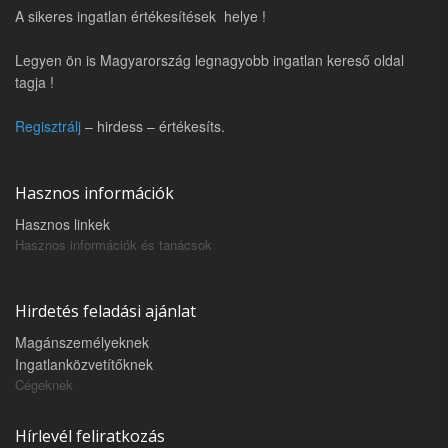
A sikeres ingatlan értékesítések helye !
Legyen ön is Magyarország legnagyobb ingatlan kereső oldal
tagja !
Regisztrálj
– hirdess – értékesíts.
Hasznos információk
Hasznos linkek
Hasznos információk és tanácsok
Hirdetés feladási ajánlat
Magánszemélyeknek
Ingatlanközvetítőknek
Cégeknek
Hírlevél feliratkozás