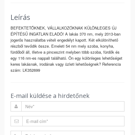
Leírás
BEFEKTETŐKNEK, VÁLLALKOZÓKNAK KÜLÖNLEGES ÚJ
ÉPÍTÉSŰ INGATLAN ELADÓ! A lakás 370 nm, mely 2013-ban
jogerős használatba vételi engedélyt kapott. Két elkülöníthető
részből tevődik össze. Emeleti 54 nm mely szoba, konyha,
fürdőből áll, illetve a pinceszint melyben több szoba, fürdők és
egy 116 nm-es nappali található. Ön egy különleges lehetőséget
keres lakásnak, irodának vagy üzleti lehetőségnek? Referencia
szám: LK352699
E-mail küldése a hirdetőnek