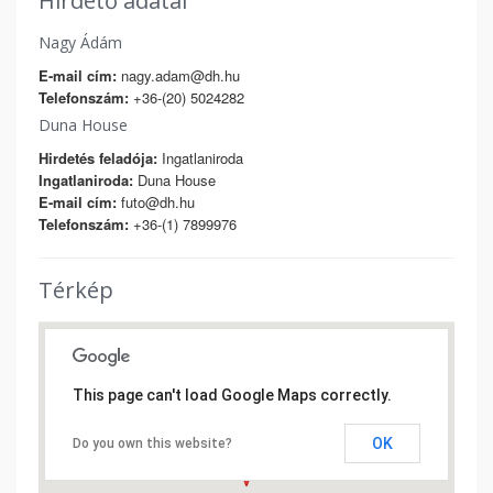
Hirdető adatai
Nagy Ádám
E-mail cím:
nagy.adam@dh.hu
Telefonszám:
+36-(20) 5024282
Duna House
Hirdetés feladója:
Ingatlaniroda
Ingatlaniroda:
Duna House
E-mail cím:
futo@dh.hu
Telefonszám:
+36-(1) 7899976
Térkép
This page can't load Google Maps correctly.
OK
Do you own this website?