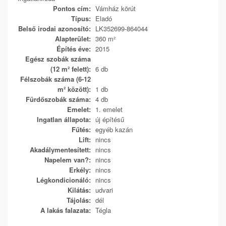
Pontos cím:
Vámház körút
Típus:
Eladó
Belső irodai azonosító:
LK352699-864044
Alapterület:
360 m²
Építés éve:
2015
Egész szobák száma
(12 m² felett):
6 db
Félszobák száma (6-12
m² között):
1 db
Fürdőszobák száma:
4 db
Emelet:
1. emelet
Ingatlan állapota:
új építésű
Fűtés:
egyéb kazán
Lift:
nincs
Akadálymentesített:
nincs
Napelem van?:
nincs
Erkély:
nincs
Légkondicionáló:
nincs
Kilátás:
udvari
Tájolás:
dél
A lakás falazata:
Tégla