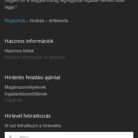
Legyen ön is Magyarország legnagyobb ingatlan kereső oldal
tagja !
Regisztrálj
– hirdess – értékesíts.
Hasznos információk
Hasznos linkek
Hasznos információk és tanácsok
Hirdetés feladási ajánlat
Magánszemélyeknek
Ingatlanközvetítőknek
Cégeknek
Hírlevél feliratkozás
Itt tud feliratkozni a hírlevélre.