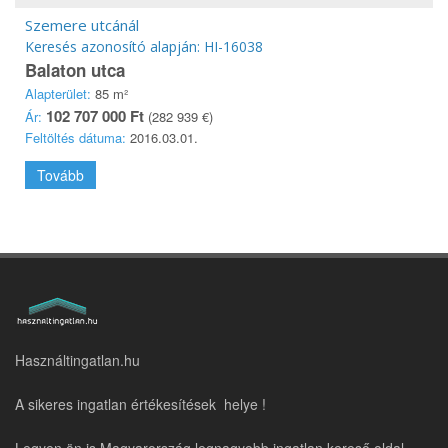
Szemere utcánál
Keresés azonosító alapján: HI-16038
Balaton utca
Alapterület:
85 m²
102 707 000 Ft
Ár:
(282 939 €)
Feltöltés dátuma:
2016.03.01.
Tovább
Használtingatlan.hu
A sikeres ingatlan értékesítések helye !