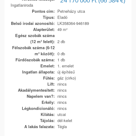
24 170 000 Ft (66 584 €)
Ingatlaniroda
Pontos cím:
Petneházy utca
Típus:
Eladó
Belső irodai azonosító:
LK358364-946189
Alapterület:
49 m²
Egész szobák száma
(12 m² felett):
2 db
Félszobák száma (6-12
m² között):
0 db
Fürdőszobák száma:
1 db
Emelet:
1. emelet
Ingatlan állapota:
új építésű
Fűtés:
gáz (cirko)
Lift:
nincs
Akadálymentesített:
nincs
Napelem van?:
nincs
Erkély:
nincs
Légkondicionáló:
nincs
Kilátás:
utcai
Tájolás:
dél-kelet
A lakás falazata:
Tégla