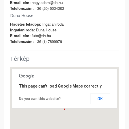
E-mail cím:
nagy.adam@dh.hu
Telefonszám:
+36-(20) 5024282
Duna House
Hirdetés feladója:
Ingatlaniroda
Ingatlaniroda:
Duna House
E-mail cím:
futo@dh.hu
Telefonszám:
+36-(1) 7899976
Térkép
This page can't load Google Maps correctly.
OK
Do you own this website?