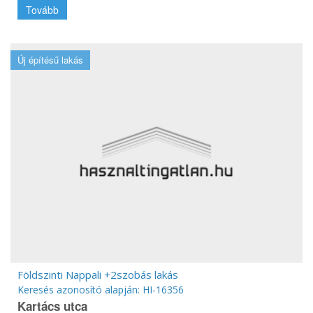
Tovább
Új építésű lakás
Földszinti Nappali +2szobás lakás
Keresés azonosító alapján: HI-16356
Kartács utca