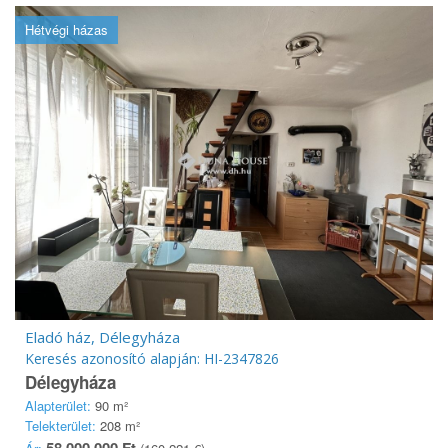
Hétvégi házas
Eladó ház, Délegyháza
Keresés azonosító alapján: HI-2347826
Délegyháza
Alapterület:
90 m²
Telekterület:
208 m²
58 000 000 Ft