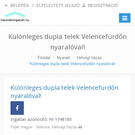
BELÉPÉS
ELFELEJTETT JELSZÓ
REGISZTRÁCIÓ
Toggle
navigat
Különleges dupla telek Velencefürdőn
nyaralóval!
Főoldal
Nyaraló
Hétvégi házas
Különleges dupla telek Velencefürdőn nyaralóval!
Különleges dupla telek Velencefürdőn
nyaralóval!
Ingatlan azonosító: HI-1748180
Fejér megye - Velence, Hétvégi házas