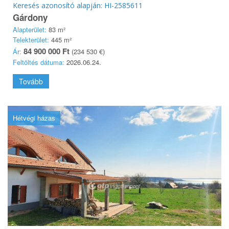
Keresés azonosító alapján: HI-2585611
Gárdony
Alapterület:
83 m²
Telekterület:
445 m²
84 900 000 Ft
Ár:
(234 530 €)
Feltöltés dátuma:
2026.06.24.
Tovább
Hétvégi házas