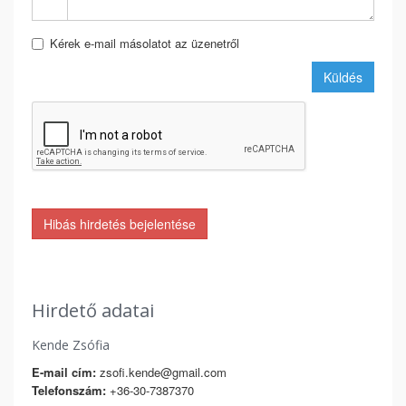
Kérek e-mail másolatot az üzenetről
Küldés
Hibás hirdetés bejelentése
Hirdető adatai
Kende Zsófia
E-mail cím:
zsofi.kende@gmail.com
Telefonszám:
+36-30-7387370