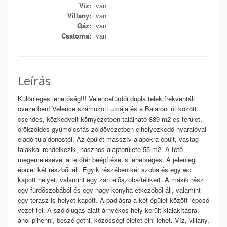
Víz:
van
Villany:
van
Gáz:
van
Csatorna:
van
Leírás
Különleges lehetőség!!! Velencefürdői dupla telek frekventált
övezetben! Velence számozott utcája és a Balatoni út között
csendes, közkedvelt környezetben található 889 m2-es terület,
örökzöldes-gyümölcsfás zöldövezetben elhelyezkedő nyaralóval
eladó tulajdonostól. Az épület masszív alapokra épült, vastag
falakkal rendelkezik, hasznos alapterülete 55 m2. A tető
megemelésével a tetőtér beépítése is lehetséges. A jelenlegi
épület két részből áll. Egyik részében két szoba és egy wc
kapott helyet, valamint egy zárt előszoba/télikert. A másik rész
egy fürdőszobából és egy nagy konyha-étkezőből áll, valamint
egy terasz is helyet kapott. A padlásra a két épület között lépcső
vezet fel. A szőlőlugas alatt árnyékos hely került kialakításra,
ahol pihenni, beszélgetni, közösségi életet élni lehet. Víz, villany,