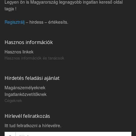
Legyen ön is Magyarország legnagyobb ingatlan kereső oldal
tagja !
Regisztrálj
– hirdess – értékesíts.
Hasznos információk
Hasznos linkek
Hasznos információk és tanácsok
Hirdetés feladási ajánlat
Magánszemélyeknek
Ingatlanközvetítőknek
Cégeknek
Hírlevél feliratkozás
Itt tud feliratkozni a hírlevélre.