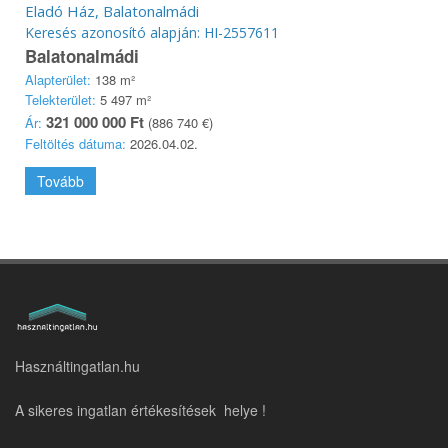
Eladó Ház, Balatonalmádi
Keresés azonosító alapján: HI-2557611
Balatonalmádi
Alapterület:
138 m²
Telekterület:
5 497 m²
321 000 000 Ft
Ár:
(886 740 €)
Feltöltés dátuma:
2026.04.02.
Tovább
Használtingatlan.hu
A sikeres ingatlan értékesítések helye !