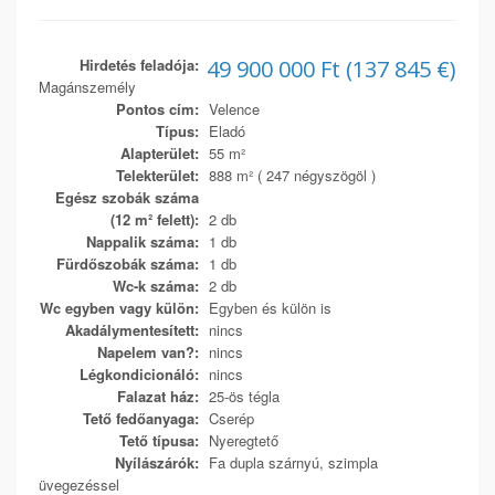
Hirdetés feladója:
49 900 000 Ft (137 845 €)
Magánszemély
Pontos cím:
Velence
Típus:
Eladó
Alapterület:
55 m²
Telekterület:
888 m² ( 247 négyszögöl )
Egész szobák száma
(12 m² felett):
2 db
Nappalik száma:
1 db
Fürdőszobák száma:
1 db
Wc-k száma:
2 db
Wc egyben vagy külön:
Egyben és külön is
Akadálymentesített:
nincs
Napelem van?:
nincs
Légkondicionáló:
nincs
Falazat ház:
25-ös tégla
Tető fedőanyaga:
Cserép
Tető típusa:
Nyeregtető
Nyílászárók:
Fa dupla szárnyú, szimpla
üvegezéssel