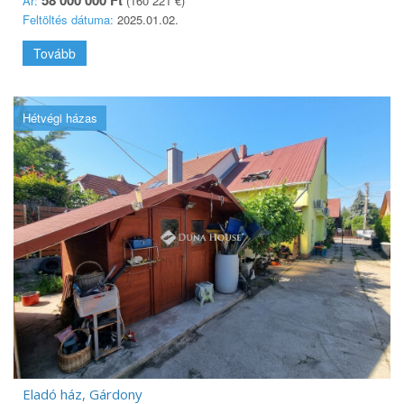
Ár:
(160 221 €)
Feltöltés dátuma:
2025.01.02.
Tovább
Hétvégi házas
Eladó ház, Gárdony