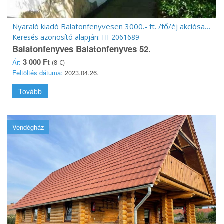
Nyaraló kiadó Balatonfenyvesen 3000.- ft. /fő/éj akciósan !
Keresés azonosító alapján: HI-2061689
Balatonfenyves Balatonfenyves 52.
3 000 Ft
Ár:
(8 €)
Feltöltés dátuma:
2023.04.26.
Tovább
Vendégház