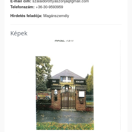
E-mail cím:
szalaidorottyaszonja@gmail.com
Telefonszám:
+36-30-9593959
Hirdetés feladója:
Magánszemély
Képek