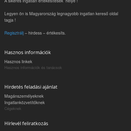
A sikeres ingatlan értékesítések helye !
Legyen ön is Magyarország legnagyobb ingatlan kereső oldal
tagja !
Regisztrálj
– hirdess – értékesíts.
Hasznos információk
Hasznos linkek
Hasznos információk és tanácsok
Hirdetés feladási ajánlat
Magánszemélyeknek
Ingatlanközvetítőknek
Cégeknek
Hírlevél feliratkozás