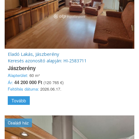
Eladó Lakás, Jászberény
Keresés azonosító alapján: HI-2583711
Jászberény
Alapterület:
60 m²
44 200 000 Ft
Ár:
(120 765 €)
Feltöltés dátuma:
2026.06.17.
Tovább
Családi ház