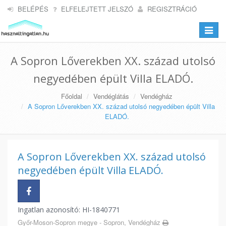
BELÉPÉS
ELFELEJTETT JELSZÓ
REGISZTRÁCIÓ
Toggle
navigat
A Sopron Lőverekben XX. század utolsó
negyedében épült Villa ELADÓ.
Főoldal
Vendéglátás
Vendégház
A Sopron Lőverekben XX. század utolsó negyedében épült Villa
ELADÓ.
A Sopron Lőverekben XX. század utolsó
negyedében épült Villa ELADÓ.
Ingatlan azonosító: HI-1840771
Győr-Moson-Sopron megye - Sopron, Vendégház