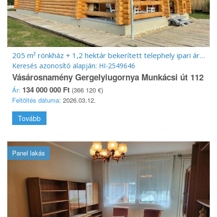
205 m² rönkház + 1,2 hektár bekerített telephely ipari árammal –
Keresés azonosító alapján: HI-2549646
Vásárosnamény Gergelyiugornya Munkácsi út 112
134 000 000 Ft
Ár:
(366 120 €)
Feltöltés dátuma:
2026.03.12.
Tovább
Panel lakás