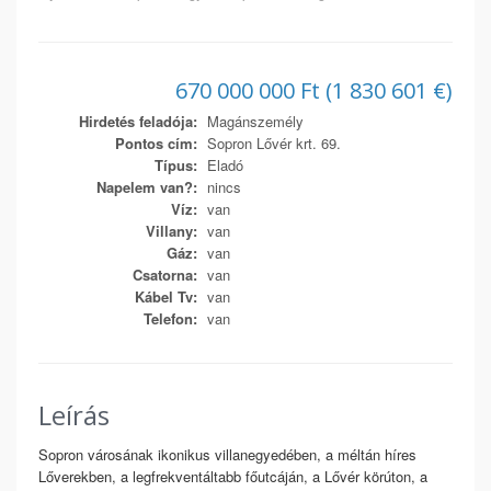
670 000 000 Ft (1 830 601 €)
Hirdetés feladója:
Magánszemély
Pontos cím:
Sopron Lővér krt. 69.
Típus:
Eladó
Napelem van?:
nincs
Víz:
van
Villany:
van
Gáz:
van
Csatorna:
van
Kábel Tv:
van
Telefon:
van
Leírás
Sopron városának ikonikus villanegyedében, a méltán híres
Lőverekben, a legfrekventáltabb főutcáján, a Lővér körúton, a