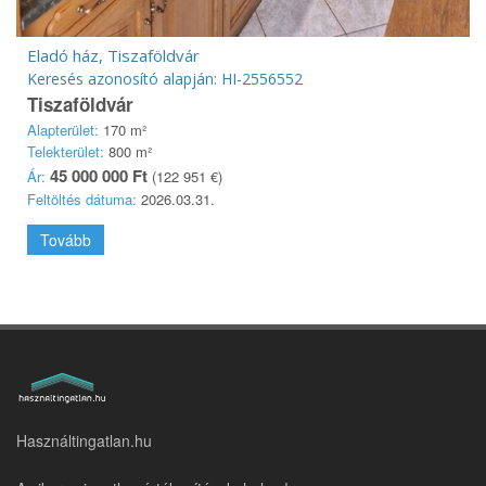
Eladó ház, Tiszaföldvár
Keresés azonosító alapján: HI-2556552
Tiszaföldvár
Alapterület:
170 m²
Telekterület:
800 m²
45 000 000 Ft
Ár:
(122 951 €)
Feltöltés dátuma:
2026.03.31.
Tovább
Használtingatlan.hu