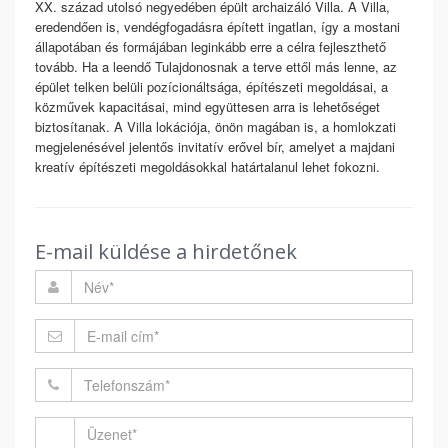
XX. század utolsó negyedében épült archaizáló Villa. A Villa,
eredendően is, vendégfogadásra épített ingatlan, így a mostani
állapotában és formájában leginkább erre a célra fejleszthető
tovább. Ha a leendő Tulajdonosnak a terve ettől más lenne, az
épület telken belüli pozícionáltsága, építészeti megoldásai, a
közművek kapacitásai, mind együttesen arra is lehetőséget
biztosítanak. A Villa lokációja, önön magában is, a homlokzati
megjelenésével jelentős invitatív erővel bír, amelyet a majdani
kreatív építészeti megoldásokkal határtalanul lehet fokozni.
E-mail küldése a hirdetőnek