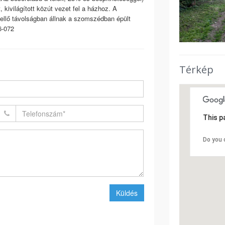
, kivilágított közút vezet fel a házhoz. A
kellő távolságban állnak a szomszédban épült
6-072
Térkép
This p
Do you 
Küldés