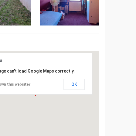
age can't load Google Maps correctly.
OK
own this website?