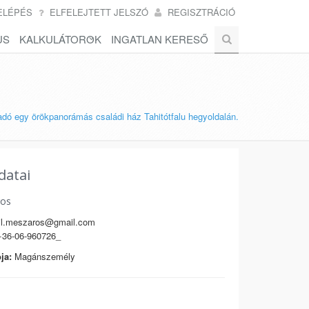
ELÉPÉS
ELFELEJTETT JELSZÓ
REGISZTRÁCIÓ
US
KALKULÁTOROK
INGATLAN KERESŐ
ladó egy örökpanorámás családi ház Tahitótfalu hegyoldalán.
datai
ros
il.meszaros@gmail.com
36-06-960726_
ja:
Magánszemély