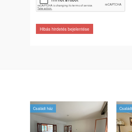
Hibás hirdetés bejelentése
Családi ház
Családi