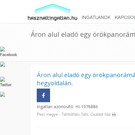
INGATLANOK
KAPCSO
Áron alul eladó egy örökpanorám
Áron alul eladó egy örökpanorámás
hegyoldalán.
Ingatlan azonosító: HI-1976886
Pest megye - Tahitótfalu Tahi, Családi ház