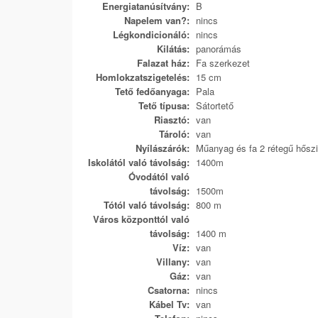
Energiatanúsítvány:
B
Napelem van?:
nincs
Légkondicionáló:
nincs
Kilátás:
panorámás
Falazat ház:
Fa szerkezet
Homlokzatszigetelés:
15 cm
Tető fedőanyaga:
Pala
Tető típusa:
Sátortető
Riasztó:
van
Tároló:
van
Nyílászárók:
Műanyag és fa 2 rétegű hőszi
Iskolától való távolság:
1400m
Óvodától való
távolság:
1500m
Tótól való távolság:
800 m
Város központtól való
távolság:
1400 m
Víz:
van
Villany:
van
Gáz:
van
Csatorna:
nincs
Kábel Tv:
van