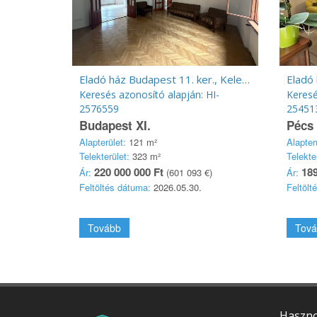
Eladó ház Budapest 11. ker., Kelenföld
Eladó 
Keresés azonosító alapján: HI-
Keresé
2576559
25451
Budapest XI.
Pécs
Alapterület:
121 m²
Alapter
Telekterület:
323 m²
Telekte
220 000 000 Ft
189
Ár:
(601 093 €)
Ár:
Feltöltés dátuma:
2026.05.30.
Feltölt
Tovább
Tová
Haszno