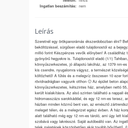
Telefon:
nincs
Ingatlan beszámítás:
nem
Leírás
Szeretnél egy örökpanorámás ékszerdobozban élni? Befe
beköltözéssel, sürgősen eladó tulajdonostól ez a bejegyz
millió forint Készpénzes vevők előnyben! A családiház 
gyönyörű hegyekre is. Tulajdonostól eladó (1/1) Tahiban
könnyűszerkezetes, jó állapotú lakóház, az 1379 nm-es t
kis csendre, nyugalomra vágysz, a természet közelségé
költözhető! A fűtés és a melegvíz összesen 10 ezer forin
rövidnadrágban vagyunk otthon 🙂 Az épület beton alapok
könnyűszerkezetes, kétszintes ház, amelyben nettó 55,1
került kialakításra. Az alsó szinten található a nappali
hidromasszázs sarokkáddal, és egy 12 nm-es terasz, am
házban minden közmű bent van, az emésztő zártrendsze
meleget télen, és a melegvizet egész évben. A ház kors
alatt található még egy 12 nm-es tároló, ami úgy lett kia
szobává vagy lakrésszé. Saját autóbeálló van. Az ingatla
telek méretének köszönhetően akár tovább bővíthető. (