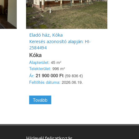
Eladó ház, Kóka
Keresés azonosító alapján: HI-
2584494
Kóka
Alapterület:
45 m²
Telekterület:
996 m²
21 900 000 Ft
Ár:
(59 836 €)
Feltöltés dátuma:
2026.06.19.
Tovább
Hírlevél feliratkozás