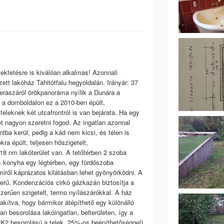
ktetésre is kiválóan alkalmas! Azonnali
ett lakóház Tahitótfalu hegyoldalán. Irányár: 37
teraszáról örökpanoráma nyílik a Dunára a
, a domboldalon ez a 2010-ben épült,
eleknek két utcafrontról is van bejárata. Ha egy
t nagyon szeretni fogod. Az ingatlan azonnal
tba kerül, pedig a kád nem kicsi, és télen is
ra épült, teljesen hőszigetelt,
8 nm lakóterület van. A tetőtérben 2 szoba
 és konyha egy légtérben, egy fürdőszoba
iről káprázatos kilátásban lehet gyönyörködni. A
rű. Kondenzációs cirkó gázkazán biztosítja a
zerűen szigetelt, termo nyílászárókkal. A ház
lakítva, hogy bármikor átépíthető egy különálló
n besorolása lakóingatlan, belterületen, így a
LK2 besorolású a telek, 25%-os beépíthetőséggel)