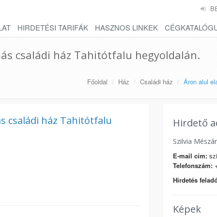
B
LAT
HIRDETÉSI TARIFÁK
HASZNOS LINKEK
CÉGKATALÓG
ás családi ház Tahitótfalu hegyoldalán.
Főoldal
Ház
Családi ház
Áron alul e
 családi ház Tahitótfalu
Hirdető a
Szilvia Mészá
E-mail cím:
sz
Telefonszám:
+
Hirdetés feladó
Képek