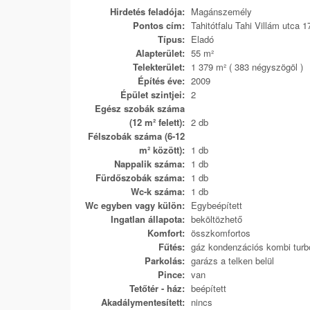
Hirdetés feladója:
Magánszemély
Pontos cím:
Tahitótfalu Tahi Villám utca 1
Típus:
Eladó
Alapterület:
55 m²
Telekterület:
1 379 m² ( 383 négyszögöl )
Építés éve:
2009
Épület szintjei:
2
Egész szobák száma
(12 m² felett):
2 db
Félszobák száma (6-12
m² között):
1 db
Nappalik száma:
1 db
Fürdőszobák száma:
1 db
Wc-k száma:
1 db
Wc egyben vagy külön:
Egybeépített
Ingatlan állapota:
beköltözhető
Komfort:
összkomfortos
Fűtés:
gáz kondenzációs kombi turbó
Parkolás:
garázs a telken belül
Pince:
van
Tetőtér - ház:
beépített
Akadálymentesített:
nincs