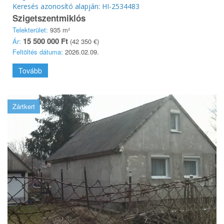
Keresés azonosító alapján: HI-2534483
Szigetszentmiklós
Telekterület:
935 m²
15 500 000 Ft
Ár:
(42 350 €)
Feltöltés dátuma:
2026.02.09.
Tovább
Zártkert