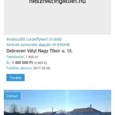
Bodaszőlő Loránffykert III.dűlő
Keresés azonosító alapján: HI-645648
Debrecen Vályi Nagy Tibor u. 15.
Telekterület:
1 800 m²
1 400 000 Ft
Ár:
(3 825 €)
Feltöltés dátuma:
2017.03.08.
Tovább
Zártkert