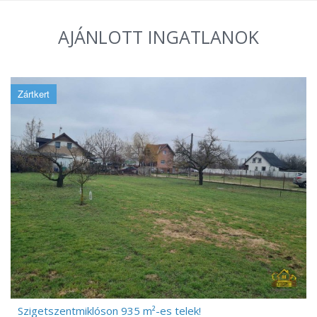
AJÁNLOTT INGATLANOK
Zártkert
Szigetszentmiklóson 935 m²-es telek!