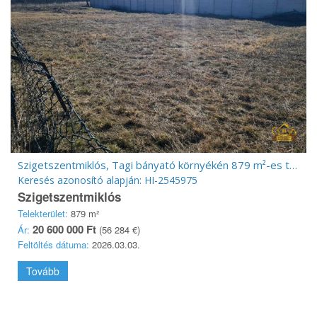
Szigetszentmiklós, Tagi bányató környékén 879 m²-es telek!
Keresés azonosító alapján: HI-2545975
Szigetszentmiklós
Telekterület:
879 m²
20 600 000 Ft
Ár:
(56 284 €)
Feltöltés dátuma:
2026.03.03.
Tovább