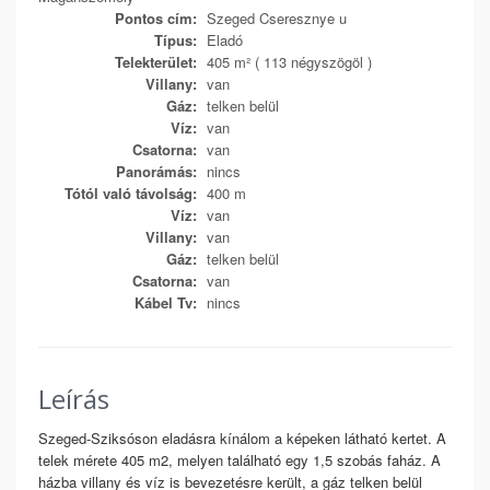
Pontos cím:
Szeged Cseresznye u
Típus:
Eladó
Telekterület:
405 m² ( 113 négyszögöl )
Villany:
van
Gáz:
telken belül
Víz:
van
Csatorna:
van
Panorámás:
nincs
Tótól való távolság:
400 m
Víz:
van
Villany:
van
Gáz:
telken belül
Csatorna:
van
Kábel Tv:
nincs
Leírás
Szeged-Sziksóson eladásra kínálom a képeken látható kertet. A
telek mérete 405 m2, melyen található egy 1,5 szobás faház. A
házba villany és víz is bevezetésre került, a gáz telken belül