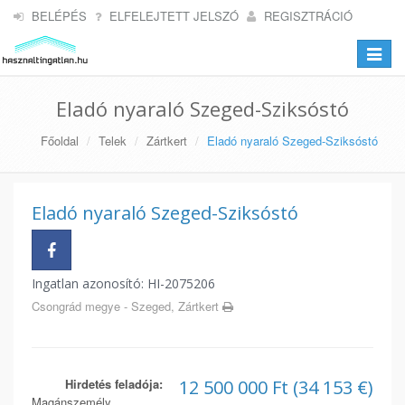
BELÉPÉS
ELFELEJTETT JELSZÓ
REGISZTRÁCIÓ
Toggle
navigat
Eladó nyaraló Szeged-Sziksóstó
Főoldal
Telek
Zártkert
Eladó nyaraló Szeged-Sziksóstó
Eladó nyaraló Szeged-Sziksóstó
Ingatlan azonosító: HI-2075206
Csongrád megye - Szeged, Zártkert
Hirdetés feladója:
12 500 000 Ft (34 153 €)
Magánszemély