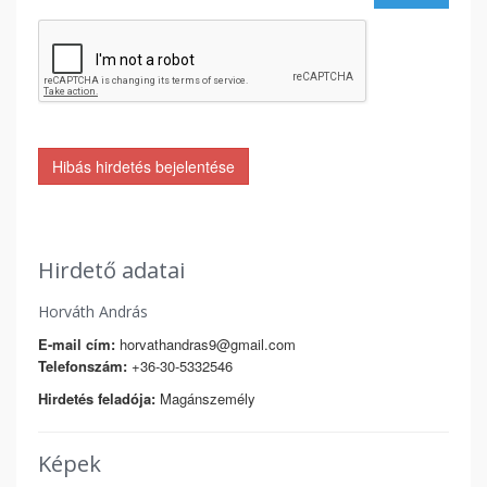
Hibás hirdetés bejelentése
Hirdető adatai
Horváth András
E-mail cím:
horvathandras9@gmail.com
Telefonszám:
+36-30-5332546
Hirdetés feladója:
Magánszemély
Képek