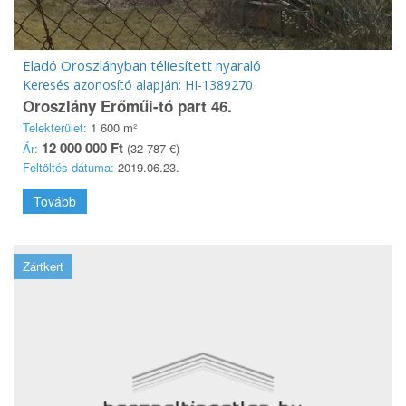
Eladó Oroszlányban téliesített nyaraló
Keresés azonosító alapján: HI-1389270
Oroszlány Erőműi-tó part 46.
Telekterület:
1 600 m²
12 000 000 Ft
Ár:
(32 787 €)
Feltöltés dátuma:
2019.06.23.
Tovább
Zártkert