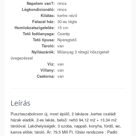
Napelem van?:
nincs
Légkondicionáló:
nincs
Kilátás:
kertre néző
Falazat ház:
30-as tégla
Homlokzatszigetelés:
15 cm
Tető fedőanyaga:
Cserép
Tető típusa:
Nyeregtető
Tároló:
van
Nyílászárók:
Műanyag 3 rétegű hőszigetelt
üvegezéssel
Víz:
van
Villany:
van
Csatorna:
van
Leírás
Pusztaszabolcson új, most épülő, 2 lakásos ,kertes családi
házak eladók. 2-es lakás, belső: nettó 94,12 m2 + 13,34 m2
tárolóval. Lakóhelyiségek: 3 szoba, nappali, konyha, fürdő, wc,
kamra előtér, tároló. Ár: 79,5 Mill Ft. fűtési rendszere : Padló