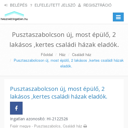
BELÉPÉS
ELFELEJTETT JELSZÓ
REGISZTRÁCIÓ
Toggle
navigat
Pusztaszabolcson új, most épülő, 2
lakásos ,kertes családi házak eladók.
Főoldal
Ház
Családi ház
Pusztaszabolcson új, most épülő, 2 lakásos ,kertes családi házak
eladók.
Pusztaszabolcson új, most épülő, 2
lakásos ,kertes családi házak eladók.
Ingatlan azonosító: HI-2122526
Fejér megye - Pusztaszabolcs, Családi ház