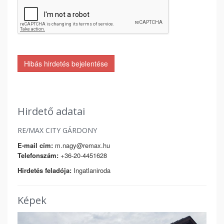
Hibás hirdetés bejelentése
Hirdető adatai
RE/MAX CITY GÁRDONY
E-mail cím:
m.nagy@remax.hu
Telefonszám:
+36-20-4451628
Hirdetés feladója:
Ingatlaniroda
Képek