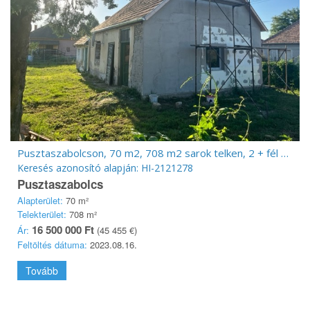
Pusztaszabolcson, 70 m2, 708 m2 sarok telken, 2 + fél szobás felújítandó
Keresés azonosító alapján: HI-2121278
Pusztaszabolcs
Alapterület:
70 m²
Telekterület:
708 m²
16 500 000 Ft
Ár:
(45 455 €)
Feltöltés dátuma:
2023.08.16.
Tovább