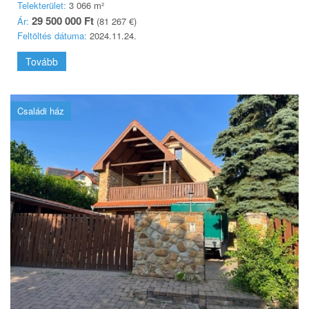
Telekterület:
3 066 m²
29 500 000 Ft
Ár:
(81 267 €)
Feltöltés dátuma:
2024.11.24.
Tovább
Családi ház