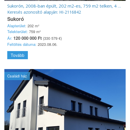
Sukorón, 2008-ban épült, 202 m2-es, 759 m2 telken, 4 szoba, nappalis
Keresés azonosító alapján: HI-2116842
Sukoró
Alapterület:
202 m²
Telekterület:
759 m²
120 000 000 Ft
Ár:
(330 579 €)
Feltöltés dátuma:
2023.08.06.
Tovább
Családi ház