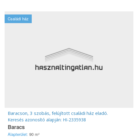
Családi ház
Baracson, 3 szobás, felújított csalàdi ház eladó.
Keresés azonosító alapján: HI-2335938
Baracs
Alapterület:
90 m²