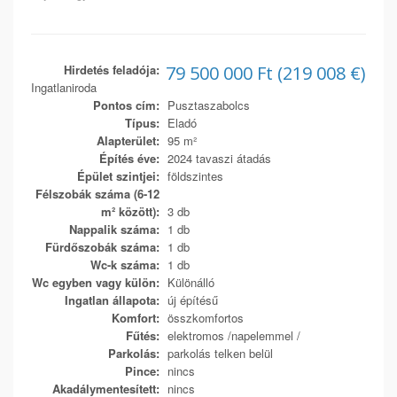
Hirdetés feladója:
79 500 000 Ft (219 008 €)
Ingatlaniroda
Pontos cím:
Pusztaszabolcs
Típus:
Eladó
Alapterület:
95 m²
Építés éve:
2024 tavaszi átadás
Épület szintjei:
földszintes
Félszobák száma (6-12
m² között):
3 db
Nappalik száma:
1 db
Fürdőszobák száma:
1 db
Wc-k száma:
1 db
Wc egyben vagy külön:
Különálló
Ingatlan állapota:
új építésű
Komfort:
összkomfortos
Fűtés:
elektromos /napelemmel /
Parkolás:
parkolás telken belül
Pince:
nincs
Akadálymentesített:
nincs