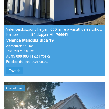
Velencén,központi helyen, 600 m-re a vasúthoz és tóhoz ,szép csendes
Keresés azonosító alapján: HI-1766645
Velence Mandula utca 19
Alapterület:
110 m²
Telekterület:
288 m²
95 000 000 Ft
Ár:
(261 708 €)
Feltöltés dátuma:
2021.08.30.
Tovább
Családi ház