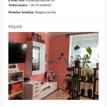
E-mail cím:
kollreni@freemail.hu
Telefonszám:
+36-70-3424033
Hirdetés feladója:
Magánszemély
Képek