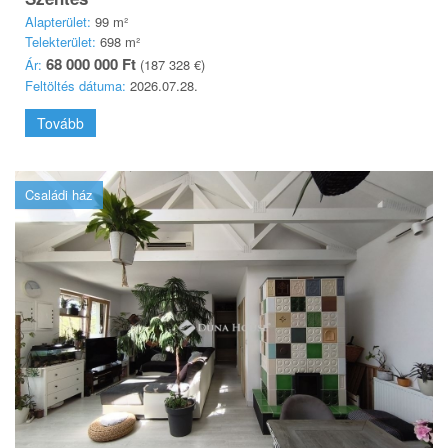
Alapterület:
99 m²
Telekterület:
698 m²
68 000 000 Ft
Ár:
(187 328 €)
Feltöltés dátuma:
2026.07.28.
Tovább
Családi ház