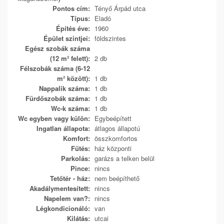
Pontos cím:
Tényő Árpád utca
Típus:
Eladó
Építés éve:
1960
Épület szintjei:
földszintes
Egész szobák száma
(12 m² felett):
2 db
Félszobák száma (6-12
m² között):
1 db
Nappalik száma:
1 db
Fürdőszobák száma:
1 db
Wc-k száma:
1 db
Wc egyben vagy külön:
Egybeépített
Ingatlan állapota:
átlagos állapotú
Komfort:
összkomfortos
Fűtés:
ház központi
Parkolás:
garázs a telken belül
Pince:
nincs
Tetőtér - ház:
nem beépíthető
Akadálymentesített:
nincs
Napelem van?:
nincs
Légkondicionáló:
van
Kilátás:
utcai