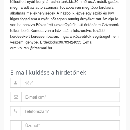
téliesített nyári konyhát csináltunk.kb.30 nm2-es.A másik garázs
megmaradt az autó számára.Továbbá van még több tárolásra
alkalmas mellékhelyiségek.A házból kilépve egy szőlő és kiwi
lúgas fogad ami a nyári hőségben mindig árnyékot tart.Az alja le
van betonozva.Fűvesített udvar.Gyűrűs kút öntözésre.Gázcsonk
telken belül.Kamera van a ház falára felszerelve.További
kérdésekért keressen bátran. Ingatlanközvetítők segítséget nem
veszem igénybe. Érdeklődni:06703424033 E-mai
cím:kollreni@freemail.hu
E-mail küldése a hirdetőnek