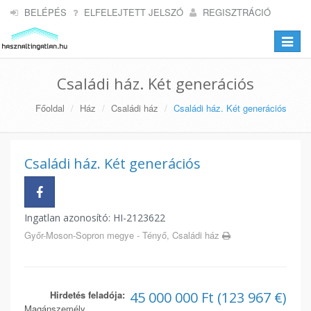
BELÉPÉS
ELFELEJTETT JELSZÓ
REGISZTRÁCIÓ
Toggle
navigat
Családi ház. Két generációs
Főoldal
Ház
Családi ház
Családi ház. Két generációs
Családi ház. Két generációs
Ingatlan azonosító: HI-2123622
Győr-Moson-Sopron megye - Tényő, Családi ház
Hirdetés feladója:
45 000 000 Ft (123 967 €)
Magánszemély