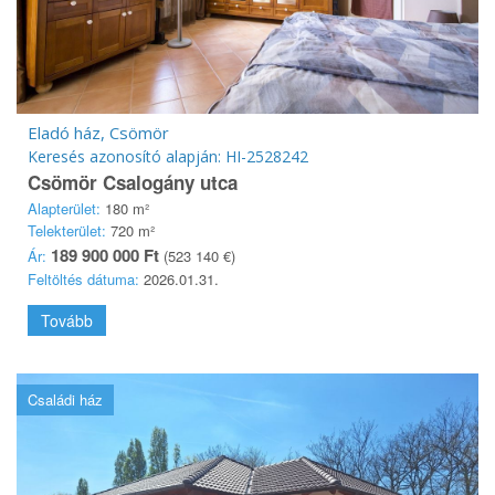
Eladó ház, Csömör
Keresés azonosító alapján: HI-2528242
Csömör Csalogány utca
Alapterület:
180 m²
Telekterület:
720 m²
189 900 000 Ft
Ár:
(523 140 €)
Feltöltés dátuma:
2026.01.31.
Tovább
Családi ház