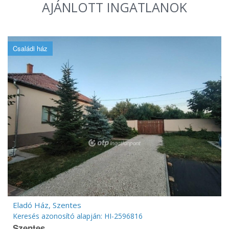
AJÁNLOTT INGATLANOK
Családi ház
Eladó Ház, Szentes
Keresés azonosító alapján: HI-2596816
Szentes