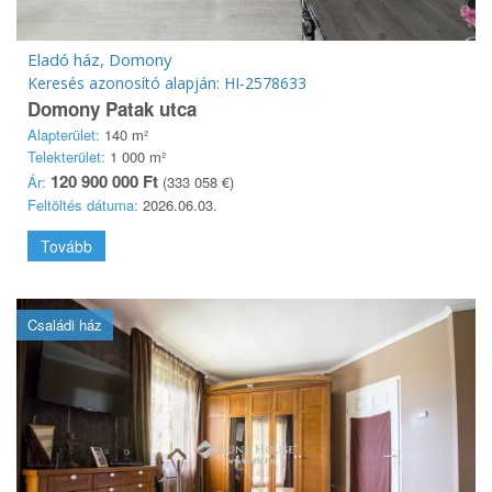
Eladó ház, Domony
Keresés azonosító alapján: HI-2578633
Domony Patak utca
Alapterület:
140 m²
Telekterület:
1 000 m²
120 900 000 Ft
Ár:
(333 058 €)
Feltöltés dátuma:
2026.06.03.
Tovább
Családi ház