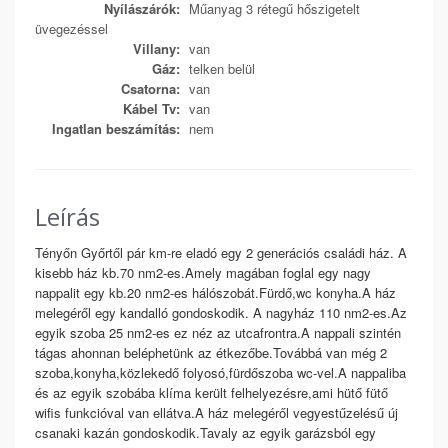
Nyílászárók:
Műanyag 3 rétegű hőszigetelt
üvegezéssel
Villany:
van
Gáz:
telken belül
Csatorna:
van
Kábel Tv:
van
Ingatlan beszámítás:
nem
Leírás
Tényőn Győrtől pár km-re eladó egy 2 generációs családi ház. A
kisebb ház kb.70 nm2-es.Amely magában foglal egy nagy
nappalit egy kb.20 nm2-es hálószobát.Fürdő,wc konyha.A ház
melegéről egy kandalló gondoskodik. A nagyház 110 nm2-es.Az
egyik szoba 25 nm2-es ez néz az utcafrontra.A nappali szintén
tágas ahonnan beléphetünk az étkezőbe.Továbbá van még 2
szoba,konyha,közlekedő folyosó,fürdőszoba wc-vel.A nappaliba
és az egyik szobába klíma került felhelyezésre,ami hütő fütő
wifis funkcióval van ellátva.A ház melegéről vegyestűzelésű új
csanaki kazán gondoskodik.Tavaly az egyik garázsból egy