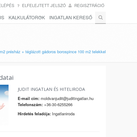
ELÉPÉS
ELFELEJTETT JELSZÓ
REGISZTRÁCIÓ
US
KALKULÁTOROK
INGATLAN KERESŐ
m2 présház + téglázott gádoros borospince 100 m2 telekkel
datai
JUDIT INGATLAN ÉS HITELIRODA
E-mail cím:
moldvanjudit@juditingatlan.hu
Telefonszám:
+36-30-6255266
Hirdetés feladója:
Ingatlaniroda