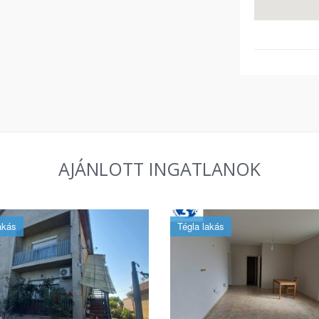
AJÁNLOTT INGATLANOK
akás
Tégla lakás