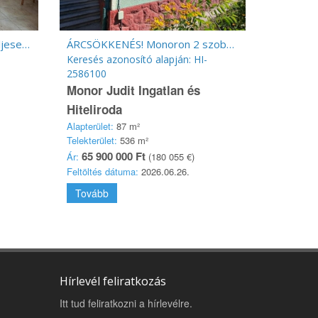
Monor központban 85 m2 teljesen felújított társasházi lakás 90 m2 telekrésszel
ÁRCSÖKKENÉS! Monoron 2 szoba + nappalis családi ház 536 m2 telekkel
Keresés azonosító alapján: HI-
2586100
Monor Judit Ingatlan és
Hiteliroda
Alapterület:
87 m²
Telekterület:
536 m²
65 900 000 Ft
Ár:
(180 055 €)
Feltöltés dátuma:
2026.06.26.
Tovább
Hírlevél feliratkozás
Itt tud feliratkozni a hírlevélre.