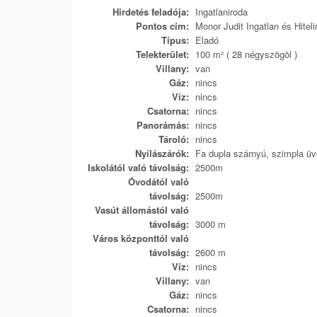
Hirdetés feladója:
Ingatlaniroda
Pontos cím:
Monor Judit Ingatlan és Hiteli
Típus:
Eladó
Telekterület:
100 m² ( 28 négyszögöl )
Villany:
van
Gáz:
nincs
Víz:
nincs
Csatorna:
nincs
Panorámás:
nincs
Tároló:
nincs
Nyílászárók:
Fa dupla szárnyú, szimpla ü
Iskolától való távolság:
2500m
Óvodától való
távolság:
2500m
Vasút állomástól való
távolság:
3000 m
Város központtól való
távolság:
2600 m
Víz:
nincs
Villany:
van
Gáz:
nincs
Csatorna:
nincs