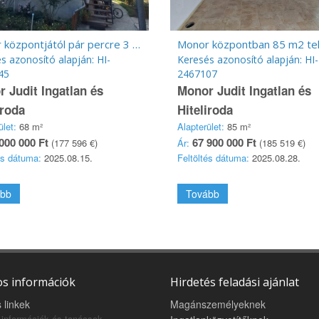
Monor központjától pár percre 3 szoba + nappalis 1. emeleti lakás
s azonosító alapján: HI-
Keresés azonosító alapján: HI-
45
2467107
 Judit Ingatlan és
Monor Judit Ingatlan és
iroda
Hiteliroda
ület:
68 m²
Alapterület:
85 m²
000 000 Ft
67 900 000 Ft
(177 596 €)
Ár:
(185 519 €)
és dátuma:
2025.08.15.
Feltöltés dátuma:
2025.08.28.
bb
Tovább
s információk
Hirdetés feladási ajánlat
 linkek
Magánszemélyeknek
információk és tanácsok