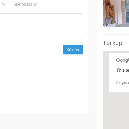
Térkép
Küldés
This p
Do you 