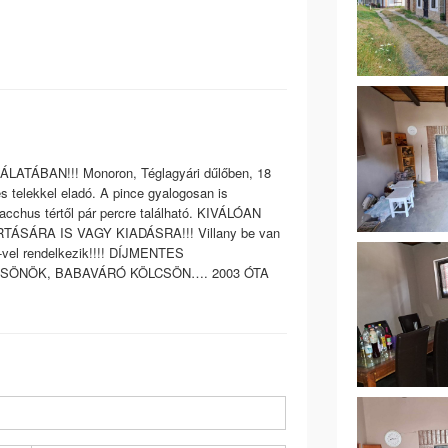
TÁBAN!!! Monoron, Téglagyári dűlőben, 18
 telekkel eladó. A pince gyalogosan is
Bacchus tértől pár percre található. KIVÁLÓAN
ÁRA IS VAGY KIADÁSRA!!! Villany be van
C-vel rendelkezik!!!! DÍJMENTES
CSÖNÖK, BABAVÁRÓ KÖLCSÖN…. 2003 ÓTA