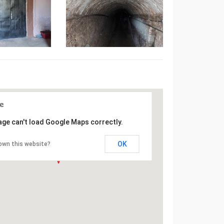
age can't load Google Maps correctly.
OK
own this website?