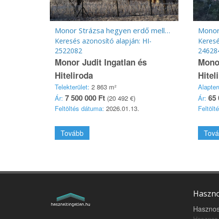
Monor Strázsa hegyen erdő mellett 2863 m2 zártkerti telek 12 m2 épülettel
Keresés azonosító alapján: HI-
Keresé
2522082
24628
Monor Judit Ingatlan és
Monor
Hiteliroda
Hitel
Telekterület:
2 863 m²
Alapter
7 500 000 Ft
65 
Ár:
(20 492 €)
Ár:
Feltöltés dátuma:
2026.01.13.
Feltölt
Tovább
Tová
Haszno
Hasznos
Hasznos 