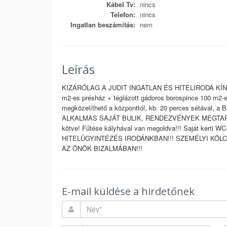
Kábel Tv:
nincs
Telefon:
nincs
Ingatlan beszámítás:
nem
Leírás
KIZÁRÓLAG A JUDIT INGATLAN ÉS HITELIRODA KÍNÁLA
m2-es présház + téglázott gádoros borospince 100 m2-es
megközelíthető a központtól, kb. 20 perces sétával, a 
ALKALMAS SAJÁT BULIK, RENDEZVÉNYEK MEGTARTÁS
kötve! Fűtése kályhával van megoldva!!! Saját kerti W
HITELÜGYINTÉZÉS IRODÁNKBAN!!! SZEMÉLYI KÖL
AZ ÖNÖK BIZALMÁBAN!!!
E-mail küldése a hirdetőnek