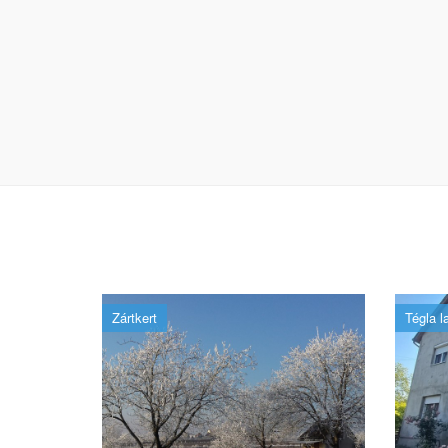
Zártkert
Tégla l