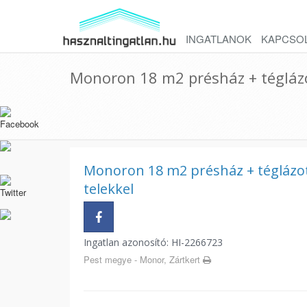
INGATLANOK
KAPCSO
Monoron 18 m2 présház + téglázo
Monoron 18 m2 présház + téglázo
telekkel
Ingatlan azonosító: HI-2266723
Pest megye - Monor, Zártkert