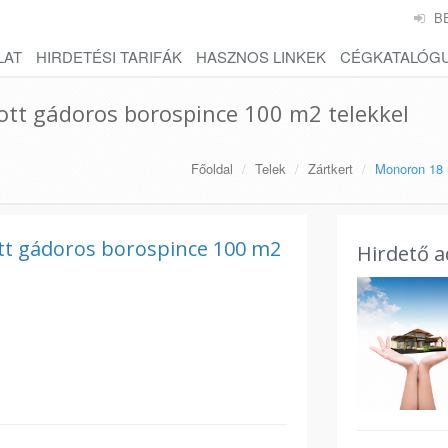
B
LAT
HIRDETÉSI TARIFÁK
HASZNOS LINKEK
CÉGKATALÓG
tt gádoros borospince 100 m2 telekkel
Főoldal
Telek
Zártkert
Monoron 18 
tt gádoros borospince 100 m2
Hirdető a