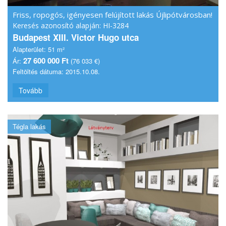
Friss, ropogós, igényesen felújított lakás Újlipótvárosban!
Keresés azonosító alapján: HI-3284
Budapest XIII. Victor Hugo utca
Alapterület:
51 m²
27 600 000 Ft
Ár:
(76 033 €)
Feltöltés dátuma:
2015.10.08.
Tovább
Tégla lakás