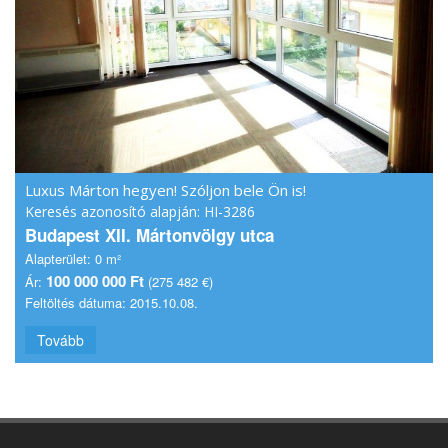
Luxus Márton hegyen! Szóljon bele Ön is!
Keresés azonosító alapján: HI-3286
Budapest XII. Mártonvölgy utca
Alapterület:
0 m²
100 000 000 Ft
Ár:
(275 482 €)
Feltöltés dátuma:
2015.10.08.
Tovább