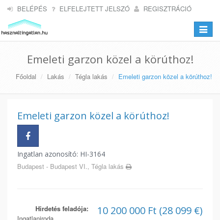
BELÉPÉS
ELFELEJTETT JELSZÓ
REGISZTRÁCIÓ
Toggle
navigat
Emeleti garzon közel a körúthoz!
Főoldal
Lakás
Tégla lakás
Emeleti garzon közel a körúthoz!
Emeleti garzon közel a körúthoz!
Ingatlan azonosító: HI-3164
Budapest - Budapest VI., Tégla lakás
Hirdetés feladója:
10 200 000 Ft (28 099 €)
Ingatlaniroda