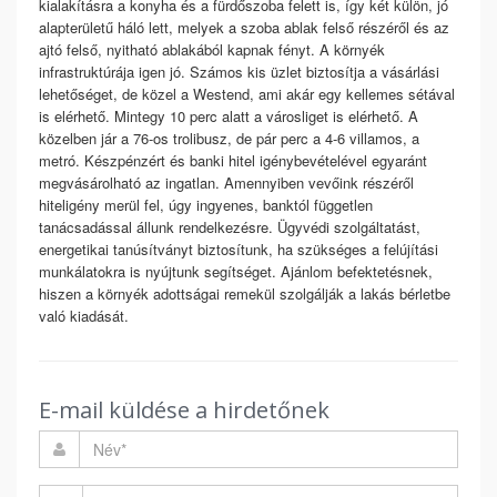
kialakításra a konyha és a fürdőszoba felett is, így két külön, jó
alapterületű háló lett, melyek a szoba ablak felső részéről és az
ajtó felső, nyitható ablakából kapnak fényt. A környék
infrastruktúrája igen jó. Számos kis üzlet biztosítja a vásárlási
lehetőséget, de közel a Westend, ami akár egy kellemes sétával
is elérhető. Mintegy 10 perc alatt a városliget is elérhető. A
közelben jár a 76-os trolibusz, de pár perc a 4-6 villamos, a
metró. Készpénzért és banki hitel igénybevételével egyaránt
megvásárolható az ingatlan. Amennyiben vevőink részéről
hiteligény merül fel, úgy ingyenes, banktól független
tanácsadással állunk rendelkezésre. Ügyvédi szolgáltatást,
energetikai tanúsítványt biztosítunk, ha szükséges a felújítási
munkálatokra is nyújtunk segítséget. Ajánlom befektetésnek,
hiszen a környék adottságai remekül szolgálják a lakás bérletbe
való kiadását.
E-mail küldése a hirdetőnek