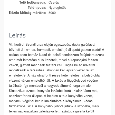
Tető fedőanyaga:
Cserép
Tető típusa:
Nyeregtetős
Közös költség mértéke:
5000
Leírás
VI. kerület Szondi utca elején egyszobás, dupla galériával
bővített 21 nm-es, harmadik emeleti, jó állapotú garzon eladó! A
tipikus pesti bérház külső és belső homlokzata felújításra szorul,
amit már láthatóan el is kezdtek, mivel a kapubejáró frissen
vakolt, glettelt már csak festeni kell. Tágas belső udvarral
rendelkezik a társasház, ahonnan két lépcső vezet fel az
emeletekre. A ház utcafronti része kétemeletes, a belső oldal
viszont három emeletből áll. A lakás a függőfolyosó végénél
található, így mentesül a nagyobb átmenő forgalom alól.
Klasszikus szoba, konyhás lakásból került kialakításra mai,
összkomfortos állapot. A bejárati ajtó a konyhába vezet,
melynek végénél került kialakításra a kényelmes, kádas
fürdőszoba, WC. A konyhából jobbra jutunk a szobába, mely
teljes nagyságában galériázva lett, szintúgy galéria került