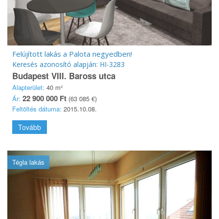
Felújított lakás a Palota negyedben!
Keresés azonosító alapján: HI-3283
Budapest VIII. Baross utca
Alapterület:
40 m²
22 900 000 Ft
Ár:
(63 085 €)
Feltöltés dátuma:
2015.10.08.
Tovább
Tégla lakás