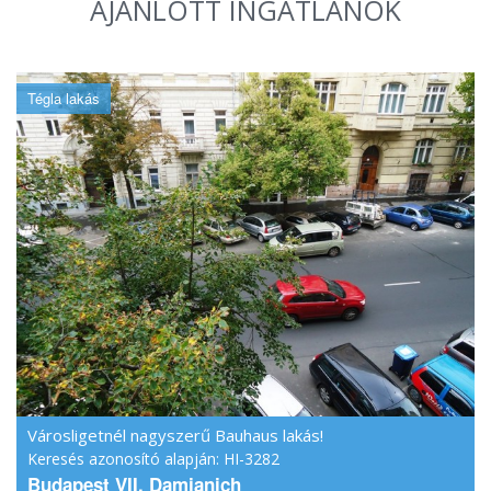
AJÁNLOTT INGATLANOK
Tégla lakás
Városligetnél nagyszerű Bauhaus lakás!
Keresés azonosító alapján: HI-3282
Budapest VII. Damjanich