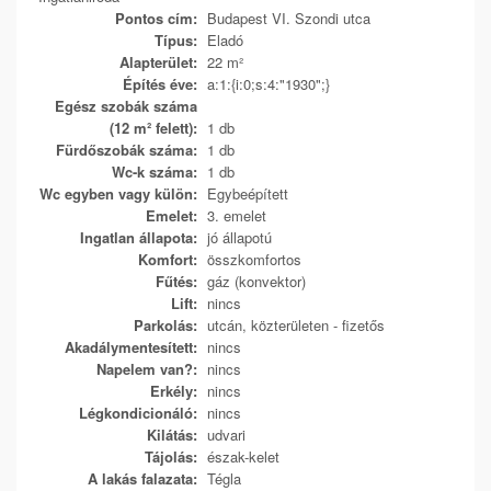
Pontos cím:
Budapest VI. Szondi utca
Típus:
Eladó
Alapterület:
22 m²
Építés éve:
a:1:{i:0;s:4:"1930";}
Egész szobák száma
(12 m² felett):
1 db
Fürdőszobák száma:
1 db
Wc-k száma:
1 db
Wc egyben vagy külön:
Egybeépített
Emelet:
3. emelet
Ingatlan állapota:
jó állapotú
Komfort:
összkomfortos
Fűtés:
gáz (konvektor)
Lift:
nincs
Parkolás:
utcán, közterületen - fizetős
Akadálymentesített:
nincs
Napelem van?:
nincs
Erkély:
nincs
Légkondicionáló:
nincs
Kilátás:
udvari
Tájolás:
észak-kelet
A lakás falazata:
Tégla