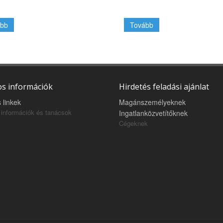
bb
Tovább
s információk
Hirdetés feladási ajánlat
 linkek
Magánszemélyeknek
információk és tanácsok
Ingatlanközvetítőknek
Cégeknek