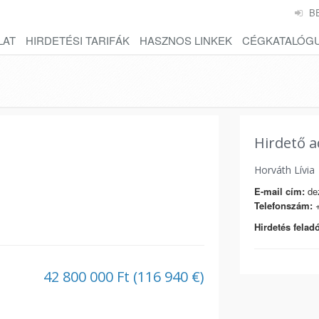
B
LAT
HIRDETÉSI TARIFÁK
HASZNOS LINKEK
CÉGKATALÓG
Hirdető a
Horváth Lívia
E-mail cím:
dez
Telefonszám:
+
Hirdetés feladó
42 800 000 Ft (116 940 €)