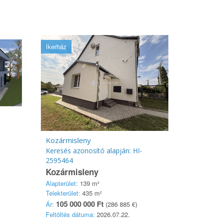
Ikerház
Kozármisleny
Keresés azonosító alapján: HI-
2595464
Kozármisleny
Alapterület:
139 m²
Telekterület:
435 m²
105 000 000 Ft
Ár:
(286 885 €)
Feltöltés dátuma:
2026.07.22.