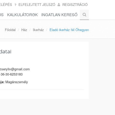
ELÉPÉS
ELFELEJTETT JELSZÓ
REGISZTRÁCIÓ
US
KALKULÁTOROK
INGATLAN KERESŐ
Főoldal
Ház
Ikerház
Eladó ikerház fél Óhegyen
datai
seryliv@gmail.com
36-30-6253183
ja:
Magánszemély