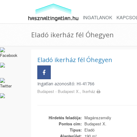
INGATLANOK
KAPCSO
Eladó ikerház fél Óhegyen
Eladó ikerház fél Óhegyen
Ingatlan azonosító: HI-41766
Budapest - Budapest X., Ikerház
Hirdetés feladója:
Magánszemély
Pontos cím:
Budapest X.
Típus:
Eladó
Alapterület:
190 m²