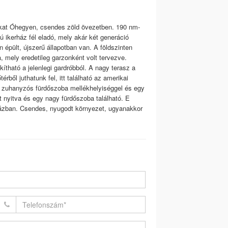
unkat Óhegyen, csendes zöld övezetben. 190 nm-
ú ikerház fél eladó, mely akár két generáció
n épült, újszerű állapotban van. A földszinten
, mely eredetileg garzonként volt tervezve.
akítható a jelenlegi gardróbból. A nagy terasz a
rből juthatunk fel, itt található az amerikai
y zuhanyzós fürdőszoba mellékhelyiséggel és egy
t nyitva és egy nagy fürdőszoba található. E
a házban. Csendes, nyugodt környezet, ugyanakkor