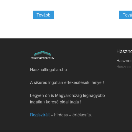
Tovább
Tová
Haszno
Hasznos
Hasznos 
Használtingatlan.hu
A sikeres ingatlan értékesítések helye !
Legyen ön is Magyarország legnagyobb
ingatlan kereső oldal tagja !
Regisztrálj
– hirdess – értékesíts.