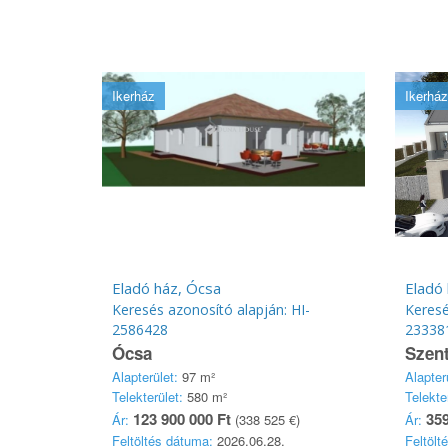
Ikerház
Ikerház
Eladó ház, Ócsa
Eladó
Keresés azonosító alapján: HI-
Keresé
2586428
23338
Ócsa
Szen
Alapterület:
97 m²
Alapter
Telekterület:
580 m²
Telekte
123 900 000 Ft
359
Ár:
(338 525 €)
Ár:
Feltöltés dátuma:
2026.06.28.
Feltölt