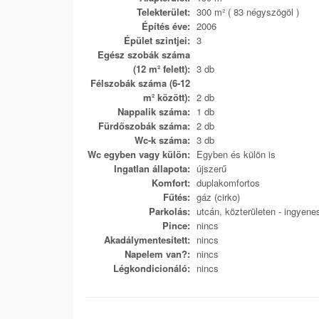
Telekterület:
300 m² ( 83 négyszögöl )
Építés éve:
2006
Épület szintjei:
3
Egész szobák száma
(12 m² felett):
3 db
Félszobák száma (6-12
m² között):
2 db
Nappalik száma:
1 db
Fürdőszobák száma:
2 db
Wc-k száma:
3 db
Wc egyben vagy külön:
Egyben és külön is
Ingatlan állapota:
újszerű
Komfort:
duplakomfortos
Fűtés:
gáz (cirko)
Parkolás:
utcán, közterületen - ingyene
Pince:
nincs
Akadálymentesített:
nincs
Napelem van?:
nincs
Légkondicionáló:
nincs