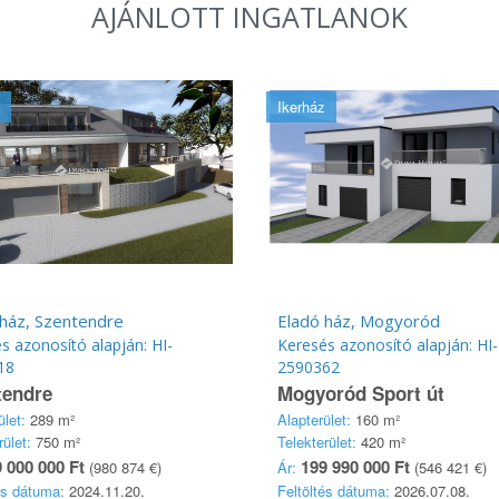
AJÁNLOTT INGATLANOK
Ikerház
 ház, Szentendre
Eladó ház, Mogyoród
s azonosító alapján: HI-
Keresés azonosító alapján: HI-
18
2590362
tendre
Mogyoród Sport út
ület:
289 m²
Alapterület:
160 m²
rület:
750 m²
Telekterület:
420 m²
 000 000 Ft
199 990 000 Ft
(980 874 €)
Ár:
(546 421 €)
és dátuma:
2024.11.20.
Feltöltés dátuma:
2026.07.08.