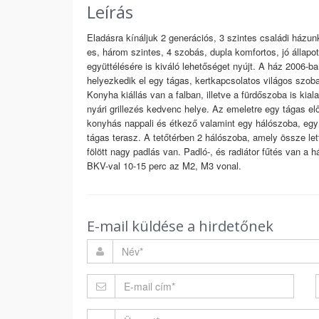
Leírás
Eladásra kínáljuk 2 generációs, 3 szintes családi ház
es, három szintes, 4 szobás, dupla komfortos, jó állapot
együttélésére is kiváló lehetőséget nyújt. A ház 2006-ba
helyezkedik el egy tágas, kertkapcsolatos világos szoba
Konyha kiállás van a falban, illetve a fürdőszoba is kial
nyári grillezés kedvenc helye. Az emeletre egy tágas előté
konyhás nappali és étkező valamint egy hálószoba, eg
tágas terasz. A tetőtérben 2 hálószoba, amely össze let
fölött nagy padlás van. Padló-, és radiátor fűtés van 
BKV-val 10-15 perc az M2, M3 vonal.
E-mail küldése a hirdetőnek