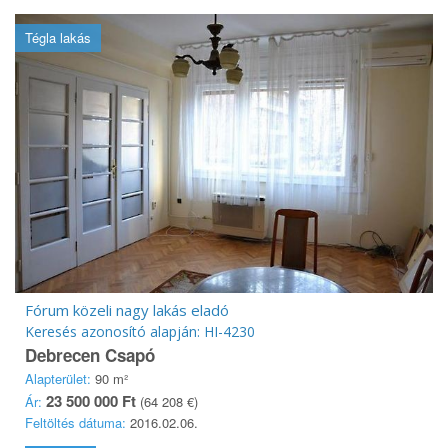
Tégla lakás
Fórum közeli nagy lakás eladó
Keresés azonosító alapján: HI-4230
Debrecen Csapó
Alapterület:
90 m²
23 500 000 Ft
Ár:
(64 208 €)
Feltöltés dátuma:
2016.02.06.