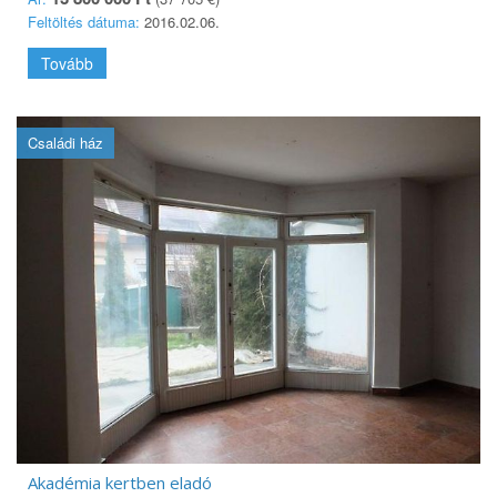
Feltöltés dátuma:
2016.02.06.
Tovább
Családi ház
Akadémia kertben eladó