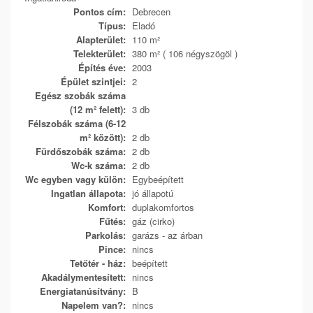
Pontos cím:
Debrecen
Típus:
Eladó
Alapterület:
110 m²
Telekterület:
380 m² ( 106 négyszögöl )
Építés éve:
2003
Épület szintjei:
2
Egész szobák száma
(12 m² felett):
3 db
Félszobák száma (6-12
m² között):
2 db
Fürdőszobák száma:
2 db
Wc-k száma:
2 db
Wc egyben vagy külön:
Egybeépített
Ingatlan állapota:
jó állapotú
Komfort:
duplakomfortos
Fűtés:
gáz (cirko)
Parkolás:
garázs - az árban
Pince:
nincs
Tetőtér - ház:
beépített
Akadálymentesített:
nincs
Energiatanúsítvány:
B
Napelem van?:
nincs