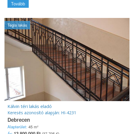
Tovább
Tégla lakás
Kálvin téri lakás eladó
Keresés azonosító alapján: HI-4231
Debrecen
Alapterület:
45 m²
13 800 000 Ft
Ár:
(37 705 €)