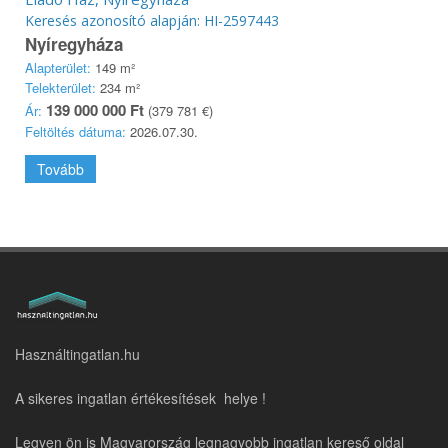
Keresés azonosító alapján: HI-2597443
Nyíregyháza
Alapterület:
149 m²
Telekterület:
234 m²
139 000 000 Ft
Ár:
(379 781 €)
Feltöltés dátuma:
2026.07.30.
Tovább
Használtingatlan.hu
A sikeres ingatlan értékesítések helye !
Legyen ön is Magyarország legnagyobb ingatlan kereső oldal