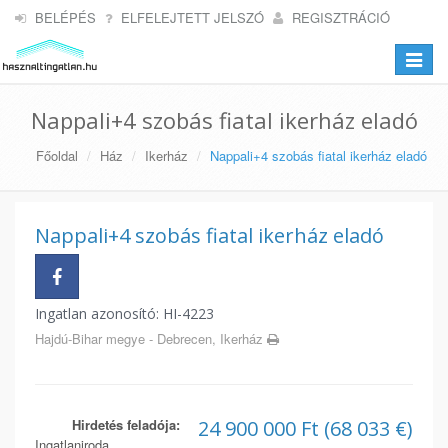
BELÉPÉS
ELFELEJTETT JELSZÓ
REGISZTRÁCIÓ
Toggle
navigat
Nappali+4 szobás fiatal ikerház eladó
Főoldal
Ház
Ikerház
Nappali+4 szobás fiatal ikerház eladó
Nappali+4 szobás fiatal ikerház eladó
Ingatlan azonosító: HI-4223
Hajdú-Bihar megye - Debrecen, Ikerház
Hirdetés feladója:
24 900 000 Ft (68 033 €)
Ingatlaniroda