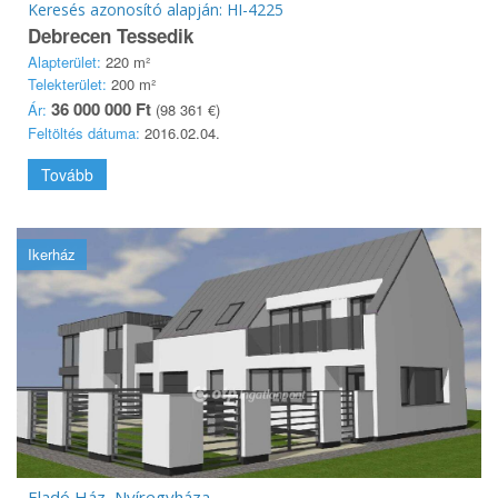
Keresés azonosító alapján: HI-4225
Debrecen Tessedik
Alapterület:
220 m²
Telekterület:
200 m²
36 000 000 Ft
Ár:
(98 361 €)
Feltöltés dátuma:
2016.02.04.
Tovább
Ikerház
Eladó Ház, Nyíregyháza