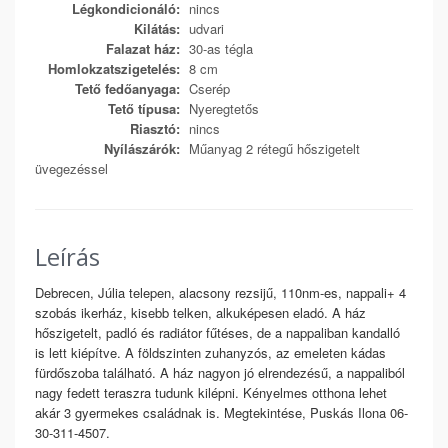
Légkondicionáló:
nincs
Kilátás:
udvari
Falazat ház:
30-as tégla
Homlokzatszigetelés:
8 cm
Tető fedőanyaga:
Cserép
Tető típusa:
Nyeregtetős
Riasztó:
nincs
Nyílászárók:
Műanyag 2 rétegű hőszigetelt
üvegezéssel
Leírás
Debrecen, Júlia telepen, alacsony rezsijű, 110nm-es, nappali+ 4
szobás ikerház, kisebb telken, alkuképesen eladó. A ház
hőszigetelt, padló és radiátor fűtéses, de a nappaliban kandalló
is lett kiépítve. A földszinten zuhanyzós, az emeleten kádas
fürdőszoba található. A ház nagyon jó elrendezésű, a nappaliból
nagy fedett teraszra tudunk kilépni. Kényelmes otthona lehet
akár 3 gyermekes családnak is. Megtekintése, Puskás Ilona 06-
30-311-4507.