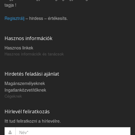
tagja !
Regisztrálj
– hirdess – értékesíts.
Hasznos információk
Hasznos linkek
Hasznos információk és tanácsok
Hirdetés feladási ajánlat
Magánszemélyeknek
Ingatlanközvetítőknek
Cégeknek
Hírlevél feliratkozás
Itt tud feliratkozni a hírlevélre.