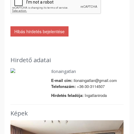
Hibás hirdetés bejelentése
Hirdető adatai
Ilonaingatlan
E-mail cím:
ilonaingatlan@gmail.com
Telefonszám:
+36-30-3114507
Hirdetés feladója:
Ingatlaniroda
Képek