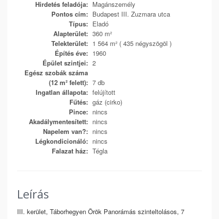
Hirdetés feladója:
Magánszemély
Pontos cím:
Budapest III. Zuzmara utca
Típus:
Eladó
Alapterület:
360 m²
Telekterület:
1 564 m² ( 435 négyszögöl )
Építés éve:
1960
Épület szintjei:
2
Egész szobák száma
(12 m² felett):
7 db
Ingatlan állapota:
felújított
Fűtés:
gáz (cirko)
Pince:
nincs
Akadálymentesített:
nincs
Napelem van?:
nincs
Légkondicionáló:
nincs
Falazat ház:
Tégla
Leírás
III. kerület, Táborhegyen Örök Panorámás szinteltolásos, 7