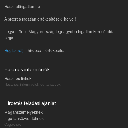
Használtingatlan.hu
A sikeres ingatlan értékesítések helye !
Legyen ön is Magyarország legnagyobb ingatlan kereső oldal
tagja !
Regisztrálj
– hirdess – értékesíts.
Hasznos információk
Hasznos linkek
Hasznos információk és tanácsok
Hirdetés feladási ajánlat
Magánszemélyeknek
Ingatlanközvetítőknek
Cégeknek