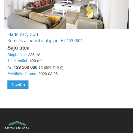
Eladó ház, Göd
Keresés azonosító alapján: HI-2554801
Sajó utca
Alapterület:
235 m²
Telekterület:
420 m²
129 500 000 Ft
Ár:
(356 749 €)
Feltöltés dátuma:
2026.03.26.
Tovább