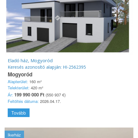
Eladó ház, Mogyoród
Keresés azonosító alapján: HI-2562395
Mogyoród
Alapterület:
160 m²
Telekterület:
420 m²
199 990 000 Ft
Ár:
(550 937 €)
Feltöltés dátuma:
2026.04.17.
Tovább
Ikerház