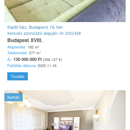
Eladó ház, Budapest 18. ker.
Keresés azonosító alapján: HI-2502438
Budapest XVIII.
Alapterület:
182 m²
Telekterület:
577 m²
130 000 000 Ft
Ár:
(358 127 €)
Feltöltés dátuma:
2025.11.16.
Tovább
Ikerház