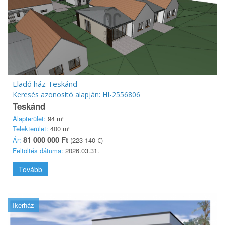
Eladó ház Teskánd
Keresés azonosító alapján: HI-2556806
Teskánd
Alapterület:
94 m²
Telekterület:
400 m²
81 000 000 Ft
Ár:
(223 140 €)
Feltöltés dátuma:
2026.03.31.
Tovább
Ikerház