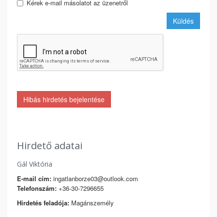
Kérek e-mail másolatot az üzenetről
Küldés
Hibás hirdetés bejelentése
Hirdető adatai
Gál Viktória
E-mail cím:
ingatlanborze03@outlook.com
Telefonszám:
+36-30-7296655
Hirdetés feladója:
Magánszemély