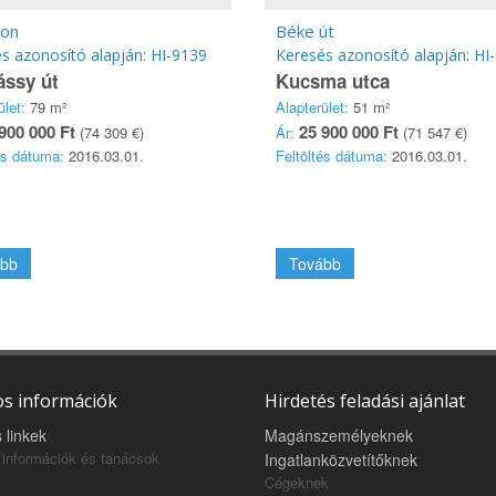
on
Béke út
s azonosító alapján: HI-9139
Keresés azonosító alapján: HI
ássy út
Kucsma utca
ület:
79 m²
Alapterület:
51 m²
900 000 Ft
25 900 000 Ft
(74 309 €)
Ár:
(71 547 €)
és dátuma:
2016.03.01.
Feltöltés dátuma:
2016.03.01.
bb
Tovább
s információk
Hirdetés feladási ajánlat
 linkek
Magánszemélyeknek
információk és tanácsok
Ingatlanközvetítőknek
Cégeknek