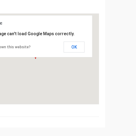
age can't load Google Maps correctly.
OK
own this website?