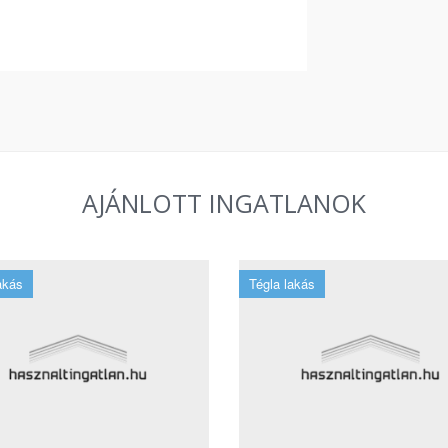
AJÁNLOTT INGATLANOK
akás
Tégla lakás