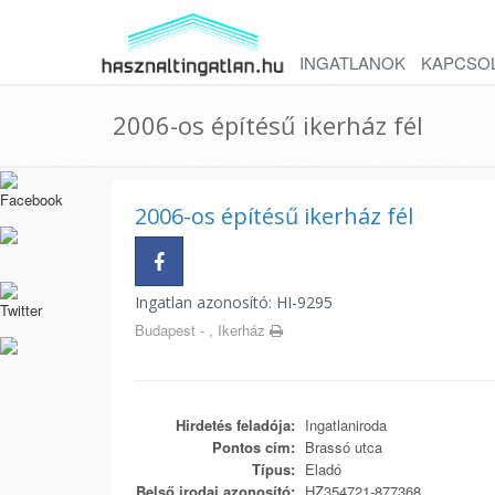
INGATLANOK
KAPCSO
2006-os építésű ikerház fél
2006-os építésű ikerház fél
Ingatlan azonosító: HI-9295
Budapest - , Ikerház
Hirdetés feladója:
Ingatlaniroda
Pontos cím:
Brassó utca
Típus:
Eladó
Belső irodai azonosító:
HZ354721-877368