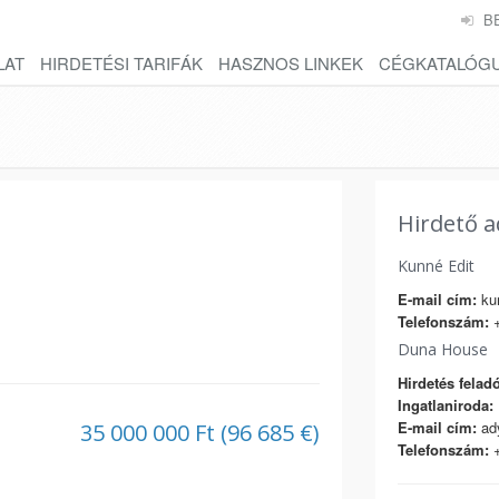
B
LAT
HIRDETÉSI TARIFÁK
HASZNOS LINKEK
CÉGKATALÓG
Hirdető a
Kunné Edit
E-mail cím:
kun
Telefonszám:
+
Duna House
Hirdetés feladó
Ingatlaniroda:
E-mail cím:
ad
35 000 000 Ft (96 685 €)
Telefonszám:
+