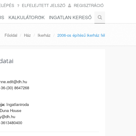
ELÉPÉS
ELFELEJTETT JELSZÓ
REGISZTRÁCIÓ
US
KALKULÁTOROK
INGATLAN KERESŐ
Főoldal
Ház
Ikerház
2006-os építésű ikerház fél
datai
ne.edit@dh.hu
36-(30) 8647268
ja:
Ingatlaniroda
Duna House
y@dh.hu
3613480400