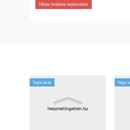
Hibás hirdetés bejelentése
Tégla lakás
Tégla l