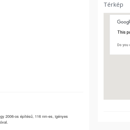
Térkép
This p
Do you 
egy 2006-os építésű, 116 nm-es, igényes
lóval.