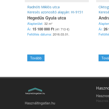
Radnóti Miklós utca
Oktog
Keresés azonosító alapján: HI-9151
Keresé
Hegedűs Gyula utca
Andr
Alapterület:
32 m²
Alapter
15 100 000 Ft
26 
Ár:
(41 713 €)
Ár:
Feltöltés dátuma:
2016.03.01.
Feltölt
Tovább
Tová
Haszno
Hasznos
Hasznos 
Használtingatlan.hu