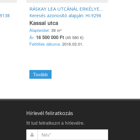
RÁSKAY LEA UTCÁNÁL ERKÉLYES, GYÖNYÖRŰEN FELÚJÍTOTT
-9138
Keresés azonosító alapján: HI-9296
Kassai utca
Alapterület:
39 m²
16 500 000 Ft
Ár:
(45 580 €)
Feltöltés dátuma:
2016.03.01.
Tovább
Hírlevél feliratkozás
Itt tud feliratkozni a hírlevélre.