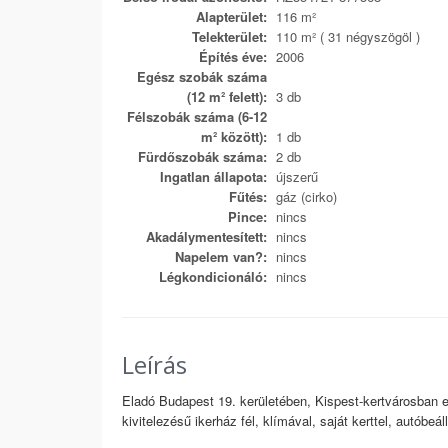
Alapterület:
116 m²
Telekterület:
110 m² ( 31 négyszögöl )
Építés éve:
2006
Egész szobák száma
(12 m² felett):
3 db
Félszobák száma (6-12
m² között):
1 db
Fürdőszobák száma:
2 db
Ingatlan állapota:
újszerű
Fűtés:
gáz (cirko)
Pince:
nincs
Akadálymentesített:
nincs
Napelem van?:
nincs
Légkondicionáló:
nincs
Leírás
Eladó Budapest 19. kerületében, Kispest-kertvárosban 
kivitelezésű ikerház fél, klímával, saját kerttel, autóbeál