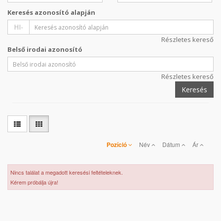
Keresés azonosító alapján
HI-
Részletes kereső
Belső irodai azonosító
Részletes kereső
Keresés
Pozíció
Név
Dátum
Ár
Nincs találat a megadott keresési feltételeknek.
Kérem próbálja újra!