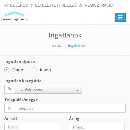
BELÉPÉS
ELFELEJTETT JELSZÓ
REGISZTRÁCIÓ
Toggle
navigat
Ingatlanok
Főoldal
Ingatlanok
Ingatlan típusa
Eladó
Kiadó
Ingatlan kategória
Lakóövezeti
Település/megye
Ár -tól
Ár -ig