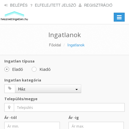
BELÉPÉS
ELFELEJTETT JELSZÓ
REGISZTRÁCIÓ
Toggle
navigat
Ingatlanok
Főoldal
Ingatlanok
Ingatlan típusa
Eladó
Kiadó
Ingatlan kategória
Ház
Település/megye
Ár -tól
Ár -ig