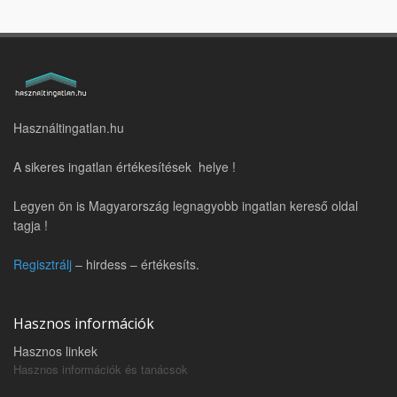
Használtingatlan.hu
A sikeres ingatlan értékesítések helye !
Legyen ön is Magyarország legnagyobb ingatlan kereső oldal
tagja !
Regisztrálj
– hirdess – értékesíts.
Hasznos információk
Hasznos linkek
Hasznos információk és tanácsok