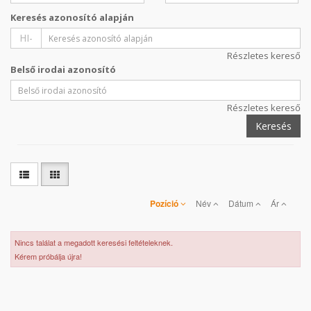
Keresés azonosító alapján
HI-
Részletes kereső
Belső irodai azonosító
Részletes kereső
Keresés
Pozíció
Név
Dátum
Ár
Nincs találat a megadott keresési feltételeknek.
Kérem próbálja újra!