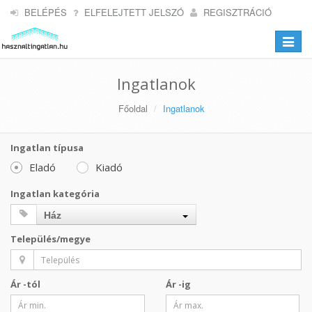
BELÉPÉS
ELFELEJTETT JELSZÓ
REGISZTRÁCIÓ
Toggle
navigat
Ingatlanok
Főoldal
Ingatlanok
Ingatlan típusa
Eladó
Kiadó
Ingatlan kategória
Ház
Település/megye
Ár -tól
Ár -ig