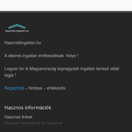
Használtingatlan.hu
A sikeres ingatlan értékesítések helye !
Legyen ön is Magyarország legnagyobb ingatlan kereső oldal
tagja !
Regisztrálj
– hirdess – értékesíts.
Hasznos információk
Hasznos linkek
Hasznos információk és tanácsok