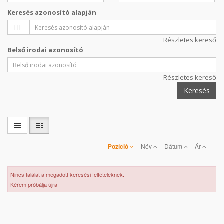
Keresés azonosító alapján
HI-
Részletes kereső
Belső irodai azonosító
Részletes kereső
Keresés
Pozíció
Név
Dátum
Ár
Nincs találat a megadott keresési feltételeknek.
Kérem próbálja újra!