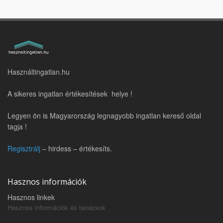
Használtingatlan.hu
A sikeres ingatlan értékesítések helye !
Legyen ön is Magyarország legnagyobb ingatlan kereső oldal
tagja !
Regisztrálj
– hirdess – értékesíts.
Hasznos információk
Hasznos linkek
Hasznos információk és tanácsok