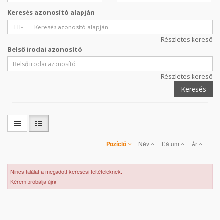
Keresés azonosító alapján
HI-
Részletes kereső
Belső irodai azonosító
Részletes kereső
Keresés
Pozíció
Név
Dátum
Ár
Nincs találat a megadott keresési feltételeknek.
Kérem próbálja újra!