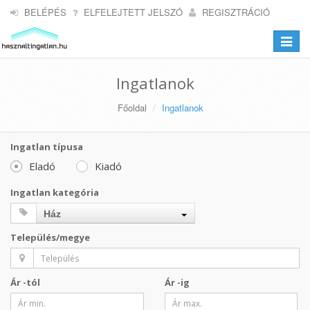
BELÉPÉS
ELFELEJTETT JELSZÓ
REGISZTRÁCIÓ
Toggle
navigat
Ingatlanok
Főoldal
Ingatlanok
Ingatlan típusa
Eladó
Kiadó
Ingatlan kategória
Ház
Település/megye
Ár -tól
Ár -ig