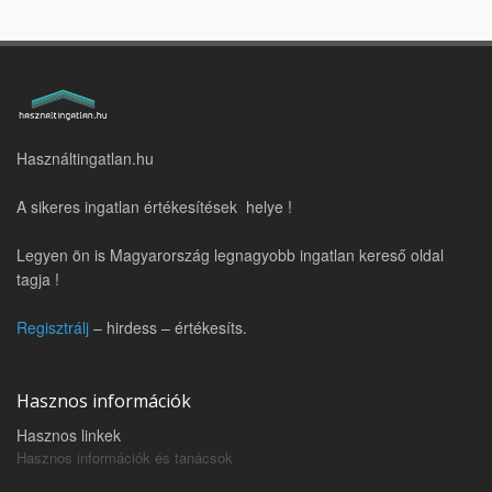
Használtingatlan.hu
A sikeres ingatlan értékesítések helye !
Legyen ön is Magyarország legnagyobb ingatlan kereső oldal
tagja !
Regisztrálj
– hirdess – értékesíts.
Hasznos információk
Hasznos linkek
Hasznos információk és tanácsok