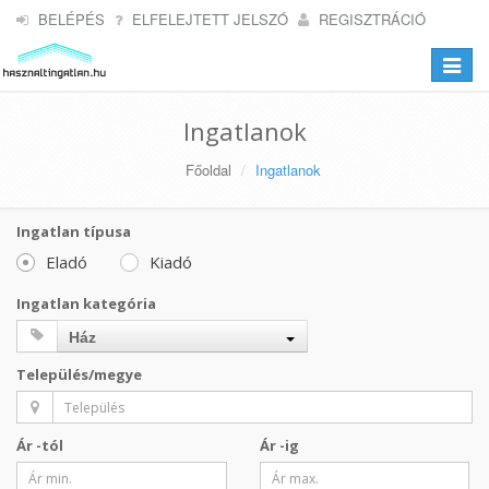
BELÉPÉS
ELFELEJTETT JELSZÓ
REGISZTRÁCIÓ
Toggle
navigat
Ingatlanok
Főoldal
Ingatlanok
Ingatlan típusa
Eladó
Kiadó
Ingatlan kategória
Ház
Település/megye
Ár -tól
Ár -ig