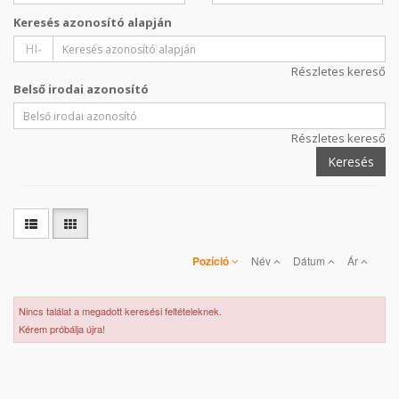
Keresés azonosító alapján
HI-
Részletes kereső
Belső irodai azonosító
Részletes kereső
Keresés
Pozíció
Név
Dátum
Ár
Nincs találat a megadott keresési feltételeknek.
Kérem próbálja újra!