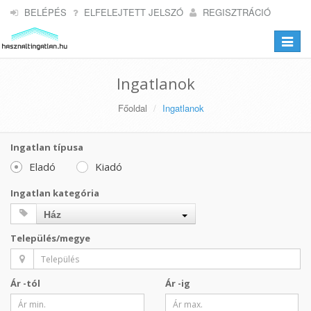
BELÉPÉS
ELFELEJTETT JELSZÓ
REGISZTRÁCIÓ
Toggle
navigat
Ingatlanok
Főoldal
Ingatlanok
Ingatlan típusa
Eladó
Kiadó
Ingatlan kategória
Ház
Település/megye
Ár -tól
Ár -ig