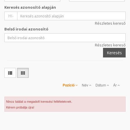
Keresés azonosító alapján
HI-
Részletes kereső
Belső irodai azonosító
Részletes kereső
Keresés
Pozíció
Név
Dátum
Ár
Nincs találat a megadott keresési feltételeknek.
Kérem próbálja újra!