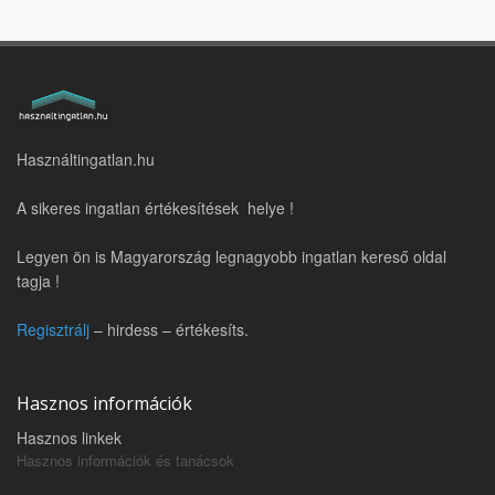
Használtingatlan.hu
A sikeres ingatlan értékesítések helye !
Legyen ön is Magyarország legnagyobb ingatlan kereső oldal
tagja !
Regisztrálj
– hirdess – értékesíts.
Hasznos információk
Hasznos linkek
Hasznos információk és tanácsok