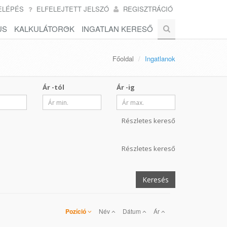
ELÉPÉS
ELFELEJTETT JELSZÓ
REGISZTRÁCIÓ
US
KALKULÁTOROK
INGATLAN KERESŐ
Főoldal
Ingatlanok
Ár -tól
Ár -ig
Részletes kereső
Részletes kereső
Keresés
Pozíció
Név
Dátum
Ár