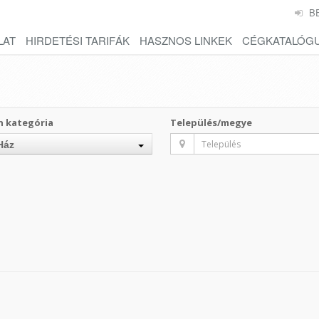
B
LAT
HIRDETÉSI TARIFÁK
HASZNOS LINKEK
CÉGKATALÓG
n kategória
Település/megye
Ház