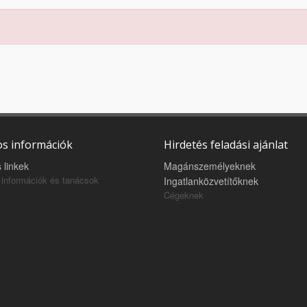
s információk
Hirdetés feladási ajánlat
 linkek
Magánszemélyeknek
információk és tanácsok
Ingatlanközvetítőknek
Cégeknek