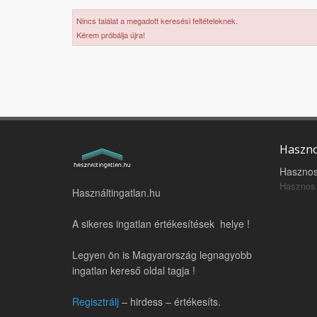
Nincs találat a megadott keresési feltételeknek.
Kérem próbálja újra!
Haszno
Hasznos
Hasznos 
Használtingatlan.hu
A sikeres ingatlan értékesítések helye !
Legyen ön is Magyarország legnagyobb
ingatlan kereső oldal tagja !
Regisztrálj
– hirdess – értékesíts.