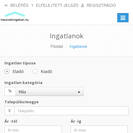
BELÉPÉS
ELFELEJTETT JELSZÓ
REGISZTRÁCIÓ
Toggle
navigat
Ingatlanok
Főoldal
Ingatlanok
Ingatlan típusa
Eladó
Kiadó
Ingatlan kategória
Ház
Település/megye
Ár -tól
Ár -ig