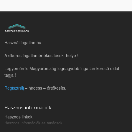
Használtingatlan.hu
A sikeres ingatlan értékesítések helye !
Legyen ön is Magyarország legnagyobb ingatlan kereső oldal
tagja !
Regisztrálj
– hirdess – értékesíts.
Hasznos információk
Hasznos linkek
Hasznos információk és tanácsok