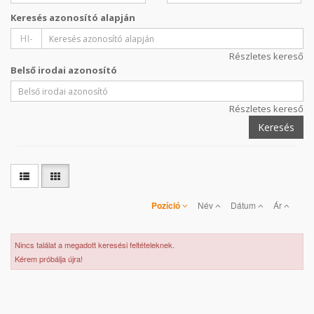
Keresés azonosító alapján
HI-
Részletes kereső
Belső irodai azonosító
Részletes kereső
Keresés
Pozíció
Név
Dátum
Ár
Nincs találat a megadott keresési feltételeknek.
Kérem próbálja újra!