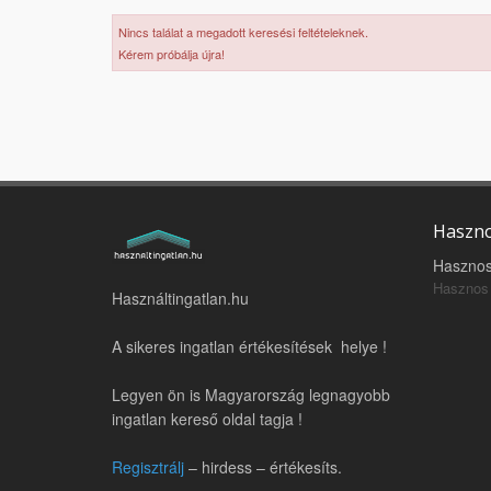
Nincs találat a megadott keresési feltételeknek.
Kérem próbálja újra!
Haszno
Hasznos
Hasznos 
Használtingatlan.hu
A sikeres ingatlan értékesítések helye !
Legyen ön is Magyarország legnagyobb
ingatlan kereső oldal tagja !
Regisztrálj
– hirdess – értékesíts.