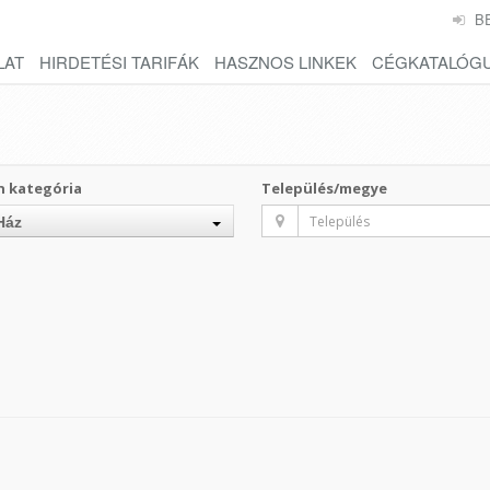
B
LAT
HIRDETÉSI TARIFÁK
HASZNOS LINKEK
CÉGKATALÓG
n kategória
Település/megye
Ház