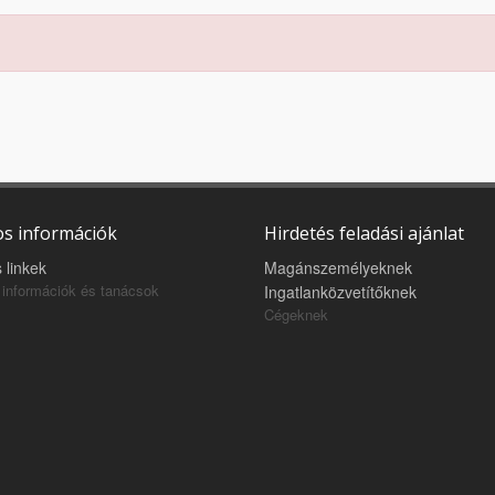
s információk
Hirdetés feladási ajánlat
 linkek
Magánszemélyeknek
információk és tanácsok
Ingatlanközvetítőknek
Cégeknek