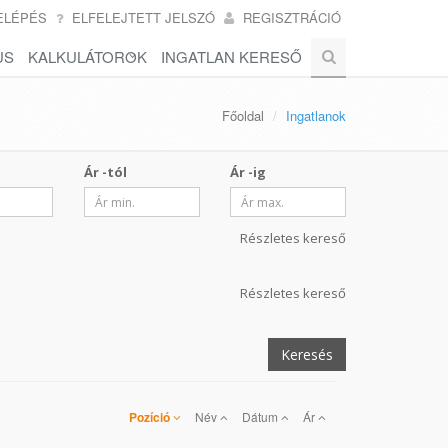
ELÉPÉS
ELFELEJTETT JELSZÓ
REGISZTRÁCIÓ
US
KALKULÁTOROK
INGATLAN KERESŐ
Főoldal
Ingatlanok
Ár -tól
Ár -ig
Részletes kereső
Részletes kereső
Keresés
Pozíció
Név
Dátum
Ár