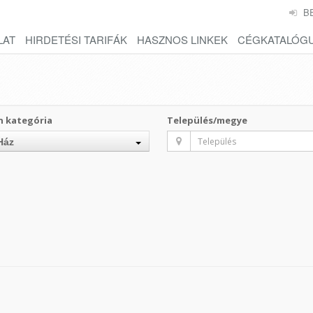
B
LAT
HIRDETÉSI TARIFÁK
HASZNOS LINKEK
CÉGKATALÓG
n kategória
Település/megye
Ház