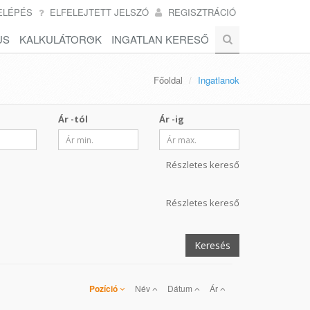
ELÉPÉS
ELFELEJTETT JELSZÓ
REGISZTRÁCIÓ
US
KALKULÁTOROK
INGATLAN KERESŐ
Főoldal
Ingatlanok
Ár -tól
Ár -ig
Részletes kereső
Részletes kereső
Keresés
Pozíció
Név
Dátum
Ár