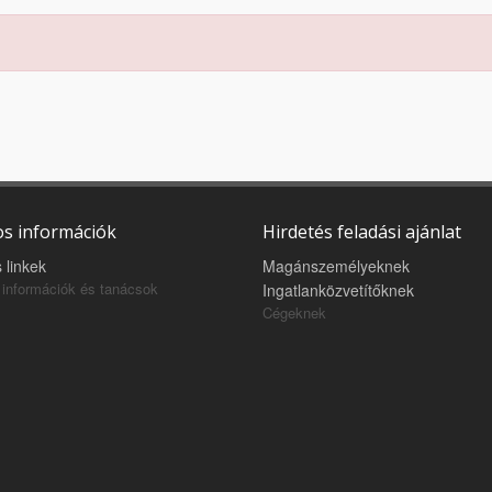
s információk
Hirdetés feladási ajánlat
 linkek
Magánszemélyeknek
információk és tanácsok
Ingatlanközvetítőknek
Cégeknek