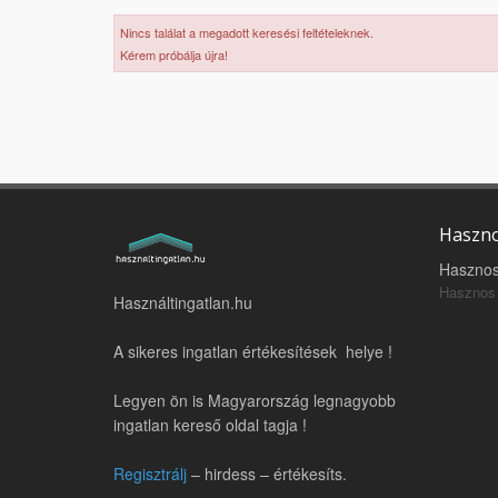
Nincs találat a megadott keresési feltételeknek.
Kérem próbálja újra!
Haszno
Hasznos
Hasznos 
Használtingatlan.hu
A sikeres ingatlan értékesítések helye !
Legyen ön is Magyarország legnagyobb
ingatlan kereső oldal tagja !
Regisztrálj
– hirdess – értékesíts.